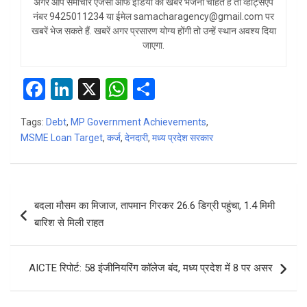
अगर आप समाचार एजेंसी ऑफ इंडिया को खबरें भेजना चाहते हैं तो व्हाट्सएप
नंबर 9425011234 या ईमेल samacharagency@gmail.com पर
खबरें भेज सकते हैं. खबरें अगर प्रसारण योग्य होंगी तो उन्हें स्थान अवश्य दिया
जाएगा.
F
Li
X
W
S
a
n
h
h
Tags:
Debt
,
MP Government Achievements
,
ce
ke
at
ar
MSME Loan Target
,
कर्ज
,
देनदारी
,
मध्य प्रदेश सरकार
b
dI
s
e
o
n
A
Post
o
p
बदला मौसम का मिजाज, तापमान गिरकर 26.6 डिग्री पहुंचा, 1.4 मिमी
navigation
k
p
बारिश से मिली राहत
AICTE रिपोर्ट: 58 इंजीनियरिंग कॉलेज बंद, मध्य प्रदेश में 8 पर असर