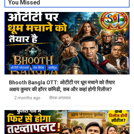
You Missed
ओटीटी प्लेटफार्म
देश विदेश
वालीवुड
Bhooth Bangla OTT: ओटीटी पर धूम मचाने को तैयार
अक्षय कुमार की हॉरर कॉमेडी, कब और कहां होगी रिलीज?
2 months ago
दीपक अग्रवाल