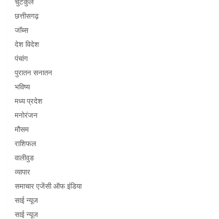
चुटकुले
छत्तीसगढ़
जॉब्स
देश विदेश
पंचांग
पुरातन सनातन
भविष्य
मध्य प्रदेश
मनोरंजन
मौसम
राशिफल
वालीवुड
व्यापार
समाचार एजेंसी ऑफ इंडिया
साई न्यूज
साई न्यूज