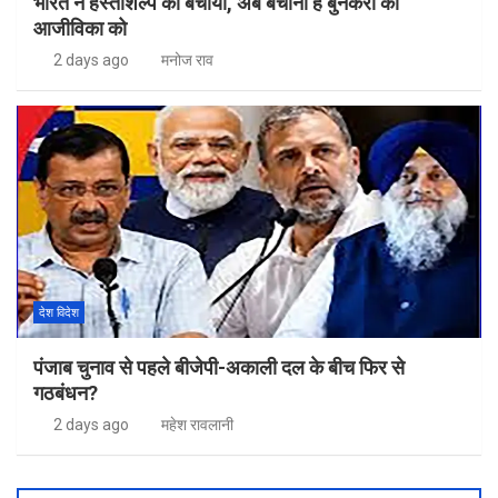
भारत ने हस्तशिल्प को बचाया, अब बचाना है बुनकरों की
आजीविका को
2 days ago
मनोज राव
देश विदेश
पंजाब चुनाव से पहले बीजेपी-अकाली दल के बीच फिर से
गठबंधन?
2 days ago
महेश रावलानी