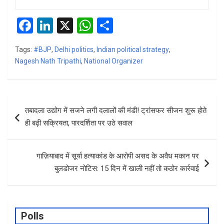
F
Li
X
W
S
a
n
h
h
Tags:
#BJP
,
Delhi politics
,
Indian political strategy
,
ce
ke
at
ar
Nagesh Nath Tripathi
,
National Organizer
b
dI
s
e
o
n
A
Post
o
p
तबादला उद्योग में सजने लगी दलालों की मंडी! ट्रांसफर सीजन शुरू होते
navigation
k
p
ही बढ़ी सक्रियता, पारदर्शिता पर उठे सवाल
गाज़ियाबाद में सूर्या हत्याकांड के आरोपी असद के अवैध मकान पर
बुलडोजर नोटिस: 15 दिन में खाली नहीं तो कठोर कार्रवाई
Polls