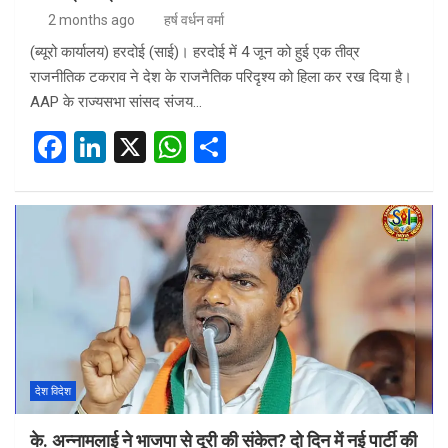
2 months ago
हर्ष वर्धन वर्मा
(ब्यूरो कार्यालय) हरदोई (साई)। हरदोई में 4 जून को हुई एक तीव्र
राजनीतिक टकराव ने देश के राजनैतिक परिदृश्य को हिला कर रख दिया है।
AAP के राज्यसभा सांसद संजय…
F
Li
X
W
S
a
n
h
h
ce
ke
at
ar
b
dI
s
e
o
n
A
o
p
k
p
देश विदेश
के. अन्नामलाई ने भाजपा से दूरी की संकेत? दो दिन में नई पार्टी की