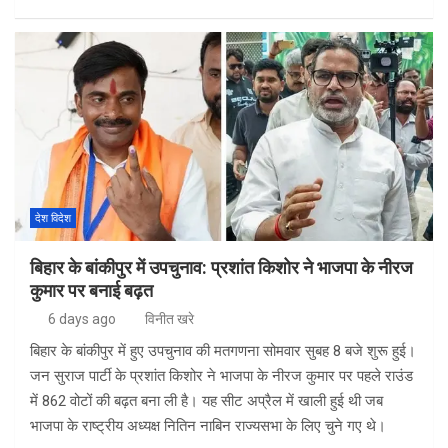
a
n
h
h
ce
ke
at
ar
b
dI
s
e
o
n
A
o
p
k
p
देश विदेश
बिहार के बांकीपुर में उपचुनाव: प्रशांत किशोर ने भाजपा के नीरज
कुमार पर बनाई बढ़त
6 days ago
विनीत खरे
बिहार के बांकीपुर में हुए उपचुनाव की मतगणना सोमवार सुबह 8 बजे शुरू हुई।
जन सुराज पार्टी के प्रशांत किशोर ने भाजपा के नीरज कुमार पर पहले राउंड
में 862 वोटों की बढ़त बना ली है। यह सीट अप्रैल में खाली हुई थी जब
भाजपा के राष्ट्रीय अध्यक्ष नितिन नाबिन राज्यसभा के लिए चुने गए थे।