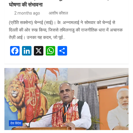
घोषणा की संभावना
2 months ago
आशीष कौशल
(प्रीति सक्सेना) चेन्नई (साई)। के. अन्नामलाई ने सोमवार को चेन्नई से
दिल्ली की ओर रुख किया, जिससे तमिलनाडु की राजनीतिक धारा में अचानक
तेज़ी आई। उनका यह कदम, जो पूर्व…
F
Li
X
W
S
a
n
h
h
ce
ke
at
ar
b
dI
s
e
o
n
A
o
p
k
p
देश विदेश