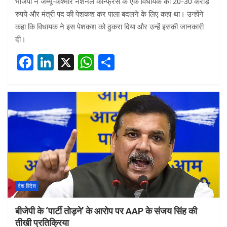
भाजपा ने जम्मू-कश्मीर नेशनल कॉन्फ्रेंस के एक विधायक को 20-30 करोड़
रुपये और मंत्री पद की पेशकश कर पाला बदलने के लिए कहा था। उन्होंने
कहा कि विधायक ने इस पेशकश को ठुकरा दिया और उन्हें इसकी जानकारी
दी।
F
Li
X
W
S
a
n
h
h
ce
ke
at
ar
b
dI
s
e
o
n
A
o
p
k
p
देश विदेश
बीजेपी के ‘पार्टी तोड़ने’ के आरोप पर AAP के संजय सिंह की
तीखी प्रतिक्रिया