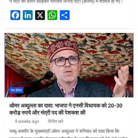
ने पार्टी का दामन छोड़कर भारतीय जनता पार्टी (बीजेपी) में शामिल हो गए।
F
Li
X
W
S
a
n
h
h
ce
ke
at
ar
b
dI
s
e
o
n
A
o
p
k
p
देश विदेश
ओमर अब्दुल्ला का दावा: भाजपा ने एनसी विधायक को 20-30
करोड़ रुपये और मंत्री पद की पेशकश की
4 weeks ago
विनीत खरे
जम्मू-कश्मीर के मुख्यमंत्री ओमर अब्दुल्ला ने शनिवार को दावा किया कि