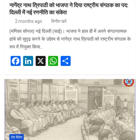
नागेंद्र नाथ त्रिपाठी को भाजपा ने दिया राष्ट्रीय संगठक का पद:
दिल्ली में नई रणनीति का संकेत
2 months ago
विनीत खरे
(मणिका सोनल) नई दिल्ली (साई)। भाजपा ने हाल ही में अपने संगठनात्मक
ढांचे को सुदृढ़ करने के उद्देश्य से नागेंद्र नाथ त्रिपाठी को राष्ट्रीय संगठक के
रूप में नियुक्त किया…
F
Li
X
W
S
a
n
h
h
ce
ke
at
ar
b
dI
s
e
o
n
A
o
p
k
p
देश विदेश