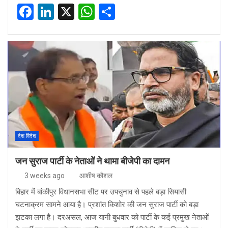
F
Li
X
W
S
a
n
h
h
ce
ke
at
ar
b
dI
s
e
o
n
A
o
p
k
p
देश विदेश
जन सुराज पार्टी के नेताओं ने थामा बीजेपी का दामन
3 weeks ago
आशीष कौशल
बिहार में बांकीपुर विधानसभा सीट पर उपचुनाव से पहले बड़ा सियासी
घटनाक्रम सामने आया है। प्रशांत किशोर की जन सुराज पार्टी को बड़ा
झटका लगा है। दरअसल, आज यानी बुधवार को पार्टी के कई प्रमुख नेताओं