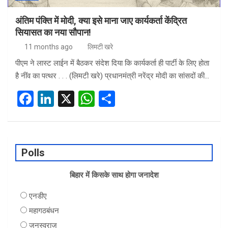
अंतिम पंक्ति में मोदी, क्या इसे माना जाए कार्यकर्ता केंद्रित
सियासत का नया सौपान!
11 months ago
लिमटी खरे
पीएम ने लास्ट लाईन में बैठकर संदेश दिया कि कार्यकर्ता ही पार्टी के लिए होता
है नींव का पत्थर . . . (लिमटी खरे) प्रधानमंत्री नरेंद्र मोदी का सांसदों की…
F
Li
X
W
S
a
n
h
h
ce
ke
at
ar
b
dI
s
e
Polls
o
n
A
o
बिहार में किसके साथ होगा जनादेश
p
k
p
एनडीए
महागठबंधन
जनस्वराज