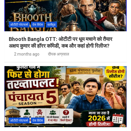
ओटीटी प्लेटफार्म
देश विदेश
वालीवुड
Bhooth Bangla OTT: ओटीटी पर धूम मचाने को तैयार
अक्षय कुमार की हॉरर कॉमेडी, कब और कहां होगी रिलीज?
2 months ago
दीपक अग्रवाल
ओटीटी प्लेटफार्म
देश विदेश