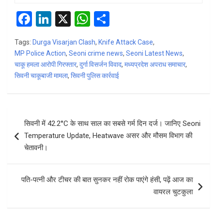
F
Li
X
W
S
a
n
h
h
Tags:
Durga Visarjan Clash
,
Knife Attack Case
,
ce
ke
at
ar
MP Police Action
,
Seoni crime news
,
Seoni Latest News
,
b
dI
s
e
चाकू हमला आरोपी गिरफ्तार
,
दुर्गा विसर्जन विवाद
,
मध्यप्रदेश अपराध समाचार
,
सिवनी चाकूबाजी मामला
o
n
,
सिवनी पुलिस कार्रवाई
A
o
p
k
p
Post
सिवनी में 42.2°C के साथ साल का सबसे गर्म दिन दर्ज। जानिए Seoni
navigation
Temperature Update, Heatwave असर और मौसम विभाग की
चेतावनी।
पति-पत्नी और टीचर की बात सुनकर नहीं रोक पाएंगे हंसी, पढ़ें आज का
वायरल चुटकुला