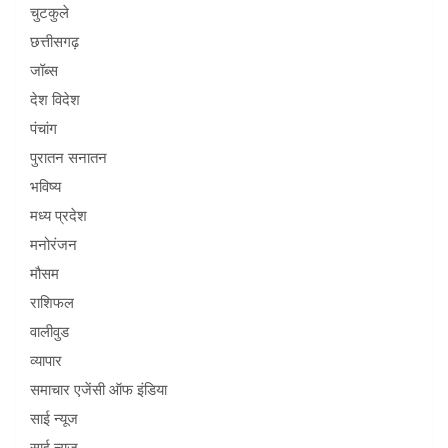
चुटकुले
छत्तीसगढ़
जॉब्स
देश विदेश
पंचांग
पुरातन सनातन
भविष्य
मध्य प्रदेश
मनोरंजन
मौसम
राशिफल
वालीवुड
व्यापार
समाचार एजेंसी ऑफ इंडिया
साई न्यूज
साई न्यूज