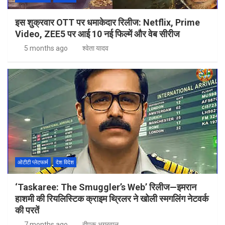
इस शुक्रवार OTT पर धमाकेदार रिलीज: Netflix, Prime
Video, ZEE5 पर आई 10 नई फिल्में और वेब सीरीज
5 months ago
श्वेता यादव
ओटीटी प्लेटफार्म
देश विदेश
‘Taskaree: The Smuggler’s Web’ रिलीज—इमरान
हाशमी की रियलिस्टिक क्राइम थ्रिलर ने खोली स्मगलिंग नेटवर्क
की परतें
7 months ago
दीपक अग्रवाल