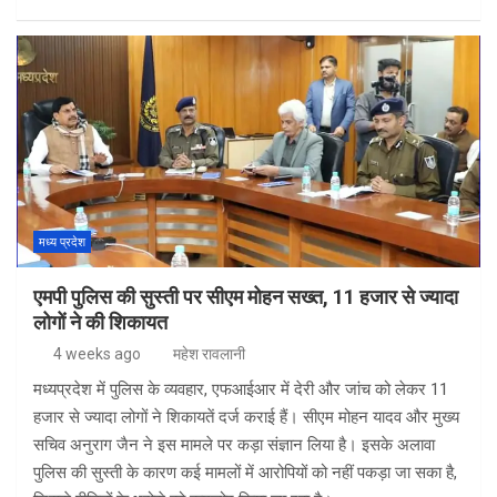
a
n
h
h
ce
ke
at
ar
b
dI
s
e
o
n
A
o
p
k
p
मध्य प्रदेश
एमपी पुलिस की सुस्ती पर सीएम मोहन सख्त, 11 हजार से ज्यादा
लोगों ने की शिकायत
4 weeks ago
महेश रावलानी
मध्यप्रदेश में पुलिस के व्यवहार, एफआईआर में देरी और जांच को लेकर 11
हजार से ज्यादा लोगों ने शिकायतें दर्ज कराई हैं। सीएम मोहन यादव और मुख्य
सचिव अनुराग जैन ने इस मामले पर कड़ा संज्ञान लिया है। इसके अलावा
पुलिस की सुस्ती के कारण कई मामलों में आरोपियों को नहीं पकड़ा जा सका है,