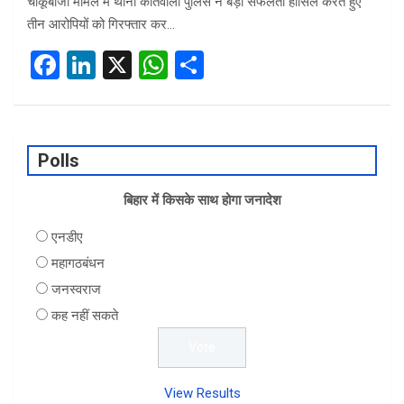
चाकूबाजी मामले में थाना कोतवाली पुलिस ने बड़ी सफलता हासिल करते हुए
तीन आरोपियों को गिरफ्तार कर…
F
Li
X
W
S
a
n
h
h
ce
ke
at
ar
b
dI
s
e
Polls
o
n
A
o
बिहार में किसके साथ होगा जनादेश
p
k
p
एनडीए
महागठबंधन
जनस्वराज
कह नहीं सकते
View Results