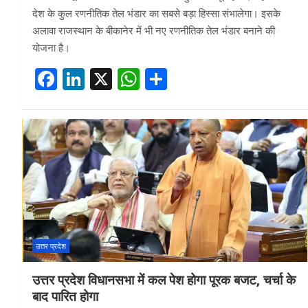
देश के कुल रणनीतिक तेल भंडार का सबसे बड़ा हिस्सा संभालेगा। इसके
अलावा राजस्थान के बीकानेर में भी नए रणनीतिक तेल भंडार बनाने की
योजना है।
F
Li
X
W
S
a
n
h
h
ce
ke
at
ar
b
dI
s
e
o
n
A
o
p
k
p
उत्तर प्रदेश
उत्तर प्रदेश विधानसभा में कल पेश होगा पूरक बजट, चर्चा के
बाद पारित होगा