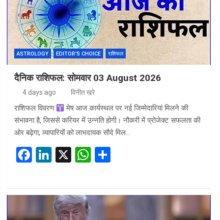
k
p
ASTROLOGY
EDITOR'S CHOICE
राशिफल
दैनिक राशिफल: सोमवार 03 August 2026
4 days ago
विनीत खरे
राशिफल विवरण
मेष आज कार्यस्थल पर नई जिम्मेदारियां मिलने की
संभावना है, जिससे करियर में उन्नति होगी। नौकरी में प्रोजेक्ट सफलता की
ओर बढ़ेगा, व्यापारियों को लाभदायक सौदे मिल…
F
Li
X
W
S
a
n
h
h
ce
ke
at
ar
b
dI
s
e
o
n
A