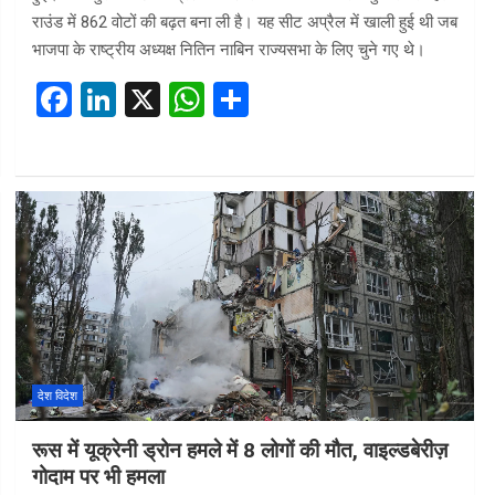
राउंड में 862 वोटों की बढ़त बना ली है। यह सीट अप्रैल में खाली हुई थी जब
भाजपा के राष्ट्रीय अध्यक्ष नितिन नाबिन राज्यसभा के लिए चुने गए थे।
F
Li
X
W
S
a
n
h
h
ce
ke
at
ar
b
dI
s
e
o
n
A
o
p
k
p
देश विदेश
रूस में यूक्रेनी ड्रोन हमले में 8 लोगों की मौत, वाइल्डबेरीज़
गोदाम पर भी हमला