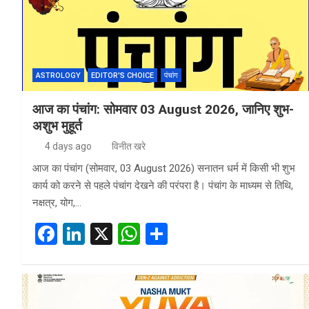
o
p
k
p
ASTROLOGY
EDITOR'S CHOICE
पंचांग
आज का पंचांग: सोमवार 03 August 2026, जानिए शुभ-
अशुभ मुहूर्त
4 days ago
विनीत खरे
आज का पंचांग (सोमवार, 03 August 2026) सनातन धर्म में किसी भी शुभ
कार्य को करने से पहले पंचांग देखने की परंपरा है। पंचांग के माध्यम से तिथि,
नक्षत्र, योग,…
F
Li
X
W
S
a
n
h
h
ce
ke
at
ar
b
dI
s
e