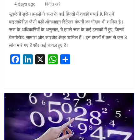
4 days ago
विनीत खरे
यूक्रेनी ड्रोन हमलों ने रूस के कई हिस्सों में तबाही मचाई है, जिसमें
वाइल्डबेरीज़ जैसी बड़ी ऑनलाइन रिटेलर कंपनी का गोदाम भी शामिल है।
रूस के अधिकारियों के अनुसार, ये हमले रूस के कई इलाकों में हुए, जिनमें
बेलगोरोड, सामारा और सारतोव क्षेत्र शामिल हैं। इन हमलों में कम से कम 8
लोग मारे गए हैं और कई घायल हुए हैं।
F
Li
X
W
S
a
n
h
h
ce
ke
at
ar
b
dI
s
e
o
n
A
o
p
k
p