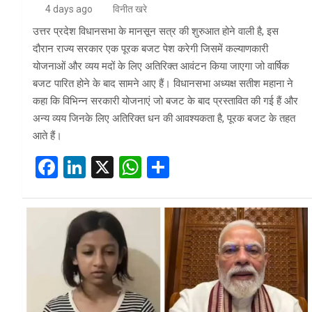
4 days ago
विनीत खरे
उत्तर प्रदेश विधानसभा के मानसून सत्र की शुरुआत होने वाली है, इस
दौरान राज्य सरकार एक पूरक बजट पेश करेगी जिसमें कल्याणकारी
योजनाओं और व्यय मदों के लिए अतिरिक्त आवंटन किया जाएगा जो वार्षिक
बजट पारित होने के बाद सामने आए हैं। विधानसभा अध्यक्ष सतीश महाना ने
कहा कि विभिन्न सरकारी योजनाएं जो बजट के बाद प्रस्तावित की गई हैं और
अन्य व्यय जिनके लिए अतिरिक्त धन की आवश्यकता है, पूरक बजट के तहत
आते हैं।
F
Li
X
W
S
a
n
h
h
ce
ke
at
ar
b
dI
s
e
o
n
A
o
p
k
p