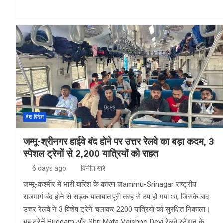
ce
ke
at
ar
b
dI
s
e
o
n
A
o
p
k
p
देश विदेश
जम्मू-श्रीनगर हाईवे बंद होने पर उत्तर रेलवे का बड़ा कदम, 3
स्पेशल ट्रेनों से 2,200 यात्रियों को राहत
6 days ago
विनीत खरे
जम्मू-कश्मीर में भारी बारिश के कारण जammu-Srinagar राष्ट्रीय
राजमार्ग बंद होने से सड़क यातायात पूरी तरह से ठप हो गया था, जिसके बाद
उत्तर रेलवे ने 3 विशेष ट्रेनें चलाकर 2200 यात्रियों को सुरक्षित निकाला।
यह ट्रेनें Budgam और Shri Mata Vaishno Devi रेलवे स्टेशन के