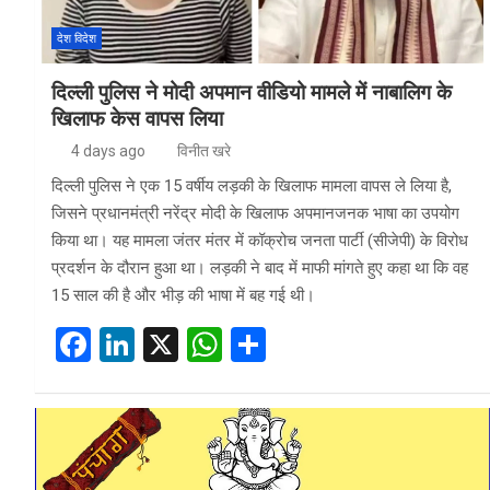
देश विदेश
दिल्ली पुलिस ने मोदी अपमान वीडियो मामले में नाबालिग के
खिलाफ केस वापस लिया
4 days ago
विनीत खरे
दिल्ली पुलिस ने एक 15 वर्षीय लड़की के खिलाफ मामला वापस ले लिया है,
जिसने प्रधानमंत्री नरेंद्र मोदी के खिलाफ अपमानजनक भाषा का उपयोग
किया था। यह मामला जंतर मंतर में कॉक्रोच जनता पार्टी (सीजेपी) के विरोध
प्रदर्शन के दौरान हुआ था। लड़की ने बाद में माफी मांगते हुए कहा था कि वह
15 साल की है और भीड़ की भाषा में बह गई थी।
F
Li
X
W
S
a
n
h
h
ce
ke
at
ar
b
dI
s
e
o
n
A