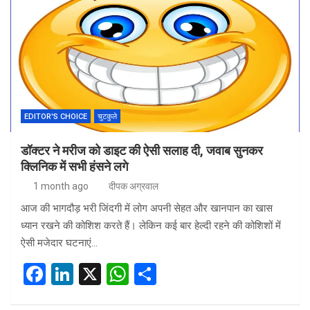
b
dI
s
e
o
n
A
o
p
k
p
EDITOR'S CHOICE
चुटकुले
डॉक्टर ने मरीज को डाइट की ऐसी सलाह दी, जवाब सुनकर
क्लिनिक में सभी हंसने लगे
1 month ago
दीपक अग्रवाल
आज की भागदौड़ भरी जिंदगी में लोग अपनी सेहत और खानपान का खास
ध्यान रखने की कोशिश करते हैं। लेकिन कई बार हेल्दी रहने की कोशिशों में
ऐसी मजेदार घटनाएं…
F
Li
X
W
S
a
n
h
h