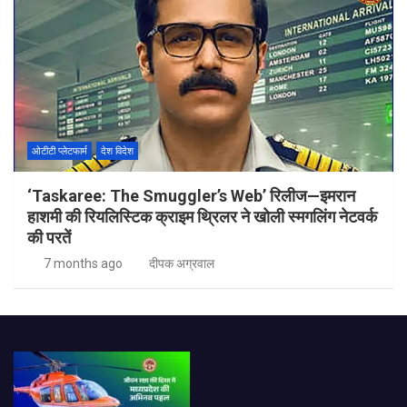
ओटीटी प्लेटफार्म
देश विदेश
‘Taskaree: The Smuggler’s Web’ रिलीज—इमरान
हाशमी की रियलिस्टिक क्राइम थ्रिलर ने खोली स्मगलिंग नेटवर्क
की परतें
7 months ago
दीपक अग्रवाल