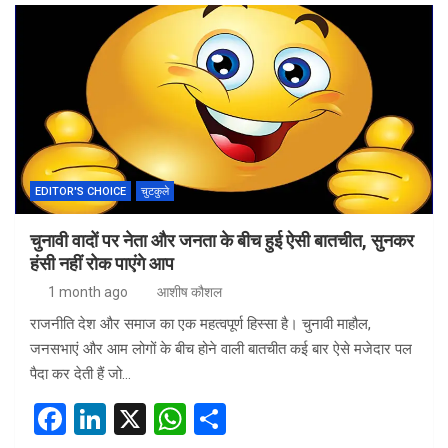
ce
ke
at
ar
b
dI
s
e
o
n
A
o
p
k
p
EDITOR'S CHOICE
चुटकुले
चुनावी वादों पर नेता और जनता के बीच हुई ऐसी बातचीत, सुनकर
हंसी नहीं रोक पाएंगे आप
1 month ago
आशीष कौशल
राजनीति देश और समाज का एक महत्वपूर्ण हिस्सा है। चुनावी माहौल,
जनसभाएं और आम लोगों के बीच होने वाली बातचीत कई बार ऐसे मजेदार पल
पैदा कर देती हैं जो…
F
Li
X
W
S