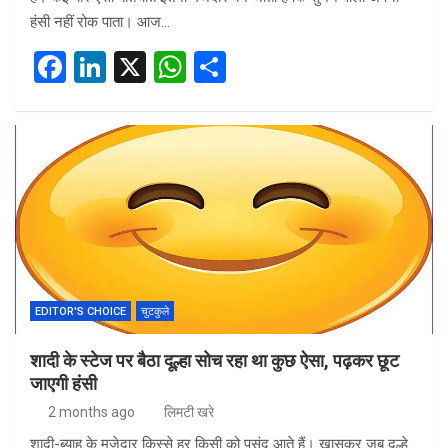
हंसी नहीं रोक पाता। आज…
F
Li
X
W
S
a
n
h
h
ce
ke
at
ar
b
dI
s
e
o
n
A
o
p
k
p
EDITOR'S CHOICE
चुटकुले
शादी के स्टेज पर बैठा दूल्हा सोच रहा था कुछ ऐसा, पढ़कर छूट
जाएगी हंसी
2 months ago
लिमटी खरे
शादी-ब्याह के मजेदार किस्से हर किसी को पसंद आते हैं। खासकर जब दूल्हे