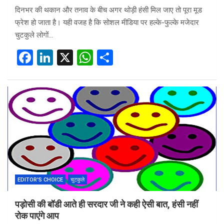
दिनभर की थकान और तनाव के बीच अगर थोड़ी हंसी मिल जाए तो पूरा मूड
फ्रेश हो जाता है। यही वजह है कि सोशल मीडिया पर हल्के-फुल्के मजेदार
चुटकुले लोगों…
F
Li
X
W
S
a
n
h
h
ce
ke
at
ar
b
dI
s
e
o
n
A
o
p
k
p
EDITOR'S CHOICE
चुटकुले
पड़ोसी की बॉडी आते ही सरदार जी ने कही ऐसी बात, हंसी नहीं
रोक पाएंगे आप