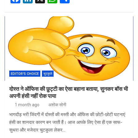
a
n
h
h
ce
ke
at
ar
b
dI
s
e
o
n
A
o
p
k
p
EDITOR'S CHOICE
चुटकुले
दोस्त ने ऑफिस की छुट्टी का ऐसा बहाना बताया, सुनकर बॉस भी
अपनी हंसी नहीं रोक पाया
1 month ago
अशोक सोनी
भागदौड़ भरी जिंदगी में दोस्तों की मस्ती और ऑफिस की छोटी-छोटी घटनाएं
हंसी का शानदार कारण बन जाती हैं। आज आपके लिए ऐसा ही एक साफ-
सुथरा और मजेदार चुटकुला लेकर…