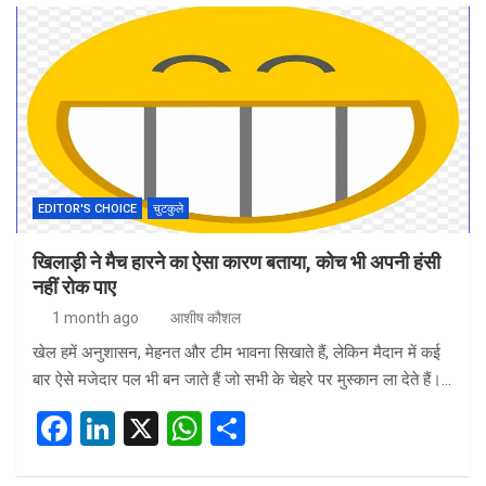
ce
ke
at
ar
b
dI
s
e
o
n
A
o
p
k
p
EDITOR'S CHOICE
चुटकुले
खिलाड़ी ने मैच हारने का ऐसा कारण बताया, कोच भी अपनी हंसी
नहीं रोक पाए
1 month ago
आशीष कौशल
खेल हमें अनुशासन, मेहनत और टीम भावना सिखाते हैं, लेकिन मैदान में कई
बार ऐसे मजेदार पल भी बन जाते हैं जो सभी के चेहरे पर मुस्कान ला देते हैं।…
F
Li
X
W
S
a
n
h
h