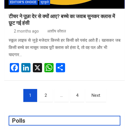
EDITOR'S CHOICE
चुटकुले
टीचर ने पूछा देर से क्यों आए? बच्चे का जवाब सुनकर क्लास में
छूट गई हंसी
2 months ago
आशीष कौशल
स्कूल लाइफ से जुड़े मजेदार किस्से हर किसी को पसंद आते हैं। खासकर जब
किसी बच्चे का मासूम जवाब पूरी क्लास को हंसा दे, तो वह पल और भी
यादगार…
F
Li
X
W
S
a
n
h
h
ce
ke
at
ar
Posts
b
dI
s
e
1
2
…
4
Next
pagination
o
n
A
o
p
Polls
k
p