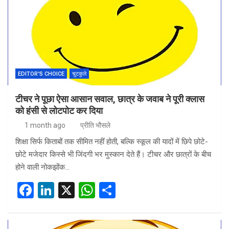
EDITOR'S CHOICE
चुटकुले
टीचर ने पूछा ऐसा आसान सवाल, छात्र के जवाब ने पूरी क्लास
को हंसी से लोटपोट कर दिया
1 month ago
प्रीति भौसले
शिक्षा सिर्फ किताबों तक सीमित नहीं होती, बल्कि स्कूल की यादों में छिपे छोटे-
छोटे मजेदार किस्से भी जिंदगी भर मुस्कान देते हैं। टीचर और छात्रों के बीच
होने वाली नोकझोंक…
F
Li
X
W
S
a
n
h
h
ce
ke
at
ar