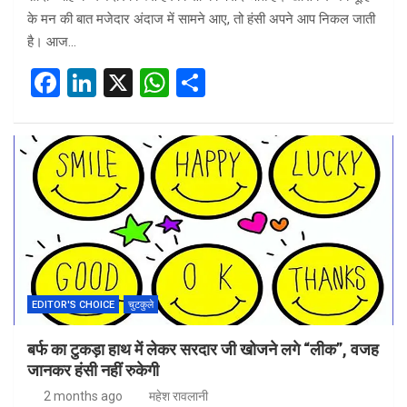
के मन की बात मजेदार अंदाज में सामने आए, तो हंसी अपने आप निकल जाती
है। आज…
F
Li
X
W
S
a
n
h
h
ce
ke
at
ar
b
dI
s
e
o
n
A
o
p
k
p
EDITOR'S CHOICE
चुटकुले
बर्फ का टुकड़ा हाथ में लेकर सरदार जी खोजने लगे “लीक”, वजह
जानकर हंसी नहीं रुकेगी
2 months ago
महेश रावलानी