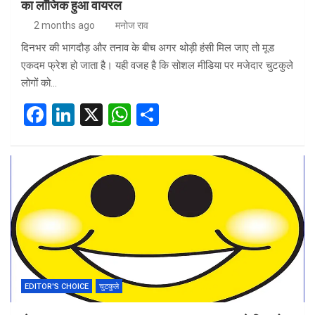
का लॉजिक हुआ वायरल
2 months ago
मनोज राव
दिनभर की भागदौड़ और तनाव के बीच अगर थोड़ी हंसी मिल जाए तो मूड
एकदम फ्रेश हो जाता है। यही वजह है कि सोशल मीडिया पर मजेदार चुटकुले
लोगों को…
F
Li
X
W
S
a
n
h
h
ce
ke
at
ar
b
dI
s
e
o
n
A
o
p
k
p
EDITOR'S CHOICE
चुटकुले