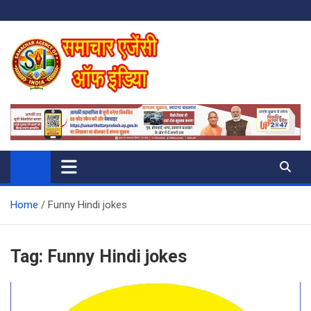
Skip
to
content
SAMACHAR AGENCY OF INDIA
My WordPress Blog
Home
Funny Hindi jokes
Tag:
Funny Hindi jokes