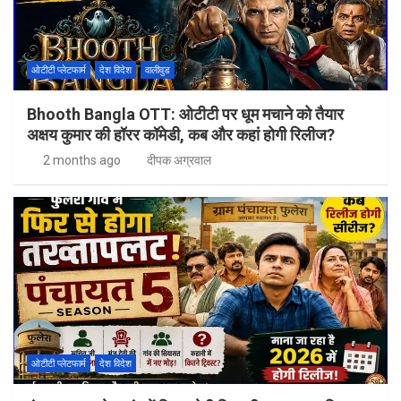
ओटीटी प्लेटफार्म
देश विदेश
वालीवुड
Bhooth Bangla OTT: ओटीटी पर धूम मचाने को तैयार
अक्षय कुमार की हॉरर कॉमेडी, कब और कहां होगी रिलीज?
2 months ago
दीपक अग्रवाल
ओटीटी प्लेटफार्म
देश विदेश