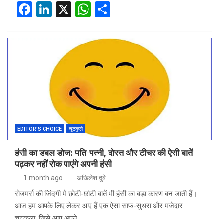
F
Li
X
W
S
a
n
h
h
ce
ke
at
ar
b
dI
s
e
o
n
A
o
p
k
p
EDITOR'S CHOICE
चुटकुले
हंसी का डबल डोज: पति-पत्नी, दोस्त और टीचर की ऐसी बातें
पढ़कर नहीं रोक पाएंगे अपनी हंसी
1 month ago
अखिलेश दुबे
रोजमर्रा की जिंदगी में छोटी-छोटी बातें भी हंसी का बड़ा कारण बन जाती हैं।
आज हम आपके लिए लेकर आए हैं एक ऐसा साफ-सुथरा और मजेदार
चुटकुला, जिसे आप अपने…