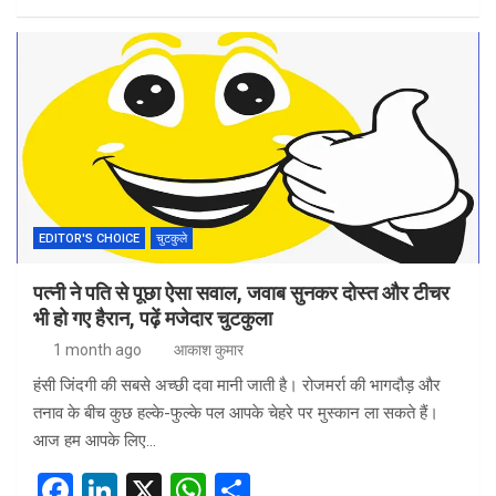
a
n
h
h
ce
ke
at
ar
b
dI
s
e
o
n
A
o
p
k
p
EDITOR'S CHOICE
चुटकुले
पत्नी ने पति से पूछा ऐसा सवाल, जवाब सुनकर दोस्त और टीचर
भी हो गए हैरान, पढ़ें मजेदार चुटकुला
1 month ago
आकाश कुमार
हंसी जिंदगी की सबसे अच्छी दवा मानी जाती है। रोजमर्रा की भागदौड़ और
तनाव के बीच कुछ हल्के-फुल्के पल आपके चेहरे पर मुस्कान ला सकते हैं।
आज हम आपके लिए…
F
Li
X
W
S