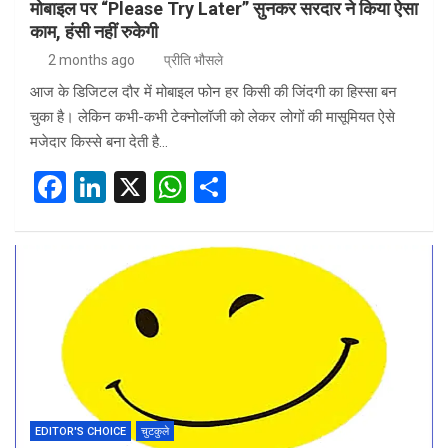
मोबाइल पर “Please Try Later” सुनकर सरदार ने किया ऐसा
काम, हंसी नहीं रुकेगी
2 months ago
प्रीति भौसले
आज के डिजिटल दौर में मोबाइल फोन हर किसी की जिंदगी का हिस्सा बन
चुका है। लेकिन कभी-कभी टेक्नोलॉजी को लेकर लोगों की मासूमियत ऐसे
मजेदार किस्से बना देती है…
F
Li
X
W
S
a
n
h
h
ce
ke
at
ar
b
dI
s
e
o
n
A
o
p
k
p
EDITOR'S CHOICE
चुटकुले