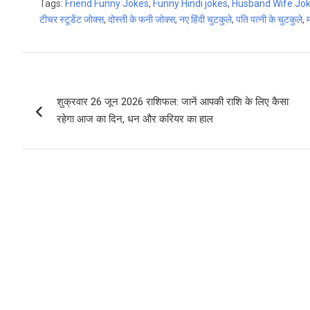
Tags:
Friend Funny Jokes
,
Funny Hindi jokes
,
Husband Wife Jo
ce
ke
at
ar
टीचर स्टूडेंट जोक्स
,
दोस्ती के फनी जोक्स
,
नए हिंदी चुटकुले
,
पति पत्नी के चुटकुले
,
b
dI
s
e
o
n
A
o
p
Post
k
p
शुक्रवार 26 जून 2026 राशिफल: जानें आपकी राशि के लिए कैसा
navigation
रहेगा आज का दिन, धन और करियर का हाल