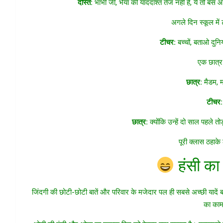
दोस्त:
भाभी जी, भैया की याददाश्त तेज नहीं है, ये तो बस आ
अगले दिन स्कूल में 
टीचर:
बच्चों, बताओ दुनिय
एक छात्र
छात्र:
मैडम, म
टीचर:
छात्र:
क्योंकि उन्हें दो साल पहले 
पूरी क्लास ठहाक
हंसी का
जिंदगी की छोटी-छोटी बातें और परिवार के मजेदार पल ही सबसे अच्छी यादें बन
का काम