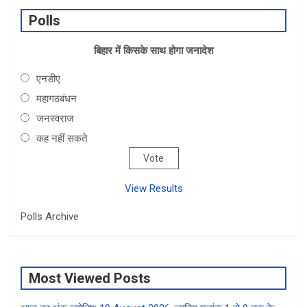
b
dI
s
e
Polls
o
n
A
o
बिहार में किसके साथ होगा जनादेश
p
k
p
एनडीए
महागठबंधन
जनस्वराज
कह नहीं सकते
View Results
Polls Archive
Most Viewed Posts