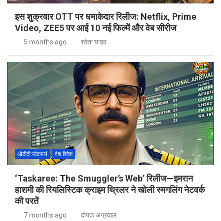
इस शुक्रवार OTT पर धमाकेदार रिलीज: Netflix, Prime
Video, ZEE5 पर आई 10 नई फिल्में और वेब सीरीज
5 months ago
श्वेता यादव
ओटीटी प्लेटफार्म
देश विदेश
‘Taskaree: The Smuggler’s Web’ रिलीज—इमरान
हाशमी की रियलिस्टिक क्राइम थ्रिलर ने खोली स्मगलिंग नेटवर्क
की परतें
7 months ago
दीपक अग्रवाल