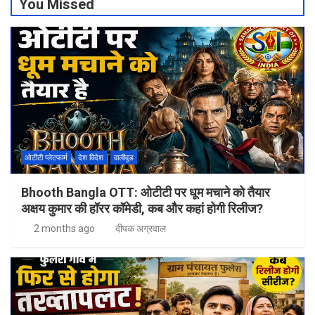
You Missed
ओटीटी प्लेटफार्म
देश विदेश
वालीवुड
Bhooth Bangla OTT: ओटीटी पर धूम मचाने को तैयार
अक्षय कुमार की हॉरर कॉमेडी, कब और कहां होगी रिलीज?
2 months ago
दीपक अग्रवाल