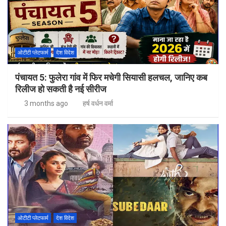
ओटीटी प्लेटफार्म
देश विदेश
पंचायत 5: फुलेरा गांव में फिर मचेगी सियासी हलचल, जानिए कब
रिलीज हो सकती है नई सीरीज
3 months ago
हर्ष वर्धन वर्मा
ओटीटी प्लेटफार्म
देश विदेश