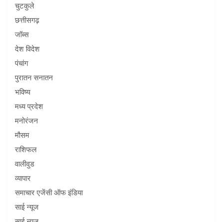
चुटकुले
छत्तीसगढ़
जॉब्स
देश विदेश
पंचांग
पुरातन सनातन
भविष्य
मध्य प्रदेश
मनोरंजन
मौसम
राशिफल
वालीवुड
व्यापार
समाचार एजेंसी ऑफ इंडिया
साई न्यूज
साई न्यूज