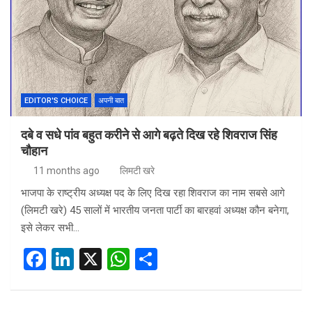
EDITOR'S CHOICE
अपनी बात
दबे व सधे पांव बहुत करीने से आगे बढ़ते दिख रहे शिवराज सिंह
चौहान
11 months ago
लिमटी खरे
भाजपा के राष्ट्रीय अध्यक्ष पद के लिए दिख रहा शिवराज का नाम सबसे आगे
(लिमटी खरे) 45 सालों में भारतीय जनता पार्टी का बारहवां अध्यक्ष कौन बनेगा,
इसे लेकर सभी…
F
Li
X
W
S
a
n
h
h
ce
ke
at
ar