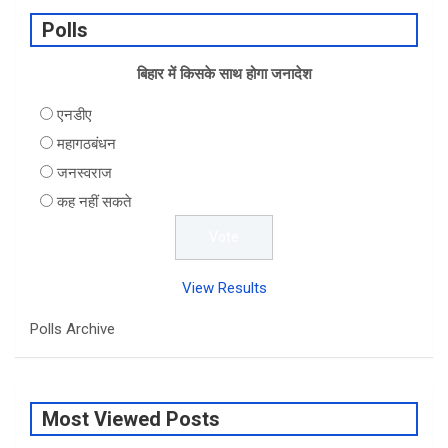
b
dI
s
e
Polls
o
n
A
o
बिहार में किसके साथ होगा जनादेश
p
k
p
एनडीए
महागठबंधन
जनस्वराज
कह नहीं सकते
View Results
Polls Archive
Most Viewed Posts