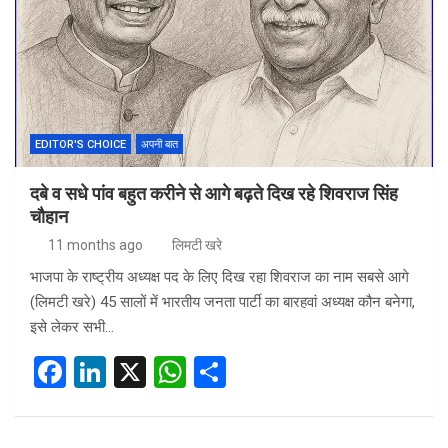
EDITOR'S CHOICE
अपनी बात
दबे व सधे पांव बहुत करीने से आगे बढ़ते दिख रहे शिवराज सिंह
चौहान
11 months ago
लिमटी खरे
भाजपा के राष्ट्रीय अध्यक्ष पद के लिए दिख रहा शिवराज का नाम सबसे आगे
(लिमटी खरे) 45 सालों में भारतीय जनता पार्टी का बारहवां अध्यक्ष कौन बनेगा,
इसे लेकर सभी…
F
Li
X
W
S
a
n
h
h
ce
ke
at
ar