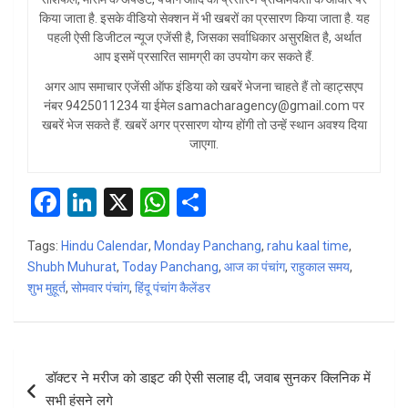
किया जाता है. इसके वीडियो सेक्शन में भी खबरों का प्रसारण किया जाता है. यह
पहली ऐसी डिजीटल न्यूज एजेंसी है, जिसका सर्वाधिकार असुरक्षित है, अर्थात
आप इसमें प्रसारित सामग्री का उपयोग कर सकते हैं.
अगर आप समाचार एजेंसी ऑफ इंडिया को खबरें भेजना चाहते हैं तो व्हाट्सएप
नंबर 9425011234 या ईमेल samacharagency@gmail.com पर
खबरें भेज सकते हैं. खबरें अगर प्रसारण योग्य होंगी तो उन्हें स्थान अवश्य दिया
जाएगा.
F
Li
X
W
S
a
n
h
h
Tags:
Hindu Calendar
,
Monday Panchang
,
rahu kaal time
,
ce
ke
at
ar
Shubh Muhurat
,
Today Panchang
,
आज का पंचांग
,
राहुकाल समय
,
b
dI
s
e
शुभ मुहूर्त
,
सोमवार पंचांग
,
हिंदू पंचांग कैलेंडर
o
n
A
o
p
Post
k
p
डॉक्टर ने मरीज को डाइट की ऐसी सलाह दी, जवाब सुनकर क्लिनिक में
navigation
सभी हंसने लगे