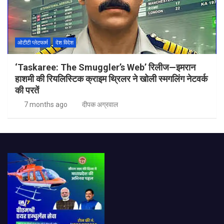
ओटीटी प्लेटफार्म
देश विदेश
‘Taskaree: The Smuggler’s Web’ रिलीज—इमरान
हाशमी की रियलिस्टिक क्राइम थ्रिलर ने खोली स्मगलिंग नेटवर्क
की परतें
7 months ago
दीपक अग्रवाल