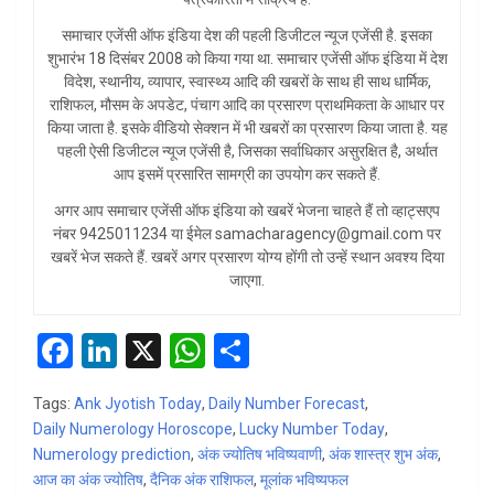
समाचार एजेंसी ऑफ इंडिया देश की पहली डिजीटल न्यूज एजेंसी है. इसका
शुभारंभ 18 दिसंबर 2008 को किया गया था. समाचार एजेंसी ऑफ इंडिया में देश
विदेश, स्थानीय, व्यापार, स्वास्थ्य आदि की खबरों के साथ ही साथ धार्मिक,
राशिफल, मौसम के अपडेट, पंचाग आदि का प्रसारण प्राथमिकता के आधार पर
किया जाता है. इसके वीडियो सेक्शन में भी खबरों का प्रसारण किया जाता है. यह
पहली ऐसी डिजीटल न्यूज एजेंसी है, जिसका सर्वाधिकार असुरक्षित है, अर्थात
आप इसमें प्रसारित सामग्री का उपयोग कर सकते हैं.
अगर आप समाचार एजेंसी ऑफ इंडिया को खबरें भेजना चाहते हैं तो व्हाट्सएप
नंबर 9425011234 या ईमेल samacharagency@gmail.com पर
खबरें भेज सकते हैं. खबरें अगर प्रसारण योग्य होंगी तो उन्हें स्थान अवश्य दिया
जाएगा.
F
Li
X
W
S
a
n
h
h
Tags:
Ank Jyotish Today
,
Daily Number Forecast
,
ce
ke
at
ar
Daily Numerology Horoscope
,
Lucky Number Today
,
b
dI
s
e
Numerology prediction
,
अंक ज्योतिष भविष्यवाणी
,
अंक शास्त्र शुभ अंक
,
आज का अंक ज्योतिष
o
n
,
दैनिक अंक राशिफल
A
,
मूलांक भविष्यफल