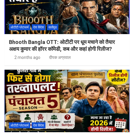
ओटीटी प्लेटफार्म
देश विदेश
वालीवुड
Bhooth Bangla OTT: ओटीटी पर धूम मचाने को तैयार
अक्षय कुमार की हॉरर कॉमेडी, कब और कहां होगी रिलीज?
2 months ago
दीपक अग्रवाल
ओटीटी प्लेटफार्म
देश विदेश