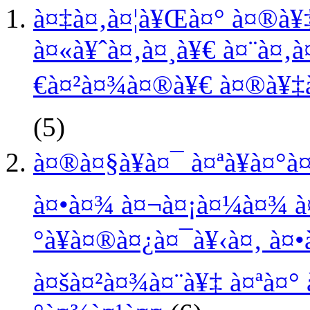
à¤‡à¤‚à¤¦à¥Œà¤° à¤®à¥‡
à¤«à¥ˆà¤‚à¤¸à¥€ à¤¨à¤‚à
€à¤²à¤¾à¤®à¥€ à¤®à¥‡à¤
(5)
à¤®à¤§à¥à¤¯ à¤ªà¥à¤°à
à¤•à¤¾ à¤¬à¤¡à¤¼à¤¾ à¤
°à¥à¤®à¤¿à¤¯à¥‹à¤‚ à¤
à¤šà¤²à¤¾à¤¨à¥‡ à¤ªà¤° 