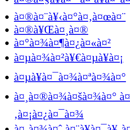
à¤®à¤¨à¥‹à¤°à¤‚à¤œà¤¨
à¤®à¥Œà¤¸à¤®
à¤°à¤¾à¤¶à¤¿à¤«à¤²
à¤µà¤¾à¤²à¥€à¤µà¥à¤¡
à¤µà¥à¤¯à¤¾à¤ªà¤¾à¤°
à¤¸à¤®à¤¾à¤šà¤¾à¤° à¤
‚à¤¡à¤¿à¤¯à¤¾
à¤¸à¤¾à¤ˆ à¤¨à¥à¤¯à¥‚