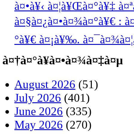
à¤•à¥‹ à¤¦à¥Œà¤°à¥‡ à¤
à¤§à¤¿à¤•à¤¾à¤°à¥€ : à
°à¥€ à¤¡à¥‰. à¤¯à¤¾à¤
à¤†à¤°à¥à¤•à¤¾à¤‡à¤µ
August 2026
(51)
July 2026
(401)
June 2026
(335)
May 2026
(270)