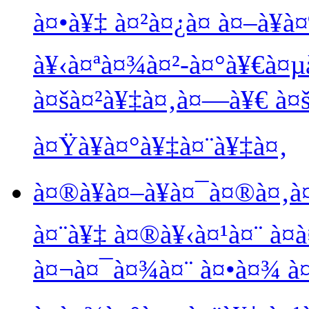
à¤•à¥‡ à¤²à¤¿à¤ à¤–à¥à
à¥‹à¤ªà¤¾à¤²-à¤°à¥€à¤µ
à¤šà¤²à¥‡à¤‚à¤—à¥€ à¤š
à¤Ÿà¥à¤°à¥‡à¤¨à¥‡à¤‚
à¤®à¥à¤–à¥à¤¯à¤®à¤‚à
à¤¨à¥‡ à¤®à¥‹à¤¹à¤¨ à¤
à¤¬à¤¯à¤¾à¤¨ à¤•à¤¾ à¤