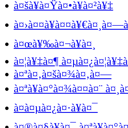
à¤šà¥à¤Ÿà¤•à¥à¤²à¥‡
à¤›à¤¤à¥à¤¤à¥€à¤¸à¤—à
à¤œà¥‰à¤¬à¥à¤¸
à¤¦à¥‡à¤¶ à¤µà¤¿à¤¦à¥‡
à¤ªà¤‚à¤šà¤¾à¤‚à¤—
à¤ªà¥à¤°à¤¾à¤¤à¤¨ à¤¸
à¤­à¤µà¤¿à¤·à¥à¤¯
à¤®à¤§à¥à¤¯ à¤ªà¥à¤°à