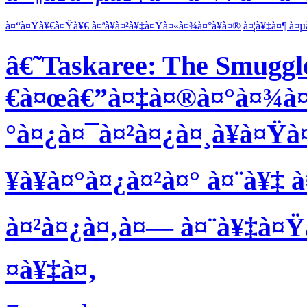
à¤“à¤Ÿà¥€à¤Ÿà¥€ à¤ªà¥à¤²à¥‡à¤Ÿà¤«à¤¾à¤°à¥à¤®
à¤¦à¥‡à¤¶ à¤µ
â€˜Taskaree: The Smugg
€à¤œâ€”à¤‡à¤®à¤°à¤¾à¤¨
°à¤¿à¤¯à¤²à¤¿à¤¸à¥à¤Ÿà
¥à¥à¤°à¤¿à¤²à¤° à¤¨à¥‡ 
à¤²à¤¿à¤‚à¤— à¤¨à¥‡à¤Ÿà
¤à¥‡à¤‚