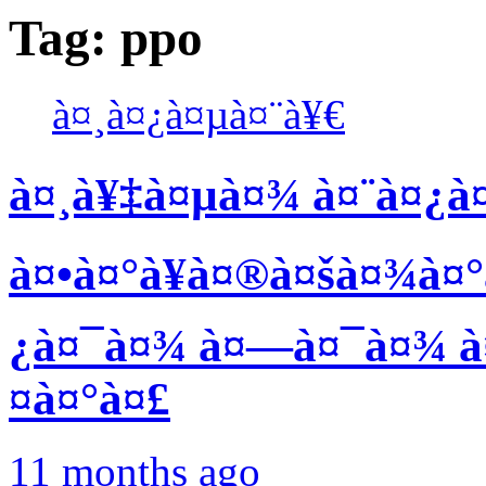
Tag:
ppo
à¤¸à¤¿à¤µà¤¨à¥€
à¤¸à¥‡à¤µà¤¾ à¤¨à¤¿à¤µ
à¤•à¤°à¥à¤®à¤šà¤¾à¤°
¿à¤¯à¤¾ à¤—à¤¯à¤¾ à¤
¤à¤°à¤£
11 months ago