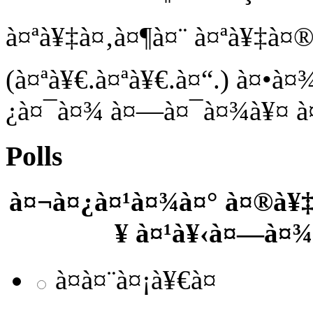
à¤ªà¥‡à¤‚à¤¶à¤¨ à¤ªà¥‡à¤®
(à¤ªà¥€.à¤ªà¥€.à¤“.) à¤•à
¿à¤¯à¤¾ à¤—à¤¯à¤¾à¥¤ à
Polls
à¤¬à¤¿à¤¹à¤¾à¤° à¤®à¥‡
¥ à¤¹à¥‹à¤—à¤¾
à¤à¤¨à¤¡à¥€à¤