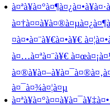
à¤ªà¥à¤°à¤¶à¤¿à¤•à¥à¤·
à¤†à¤¤à¥à¤®à¤µà¤¿à¤¶à
¤à¤•à¤¨à¥€à¤•à¥€ à¤¦à¤•
à¤…à¤ªà¤¨à¥€ à¤œà¤¡à¤¼
à¤®à¥à¤–à¥à¤¯à¤®à¤‚à
à¤¯à¤¾à¤¦à¤µ
à¤ªà¥à¤°à¤¤à¥à¤¯à¥‡à¤