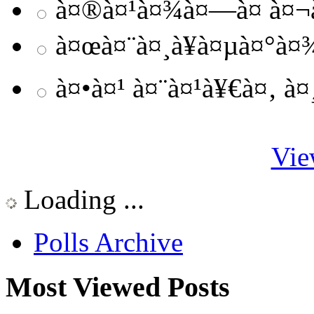
à¤®à¤¹à¤¾à¤—à¤ à¤¬à
à¤œà¤¨à¤¸à¥à¤µà¤°à
à¤•à¤¹ à¤¨à¤¹à¥€à¤‚ à
Vie
Loading ...
Polls Archive
Most Viewed Posts