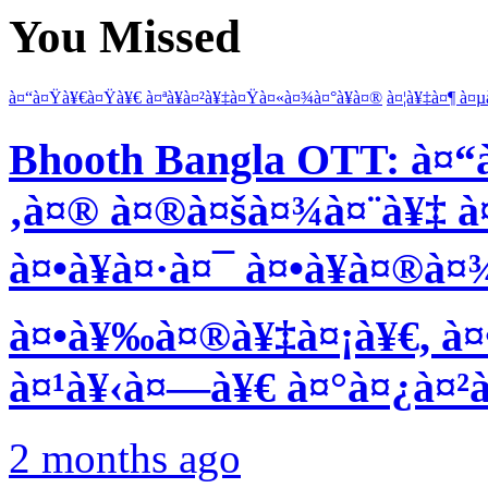
You Missed
à¤“à¤Ÿà¥€à¤Ÿà¥€ à¤ªà¥à¤²à¥‡à¤Ÿà¤«à¤¾à¤°à¥à¤®
à¤¦à¥‡à¤¶ à¤µ
Bhooth Bangla OTT: à¤“
‚à¤® à¤®à¤šà¤¾à¤¨à¥‡ à
à¤•à¥à¤·à¤¯ à¤•à¥à¤®à
à¤•à¥‰à¤®à¥‡à¤¡à¥€, à¤•
à¤¹à¥‹à¤—à¥€ à¤°à¤¿à¤²
2 months ago