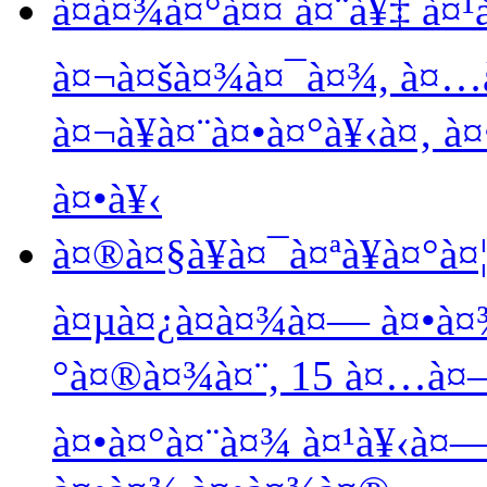
à¤­à¤¾à¤°à¤¤ à¤¨à¥‡ à¤¹à
à¤¬à¤šà¤¾à¤¯à¤¾, à¤…à
à¤¬à¥à¤¨à¤•à¤°à¥‹à¤‚ 
à¤•à¥‹
à¤®à¤§à¥à¤¯à¤ªà¥à¤°à¤
à¤µà¤¿à¤­à¤¾à¤— à¤•à¤
°à¤®à¤¾à¤¨, 15 à¤…à¤—
à¤•à¤°à¤¨à¤¾ à¤¹à¥‹à¤