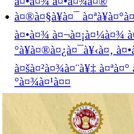
à¤•à¤¾ à¤•à¤¾à¤®
à¤®à¤§à¥à¤¯ à¤ªà¥à¤°à
à¤•à¤¾ à¤¬à¤¡à¤¼à¤¾ à¤
°à¥à¤®à¤¿à¤¯à¥‹à¤‚ à¤
à¤šà¤²à¤¾à¤¨à¥‡ à¤ªà¤° 
°à¤¾à¤¹à¤¤