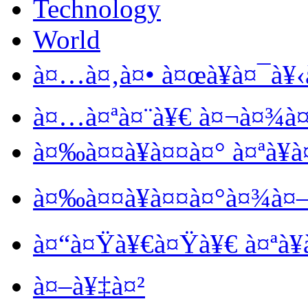
Technology
World
à¤…à¤‚à¤• à¤œà¥à¤¯à¥‹
à¤…à¤ªà¤¨à¥€ à¤¬à¤¾à
à¤‰à¤¤à¥à¤¤à¤° à¤ªà¥à
à¤‰à¤¤à¥à¤¤à¤°à¤¾à¤–
à¤“à¤Ÿà¥€à¤Ÿà¥€ à¤ªà¥
à¤–à¥‡à¤²