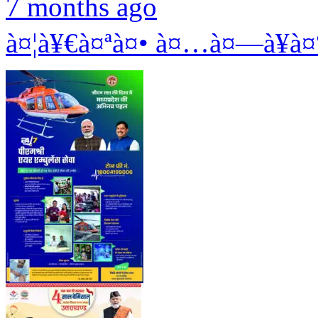
7 months ago
à¤¦à¥€à¤ªà¤• à¤…à¤—à¥à