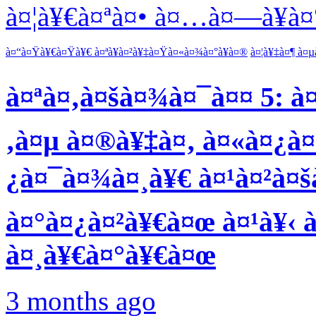
à¤¦à¥€à¤ªà¤• à¤…à¤—à¥à
à¤“à¤Ÿà¥€à¤Ÿà¥€ à¤ªà¥à¤²à¥‡à¤Ÿà¤«à¤¾à¤°à¥à¤®
à¤¦à¥‡à¤¶ à¤µ
à¤ªà¤‚à¤šà¤¾à¤¯à¤¤ 5: 
‚à¤µ à¤®à¥‡à¤‚ à¤«à¤¿à
¿à¤¯à¤¾à¤¸à¥€ à¤¹à¤²à¤š
à¤°à¤¿à¤²à¥€à¤œ à¤¹à¥‹ à
à¤¸à¥€à¤°à¥€à¤œ
3 months ago