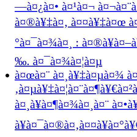
—à¤¿à¤• à¤¹à¤¬ à¤¬à¤¨à
à¤®à¥‡à¤‚ à¤¤à¥‡à¤œ à¤
°à¤¯à¤¾à¤¸ : à¤®à¥à¤–à
‰. à¤¯à¤¾à¤¦à¤µ
à¤œà¤¨ à¤¸à¥‡à¤µà¤¾ à
‚à¤µà¥‡à¤¦à¤¨à¤¶à¥€à¤²
à¤¸à¥à¤¶à¤¾à¤¸à¤¨ à¤•à
à¥à¤¯à¤®à¤‚à¤¤à¥à¤°à