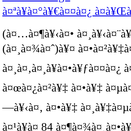
à¤ªà¥à¤°à¥€à¤¤à¤¿ à¤­à¥Œ
(à¤…à¤¶à¥‹à¤• à¤¸à¥‹à¤¨à¥
(à¤¸à¤¾à¤ˆ)à¥¤ à¤•à¤²à¥‡à¤
à¤¸à¤‚à¤¸à¥à¤•à¥ƒà¤¤à¤¿ 
à¤œà¤¿à¤²à¥‡ à¤•à¥‡ à¤µà¤
—à¥‹à¤‚ à¤•à¥‡ à¤¸à¥‡à¤µ
à¤¹à¥à¤ 84 à¤¶à¤¾à¤¸à¤•à