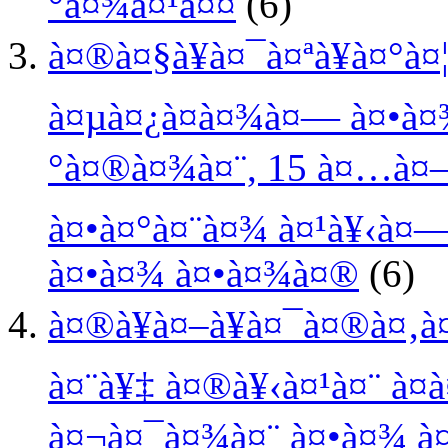
°à¤¾à¤¹à¤¤
(6)
à¤®à¤§à¥à¤¯à¤ªà¥à¤°à¤
à¤µà¤¿à¤­à¤¾à¤— à¤•à¤
°à¤®à¤¾à¤¨, 15 à¤…à¤—
à¤•à¤°à¤¨à¤¾ à¤¹à¥‹à¤
à¤•à¤¾ à¤•à¤¾à¤®
(6)
à¤®à¥à¤–à¥à¤¯à¤®à¤‚à
à¤¨à¥‡ à¤®à¥‹à¤¹à¤¨ à¤
à¤¬à¤¯à¤¾à¤¨ à¤•à¤¾ à¤