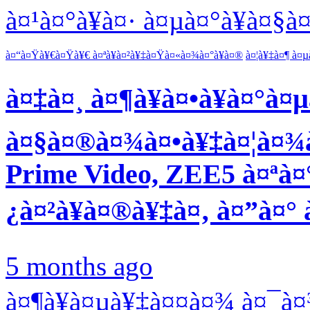
à¤¹à¤°à¥à¤· à¤µà¤°à¥à¤§
à¤“à¤Ÿà¥€à¤Ÿà¥€ à¤ªà¥à¤²à¥‡à¤Ÿà¤«à¤¾à¤°à¥à¤®
à¤¦à¥‡à¤¶ à¤µ
à¤‡à¤¸ à¤¶à¥à¤•à¥à¤°à
à¤§à¤®à¤¾à¤•à¥‡à¤¦à¤¾à¤
Prime Video, ZEE5 à¤ªà¤°
¿à¤²à¥à¤®à¥‡à¤‚ à¤”à¤°
5 months ago
à¤¶à¥à¤µà¥‡à¤¤à¤¾ à¤¯à¤