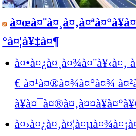
à¤œà¤¨à¤¸à¤‚à¤ªà¤°à¥à¤
°à¤¦à¥‡à¤¶
à¤•à¤¿à¤¸à¤¾à¤¨à¥‹à¤‚ à
€ à¤¹à¤®à¤¾à¤°à¤¾ à¤²à¤
à¥à¤¯à¤®à¤‚à¤¤à¥à¤°à
à¤›à¤¿à¤‚à¤¦à¤µà¤¾à¤¡à