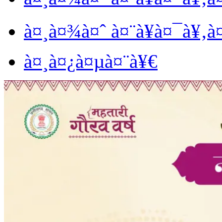
à¤¸à¤¾à¤ˆ à¤¨à¥à¤¯à¥‚
à¤¸à¤¿à¤µà¤¨à¥€