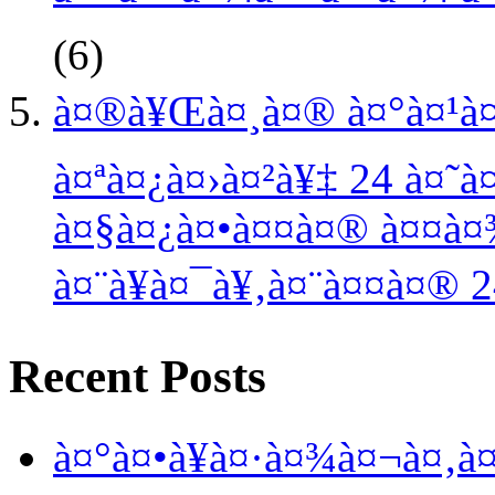
(6)
à¤®à¥Œà¤¸à¤® à¤°à¤¹à¤
à¤ªà¤¿à¤›à¤²à¥‡ 24 à¤˜
à¤§à¤¿à¤•à¤¤à¤® à¤¤à¤
à¤¨à¥à¤¯à¥‚à¤¨à¤¤à¤® 2
Recent Posts
à¤°à¤•à¥à¤·à¤¾à¤¬à¤‚à¤