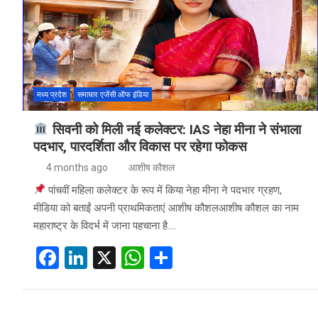
मध्य प्रदेश
समाचार एजेंसी ऑफ इंडिया
सिवनी को मिली नई कलेक्टर: IAS नेहा मीना ने संभाला
पदभार, पारदर्शिता और विकास पर रहेगा फोकस
4 months ago
आशीष कौशल
पांचवीं महिला कलेक्टर के रूप में किया नेहा मीना ने पदभार ग्रहण,
मीडिया को बताईं अपनी प्राथमिकताएं आशीष कौशलआशीष कौशल का नाम
महाराष्ट्र के विदर्भ में जाना पहचाना है.…
F
Li
X
W
S
a
n
h
h
ce
ke
at
ar