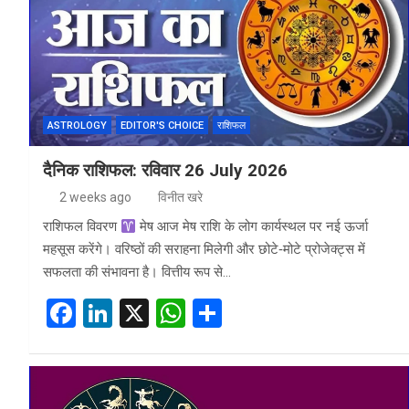
o
n
A
o
p
k
p
ASTROLOGY
EDITOR'S CHOICE
राशिफल
दैनिक राशिफल: रविवार 26 July 2026
2 weeks ago
विनीत खरे
राशिफल विवरण
मेष आज मेष राशि के लोग कार्यस्थल पर नई ऊर्जा
महसूस करेंगे। वरिष्ठों की सराहना मिलेगी और छोटे‑मोटे प्रोजेक्ट्स में
सफलता की संभावना है। वित्तीय रूप से…
F
Li
X
W
S
a
n
h
h
ce
ke
at
ar
b
dI
s
e