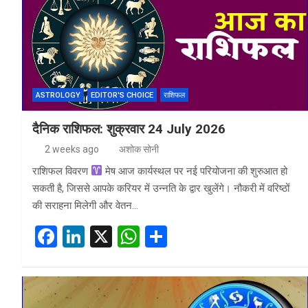
o
n
A
o
p
k
p
ASTROLOGY
EDITOR'S CHOICE
राशिफल
दैनिक राशिफल: शुक्रवार 24 July 2026
2 weeks ago
अशोक सोनी
राशिफल विवरण
मेष आज कार्यस्थल पर नई परियोजना की शुरुआत हो
सकती है, जिससे आपके करियर में उन्नति के द्वार खुलेंगे। नौकरी में वरिष्ठों
की सराहना मिलेगी और वेतन…
F
Li
X
W
S
a
n
h
h
ce
ke
at
ar
b
dI
s
e