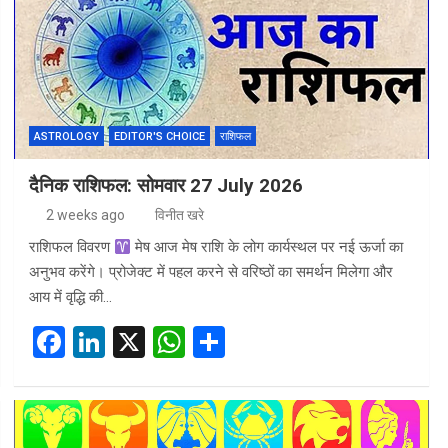
o
n
A
o
p
k
p
ASTROLOGY
EDITOR'S CHOICE
राशिफल
दैनिक राशिफल: सोमवार 27 July 2026
2 weeks ago
विनीत खरे
राशिफल विवरण
मेष आज मेष राशि के लोग कार्यस्थल पर नई ऊर्जा का
अनुभव करेंगे। प्रोजेक्ट में पहल करने से वरिष्ठों का समर्थन मिलेगा और
आय में वृद्धि की…
F
Li
X
W
S
a
n
h
h
ce
ke
at
ar
b
dI
s
e