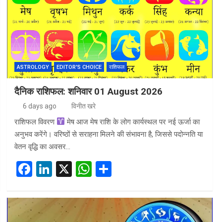
o
n
A
o
p
k
p
ASTROLOGY
EDITOR'S CHOICE
राशिफल
दैनिक राशिफल: शनिवार 01 August 2026
6 days ago
विनीत खरे
राशिफल विवरण
मेष आज मेष राशि के लोग कार्यस्थल पर नई ऊर्जा का
अनुभव करेंगे। वरिष्ठों से सराहना मिलने की संभावना है, जिससे पदोन्नति या
वेतन वृद्धि का अवसर…
F
Li
X
W
S
a
n
h
h
ce
ke
at
ar
b
dI
s
e