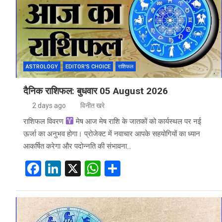
o
n
A
o
p
k
p
ASTROLOGY
EDITOR'S CHOICE
राशिफल
दैनिक राशिफल: बुधवार 05 August 2026
2 days ago
विनीत खरे
राशिफल विवरण
मेष आज मेष राशि के जातकों को कार्यस्थल पर नई
ऊर्जा का अनुभव होगा। प्रोजेक्ट में नवाचार आपके सहयोगियों का ध्यान
आकर्षित करेगा और पदोन्नति की संभावना…
F
Li
X
W
S
a
n
h
h
ce
ke
at
ar
b
dI
s
e