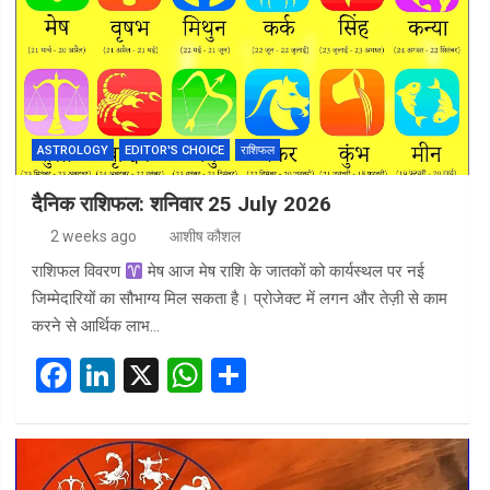
o
n
A
o
p
k
p
ASTROLOGY
EDITOR'S CHOICE
राशिफल
दैनिक राशिफल: शनिवार 25 July 2026
2 weeks ago
आशीष कौशल
राशिफल विवरण
मेष आज मेष राशि के जातकों को कार्यस्थल पर नई
जिम्मेदारियों का सौभाग्य मिल सकता है। प्रोजेक्ट में लगन और तेज़ी से काम
करने से आर्थिक लाभ…
F
Li
X
W
S
a
n
h
h
ce
ke
at
ar
b
dI
s
e