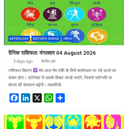
o
n
A
o
p
k
p
ASTROLOGY
EDITOR'S CHOICE
राशिफल
दैनिक राशिफल: मंगलवार 04 August 2026
3 days ago
विनीत खरे
राशिफल विवरण
मेष आज मेष राशि के लिये कार्यस्थल पर नई ऊर्जा का
संचार होगा। प्रोजेक्ट में आपके विचार सराहे जाएंगे, जिससे पदोन्नति या
बोनस की संभावना बढ़ेगी। व्यापारियों…
F
Li
X
W
S
a
n
h
h
ce
ke
at
ar
b
dI
s
e