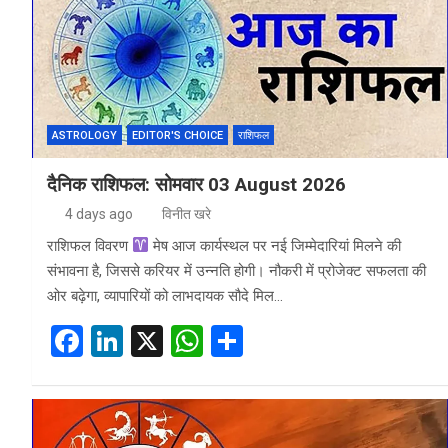
o
n
A
o
p
k
p
ASTROLOGY
EDITOR'S CHOICE
राशिफल
दैनिक राशिफल: सोमवार 03 August 2026
4 days ago
विनीत खरे
राशिफल विवरण
मेष आज कार्यस्थल पर नई जिम्मेदारियां मिलने की
संभावना है, जिससे करियर में उन्नति होगी। नौकरी में प्रोजेक्ट सफलता की
ओर बढ़ेगा, व्यापारियों को लाभदायक सौदे मिल…
F
Li
X
W
S
a
n
h
h
ce
ke
at
ar
b
dI
s
e