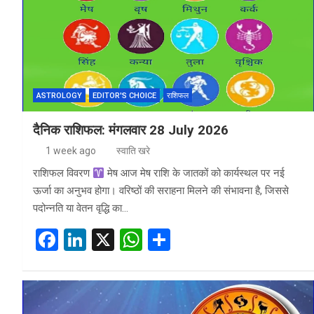
o
n
A
o
p
k
p
ASTROLOGY
EDITOR'S CHOICE
राशिफल
दैनिक राशिफल: मंगलवार 28 July 2026
1 week ago
स्वाति खरे
राशिफल विवरण
मेष आज मेष राशि के जातकों को कार्यस्थल पर नई
ऊर्जा का अनुभव होगा। वरिष्ठों की सराहना मिलने की संभावना है, जिससे
पदोन्नति या वेतन वृद्धि का…
F
Li
X
W
S
a
n
h
h
ce
ke
at
ar
b
dI
s
e