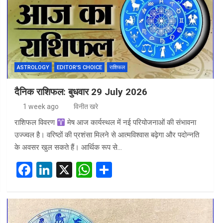
o
n
A
o
p
k
p
ASTROLOGY
EDITOR'S CHOICE
राशिफल
दैनिक राशिफल: बुधवार 29 July 2026
1 week ago
विनीत खरे
राशिफल विवरण
मेष आज कार्यस्थल में नई परियोजनाओं की संभावना
उज्ज्वल है। वरिष्ठों की प्रशंसा मिलने से आत्मविश्वास बढ़ेगा और पदोन्नति
के अवसर खुल सकते हैं। आर्थिक रूप से…
F
Li
X
W
S
a
n
h
h
ce
ke
at
ar
b
dI
s
e