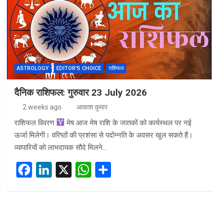
o
n
A
o
p
k
p
ASTROLOGY
EDITOR'S CHOICE
राशिफल
दैनिक राशिफल: गुरुवार 23 July 2026
2 weeks ago
आकाश कुमार
राशिफल विवरण
मेष आज मेष राशि के जातकों को कार्यस्थल पर नई
ऊर्जा मिलेगी। वरिष्ठों की प्रशंसा से पदोन्नति के अवसर खुल सकते हैं।
व्यापारियों को लाभदायक सौदे मिलने…
F
Li
X
W
S
a
n
h
h
ce
ke
at
ar
b
dI
s
e