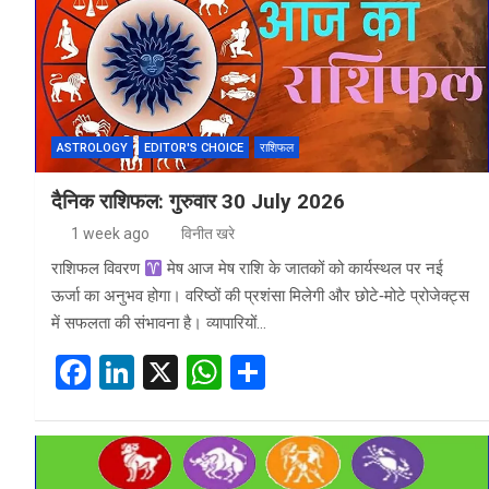
o
n
A
o
p
k
p
ASTROLOGY
EDITOR'S CHOICE
राशिफल
दैनिक राशिफल: गुरुवार 30 July 2026
1 week ago
विनीत खरे
राशिफल विवरण
मेष आज मेष राशि के जातकों को कार्यस्थल पर नई
ऊर्जा का अनुभव होगा। वरिष्ठों की प्रशंसा मिलेगी और छोटे‑मोटे प्रोजेक्ट्स
में सफलता की संभावना है। व्यापारियों…
F
Li
X
W
S
a
n
h
h
ce
ke
at
ar
b
dI
s
e