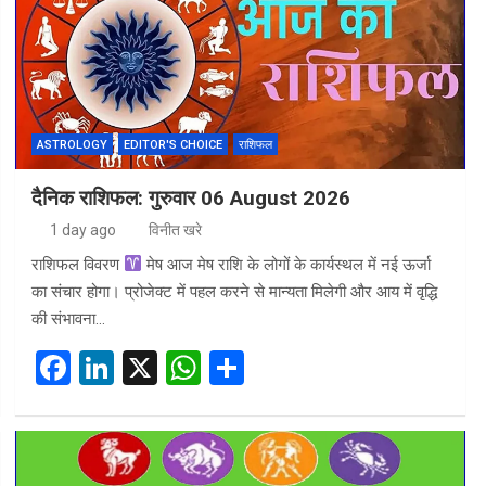
ASTROLOGY
EDITOR'S CHOICE
राशिफल
दैनिक राशिफल: गुरुवार 06 August 2026
1 day ago
विनीत खरे
राशिफल विवरण
मेष आज मेष राशि के लोगों के कार्यस्थल में नई ऊर्जा
का संचार होगा। प्रोजेक्ट में पहल करने से मान्यता मिलेगी और आय में वृद्धि
की संभावना…
F
Li
X
W
S
a
n
h
h
ce
ke
at
ar
b
dI
s
e