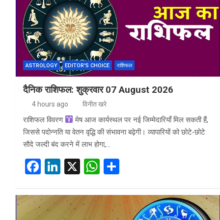
ASTROLOGY
EDITOR'S CHOICE
राशिफल
दैनिक राशिफल: शुक्रवार 07 August 2026
4 hours ago
विनीत खरे
राशिफल विवरण
मेष आज कार्यस्थल पर नई जिम्मेदारियाँ मिल सकती हैं,
जिससे पदोन्नति या वेतन वृद्धि की संभावना बढ़ेगी। व्यापारियों को छोटे‑छोटे
सौदे जल्दी बंद करने में लाभ होगा,…
F
Li
X
W
S
a
n
h
h
ce
ke
at
ar
b
dI
s
e