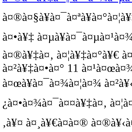
à¤®à¤§à¥à¤¯à¤ªà¥à¤°à¤¦à¥
à¤•à¥‡ à¤µà¥à¤¯à¤µà¤¹à¤¾
à¤®à¥‡à¤‚ à¤¦à¥‡à¤°à¥€ à
à¤²à¥‡à¤•à¤° 11 à¤¹à¤œà¤
à¤œà¥à¤¯à¤¾à¤¦à¤¾ à¤²à¥
¿à¤•à¤¾à¤¯à¤¤à¥‡à¤‚ à¤¦à¤
‚à¥¤ à¤¸à¥€à¤à¤® à¤®à¥‹à