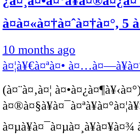
¿à¤¸à¤•à¤°à¥à¤®à¤¿à¤¯
à¤à¤«à¤†à¤ˆà¤†à¤°, 5
10 months ago
à¤¦à¥€à¤ªà¤• à¤…à¤—à¥à
(à¤¨à¤‚à¤¦ à¤•à¤¿à¤¶à¥‹à¤°
à¤®à¤§à¥à¤¯à¤ªà¥à¤°à¤¦à
à¤µà¥à¤¯à¤µà¤¸à¥à¤¥à¤¾ à