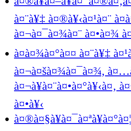
à¤®à¥à¤–à¥à¤¯à¤®à¤‚à
à¤¨à¥‡ à¤®à¥‹à¤¹à¤¨ à¤
à¤¬à¤¯à¤¾à¤¨ à¤•à¤¾ à¤
à¤­à¤¾à¤°à¤¤ à¤¨à¥‡ à¤¹à
à¤¬à¤šà¤¾à¤¯à¤¾, à¤…à
à¤¬à¥à¤¨à¤•à¤°à¥‹à¤‚ 
à¤•à¥‹
à¤®à¤§à¥à¤¯à¤ªà¥à¤°à¤