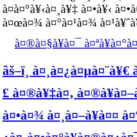
à¤­à¤°à¥‹à¤¸à¥‡ à¤•à¥‹ à¤
à¤œà¤¾ à¤°à¤¹à¤¾ à¤¹à¥ˆà
à¤®à¤§à¥à¤¯ à¤ªà¥à¤°à
âš–ï¸ à¤¸à¤¿à¤µà¤¨à¥€ 
£ à¤®à¥‡à¤‚ à¤®à¥à¤–
à¤•à¤¾ à¤¸à¤–à¥à¤¤ à¤°