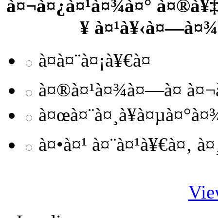
à¤¬à¤¿à¤¹à¤¾à¤° à¤®à¥‡
¥ à¤¹à¥‹à¤—à¤¾
à¤à¤¨à¤¡à¥€à¤
à¤®à¤¹à¤¾à¤—à¤ à¤¬à
à¤œà¤¨à¤¸à¥à¤µà¤°à
à¤•à¤¹ à¤¨à¤¹à¥€à¤‚ à
Vie