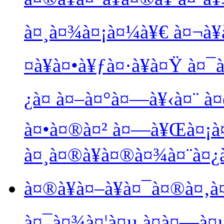
à¤¸à¤¾à¤¡à¤¼à¥€ à¤¬à¥
¤à¥à¤•à¥ƒà¤·à¥à¤Ÿ à¤¯
¿à¤ à¤–à¤°à¤—à¥‹à¤¨ à¤
à¤•à¤®à¤² à¤—à¥Œà¤¡à¤
à¤¸à¤®à¥à¤®à¤¾à¤¨à¤¿
à¤®à¥à¤–à¥à¤¯à¤®à¤‚à
à¤¯à¤¾à¤¦à¤µ à¤­à¤—à¤µ