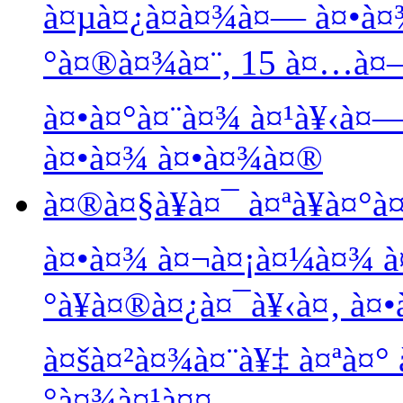
à¤µà¤¿à¤­à¤¾à¤— à¤•à¤
°à¤®à¤¾à¤¨, 15 à¤…à¤—
à¤•à¤°à¤¨à¤¾ à¤¹à¥‹à¤
à¤•à¤¾ à¤•à¤¾à¤®
à¤®à¤§à¥à¤¯ à¤ªà¥à¤°à
à¤•à¤¾ à¤¬à¤¡à¤¼à¤¾ à¤
°à¥à¤®à¤¿à¤¯à¥‹à¤‚ à¤
à¤šà¤²à¤¾à¤¨à¥‡ à¤ªà¤° 
°à¤¾à¤¹à¤¤