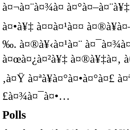
à¤¬à¤¨à¤¾à¤ à¤°à¤–à¤¨à¥‡ 
à¤•à¥‡ à¤¤à¤¹à¤¤ à¤®à¥à¤
‰. à¤®à¥‹à¤¹à¤¨ à¤¯à¤¾à¤
à¤œà¤¿à¤²à¥‡ à¤®à¥‡à¤‚ à¤¹
‚à¤Ÿ à¤ªà¥à¤°à¤•à¤°à¤£ à¤
£à¤¾à¤¯à¤•…
Polls