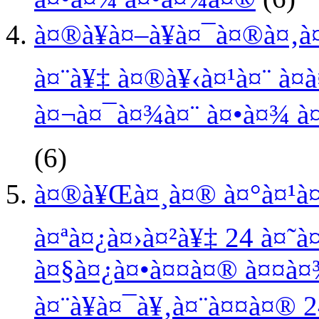
à¤®à¥à¤–à¥à¤¯à¤®à¤‚à
à¤¨à¥‡ à¤®à¥‹à¤¹à¤¨ à¤
à¤¬à¤¯à¤¾à¤¨ à¤•à¤¾ à¤
(6)
à¤®à¥Œà¤¸à¤® à¤°à¤¹à¤
à¤ªà¤¿à¤›à¤²à¥‡ 24 à¤˜
à¤§à¤¿à¤•à¤¤à¤® à¤¤à¤
à¤¨à¥à¤¯à¥‚à¤¨à¤¤à¤® 2