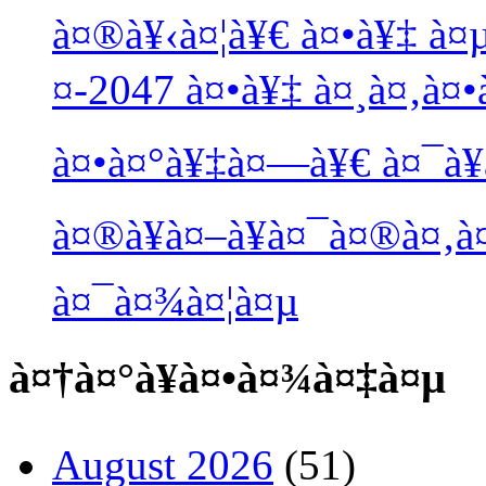
à¤®à¥‹à¤¦à¥€ à¤•à¥‡ à¤
¤-2047 à¤•à¥‡ à¤¸à¤‚à¤•à
à¤•à¤°à¥‡à¤—à¥€ à¤¯à¥
à¤®à¥à¤–à¥à¤¯à¤®à¤‚à
à¤¯à¤¾à¤¦à¤µ
à¤†à¤°à¥à¤•à¤¾à¤‡à¤µ
August 2026
(51)