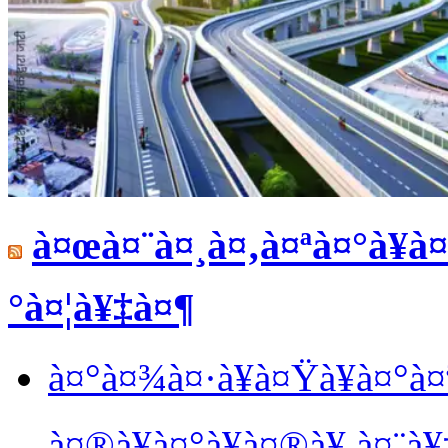
à¤œà¤¨à¤¸à¤‚à¤ªà¤°à¥à¤
°à¤¦à¥‡à¤¶
à¤°à¤¾à¤·à¥à¤Ÿà¥à¤°à
à¤®à¥à¤°à¥à¤®à¥ à¤¨à