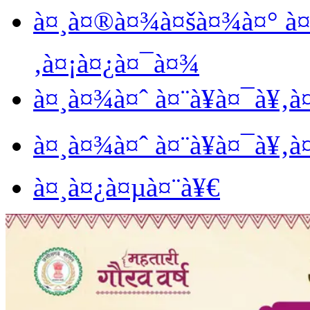
à¤¸à¤®à¤¾à¤šà¤¾à¤° à¤
‚à¤¡à¤¿à¤¯à¤¾
à¤¸à¤¾à¤ˆ à¤¨à¥à¤¯à¥‚
à¤¸à¤¾à¤ˆ à¤¨à¥à¤¯à¥‚
à¤¸à¤¿à¤µà¤¨à¥€