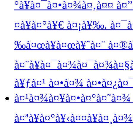
°à¥à¤¯à¤•à¤¾à¤‚à¤¤ à¤
¤à¥à¤°à¥€ à¤¡à¥‰. à¤¯
‰à¤œà¥à¤œà¥ˆà¤¨ à¤®à
à¤¨à¥à¤¯à¤¾à¤¯à¤¾à¤
à¥ƒà¤¹ à¤•à¤¾ à¤•à¤¿à¤
à¤¹à¤¾à¤¥à¤•à¤°à¤˜à¤¾ à
à¤ªà¥à¤°à¥‹à¤¤à¥à¤¸à¤