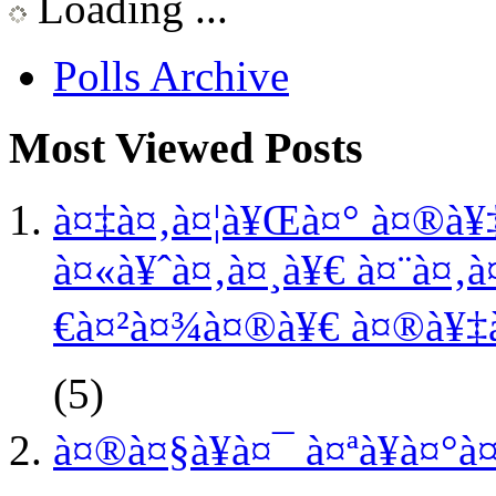
Loading ...
Polls Archive
Most Viewed Posts
à¤‡à¤‚à¤¦à¥Œà¤° à¤®à¥‡
à¤«à¥ˆà¤‚à¤¸à¥€ à¤¨à¤‚à
€à¤²à¤¾à¤®à¥€ à¤®à¥‡à¤
(5)
à¤®à¤§à¥à¤¯ à¤ªà¥à¤°à