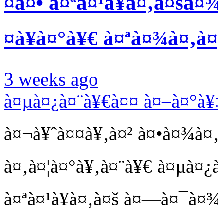
¤à¤• à¤ªà¤¹à¥à¤‚à¤šà¤
¤à¥à¤°à¥€ à¤ªà¤¾à¤‚à¤
3 weeks ago
à¤µà¤¿à¤¨à¥€à¤¤ à¤–à¤°à¥
à¤¬à¥ˆà¤¤à¥‚à¤² à¤•à¤¾à¤
à¤‚à¤¦à¤°à¥‚à¤¨à¥€ à¤µà¤¿à
à¤ªà¤¹à¥à¤‚à¤š à¤—à¤¯à¤¾