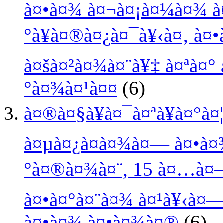
à¤•à¤¾ à¤¬à¤¡à¤¼à¤¾ à¤
°à¥à¤®à¤¿à¤¯à¥‹à¤‚ à¤
à¤šà¤²à¤¾à¤¨à¥‡ à¤ªà¤° 
°à¤¾à¤¹à¤¤
(6)
à¤®à¤§à¥à¤¯à¤ªà¥à¤°à¤
à¤µà¤¿à¤­à¤¾à¤— à¤•à¤
°à¤®à¤¾à¤¨, 15 à¤…à¤—
à¤•à¤°à¤¨à¤¾ à¤¹à¥‹à¤
à¤•à¤¾ à¤•à¤¾à¤®
(6)