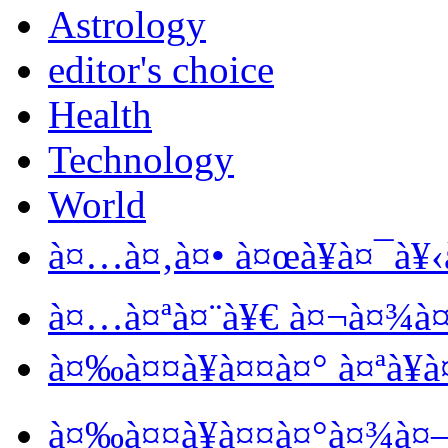
Astrology
editor's choice
Health
Technology
World
à¤…à¤‚à¤• à¤œà¥à¤¯à¥‹
à¤…à¤ªà¤¨à¥€ à¤¬à¤¾à
à¤‰à¤¤à¥à¤¤à¤° à¤ªà¥à
à¤‰à¤¤à¥à¤¤à¤°à¤¾à¤–