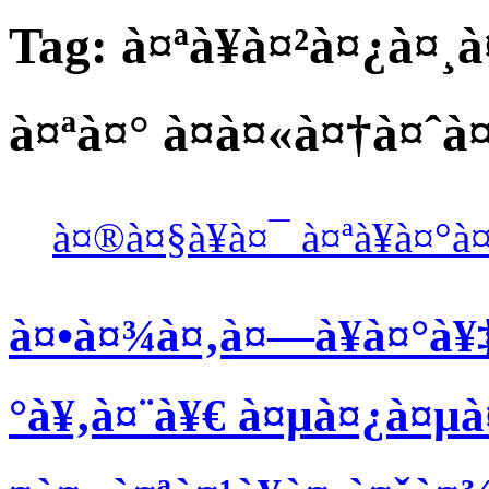
Tag:
à¤ªà¥à¤²à¤¿à¤¸
à¤ªà¤° à¤à¤«à¤†à¤ˆà
à¤®à¤§à¥à¤¯ à¤ªà¥à¤°à
à¤•à¤¾à¤‚à¤—à¥à¤°à¥
°à¥‚à¤¨à¥€ à¤µà¤¿à¤µà¤