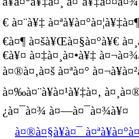
à¥à¤°à¥‡à¤¸ à¤¨à¥‡à¤¤à¤
€ à¤¨à¥‡ à¤ªà¥à¤°à¤¦à¥‡à¤
€à¤¶ à¤šà¥Œà¤§à¤°à¥€ à¤¸
€à¥¤ à¤‡à¤¸à¤•à¥‡ à¤¬à¤¾
à¤®à¤‚à¤š à¤ªà¤° à¤¬à¥à
à¤‰à¤¨à¥à¤¹à¥‡à¤‚ à¤¸à¤
¿à¤¯à¤¾ à¤—à¤¯à¤¾à¥¤
à¤®à¤§à¥à¤¯ à¤ªà¥à¤°à