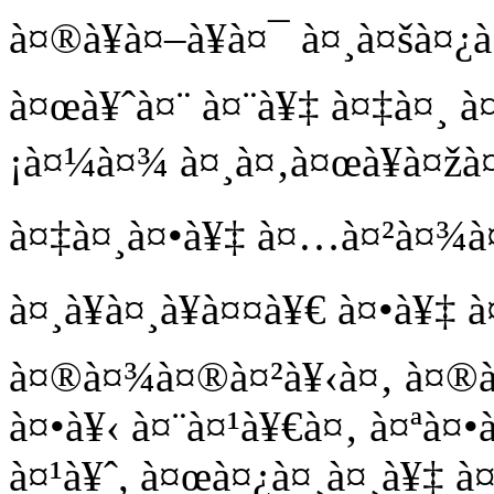
à¤®à¥à¤–à¥à¤¯ à¤¸à¤šà¤
à¤œà¥ˆà¤¨ à¤¨à¥‡ à¤‡à¤¸ 
¡à¤¼à¤¾ à¤¸à¤‚à¤œà¥à¤žà
à¤‡à¤¸à¤•à¥‡ à¤…à¤²à¤¾à¤
à¤¸à¥à¤¸à¥à¤¤à¥€ à¤•à¥‡ 
à¤®à¤¾à¤®à¤²à¥‹à¤‚ à¤®à¥
à¤•à¥‹ à¤¨à¤¹à¥€à¤‚ à¤ªà
à¤¹à¥ˆ, à¤œà¤¿à¤¸à¤¸à¥‡ à