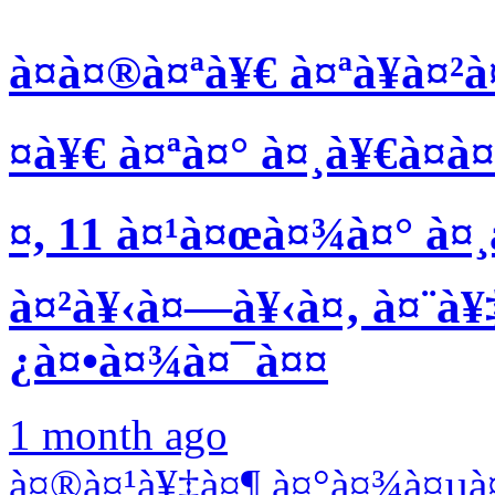
à¤à¤®à¤ªà¥€ à¤ªà¥à¤²à
¤à¥€ à¤ªà¤° à¤¸à¥€à¤à
¤, 11 à¤¹à¤œà¤¾à¤° à¤
à¤²à¥‹à¤—à¥‹à¤‚ à¤¨à¥
¿à¤•à¤¾à¤¯à¤¤
1 month ago
à¤®à¤¹à¥‡à¤¶ à¤°à¤¾à¤µà