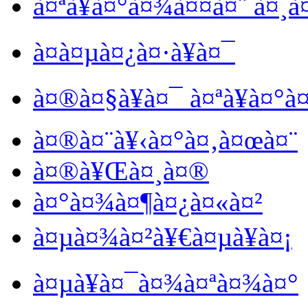
à¤ªà¥à¤°à¤¾à¤¤à¤¨ à¤¸
à¤­à¤µà¤¿à¤·à¥à¤¯
à¤®à¤§à¥à¤¯ à¤ªà¥à¤°à
à¤®à¤¨à¥‹à¤°à¤‚à¤œà¤¨
à¤®à¥Œà¤¸à¤®
à¤°à¤¾à¤¶à¤¿à¤«à¤²
à¤µà¤¾à¤²à¥€à¤µà¥à¤¡
à¤µà¥à¤¯à¤¾à¤ªà¤¾à¤°