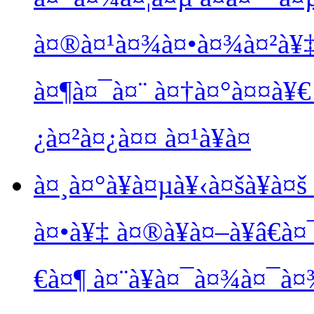
à¤®à¤¹à¤¾à¤•à¤¾à¤²à¥‡à
à¤¶à¤¯à¤¨ à¤†à¤°à¤¤à¥€
¿à¤²à¤¿à¤¤ à¤¹à¥à¤
à¤¸à¤°à¥à¤µà¥‹à¤šà¥à¤
à¤•à¥‡ à¤®à¥à¤–à¥â€à
€à¤¶ à¤¨à¥à¤¯à¤¾à¤¯à¤