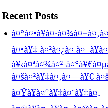
Recent Posts
à¤°à¤•à¥à¤·à¤¾à¤¬à¤‚à¤
à¤•à¥‡ à¤²à¤¿à¤ à¤–à¥à
à¥‹à¤ªà¤¾à¤²-à¤°à¥€à¤µ
à¤šà¤²à¥‡à¤‚à¤—à¥€ à¤š
à¤Ÿà¥à¤°à¥‡à¤¨à¥‡à¤‚