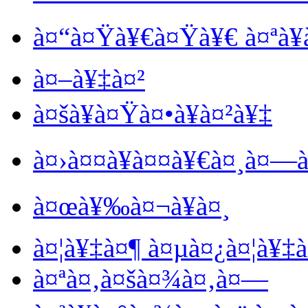
à¤“à¤Ÿà¥€à¤Ÿà¥€ à¤ªà¥
à¤–à¥‡à¤²
à¤šà¥à¤Ÿà¤•à¥à¤²à¥‡
à¤›à¤¤à¥à¤¤à¥€à¤¸à¤—à
à¤œà¥‰à¤¬à¥à¤¸
à¤¦à¥‡à¤¶ à¤µà¤¿à¤¦à¥‡
à¤ªà¤‚à¤šà¤¾à¤‚à¤—