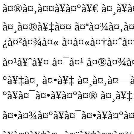
à¤®à¤‚à¤¤à¥à¤°à¥€ à¤¸à¥
à¤¸à¤®à¥‡à¤¤ à¤ªà¤¾à¤‚à¤
¿à¤²à¤¾à¤« à¤à¤«à¤†à¤ˆà¤†
à¤¹à¥ˆà¥¤ à¤¯à¤¹ à¤®à¤¾
°à¥‡à¤¸ à¤•à¥‡ à¤¸à¤‚à¤—
°à¥à¤¯à¤•à¥à¤°à¤® à¤¸à¥
à¤•à¤¾à¤°à¥à¤¯à¤•à¥à¤°