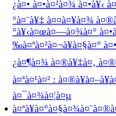
¿à¤• à¤•à¤²à¤¾ à¤•à¥‹ à¤
°à¤¨à¥‡ à¤¤à¤¥à¤¾ à¤®à
°à¥‹à¤œà¤—à¤¾à¤° à¤•à
‰à¤ªà¤²à¤¬à¥à¤§à¤° à¤
¿à¤¶à¤¾ à¤®à¥‡à¤‚ à¤®à
à¤ªà¤¹à¤² : à¤®à¥à¤–à¥
à¤¯à¤¾à¤¦à¤µ
à¤ªà¥à¤°à¤§à¤¾à¤¨à¤®à¤