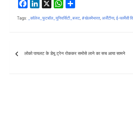
F
Li
X
W
S
a
n
h
h
Tags:
_कॉलेज_फुटबॉल_यूनिवर्सिटी_बजट
,
#खेलमेंभारत
,
अर्जेंटीना
,
ई-फार्मेसी व
ce
ke
at
ar
b
dI
s
e
o
n
A
Post
o
p
लोको पायलट के डेमू ट्रेन रोककर समोसे लाने का सच आया सामने
navigation
k
p