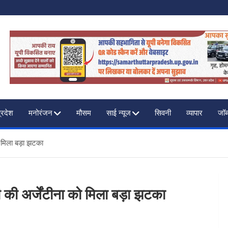
F INDIA
प्रदेश
मनोरंजन
मौसम
साई न्यूज
सिवनी
व्यापार
जॉब
ो मिला बड़ा झटका
 की अर्जेंटीना को मिला बड़ा झटका