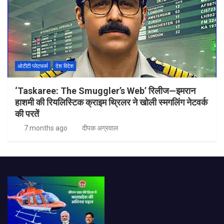
ओटीटी प्लेटफार्म
देश विदेश
‘Taskaree: The Smuggler’s Web’ रिलीज—इमरान
हाशमी की रियलिस्टिक क्राइम थ्रिलर ने खोली स्मगलिंग नेटवर्क
की परतें
7 months ago
दीपक अग्रवाल