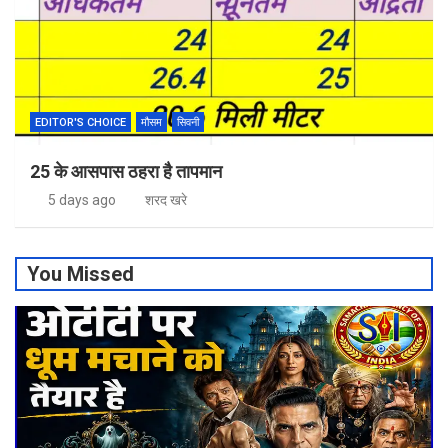
EDITOR'S CHOICE
मौसम
सिवनी
25 के आसपास ठहरा है तापमान
5 days ago
शरद खरे
You Missed