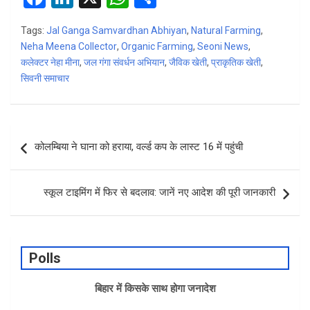
a
n
h
h
Tags:
Jal Ganga Samvardhan Abhiyan
,
Natural Farming
,
ce
ke
at
ar
Neha Meena Collector
,
Organic Farming
,
Seoni News
,
b
dI
s
e
कलेक्टर नेहा मीना
,
जल गंगा संवर्धन अभियान
,
जैविक खेती
,
प्राकृतिक खेती
,
सिवनी समाचार
o
n
A
o
p
k
p
Post
कोलम्बिया ने घाना को हराया, वर्ल्ड कप के लास्ट 16 में पहुंची
navigation
स्कूल टाइमिंग में फिर से बदलाव: जानें नए आदेश की पूरी जानकारी
Polls
बिहार में किसके साथ होगा जनादेश