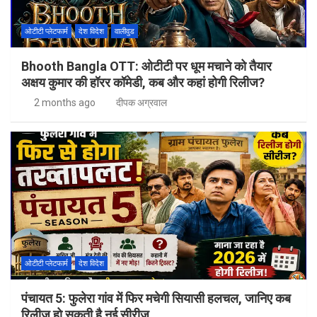
ओटीटी प्लेटफार्म
देश विदेश
वालीवुड
Bhooth Bangla OTT: ओटीटी पर धूम मचाने को तैयार
अक्षय कुमार की हॉरर कॉमेडी, कब और कहां होगी रिलीज?
2 months ago
दीपक अग्रवाल
ओटीटी प्लेटफार्म
देश विदेश
पंचायत 5: फुलेरा गांव में फिर मचेगी सियासी हलचल, जानिए कब
रिलीज हो सकती है नई सीरीज