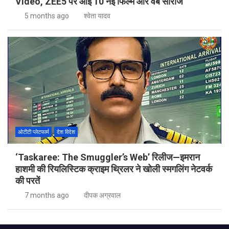
Video, ZEE5 पर आई 10 नई फिल्में और वेब सीरीज
5 months ago
श्वेता यादव
ओटीटी प्लेटफार्म
देश विदेश
‘Taskaree: The Smuggler’s Web’ रिलीज—इमरान
हाशमी की रियलिस्टिक क्राइम थ्रिलर ने खोली स्मगलिंग नेटवर्क
की परतें
7 months ago
दीपक अग्रवाल