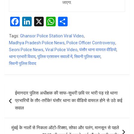
जाएगा.
F
Li
X
W
S
a
n
h
h
Tags:
Ghansor Police Station Viral Video
,
ce
ke
at
ar
Madhya Pradesh Police News
,
Police Officer Controversy
,
b
dI
s
e
Seoni Police News
,
Viral Police Video
,
घंसौर थाना वायरल वीडियो
,
थाना प्रभारी विवाद
o
n
,
पुलिस प्रशासन सवालों में
A
,
सिवनी पुलिस खबर
,
सिवनी पुलिस विवाद
o
p
k
p
Post
ईमानदार पुलिस अधीक्षक की साफ-सुथरी छवि पर भारी पड़ रहे थाना
navigation
प्रभारियों के तौर-तरीके! घंसौर थाना का वीडियो वायरल होने से उठे कई
सवाल
मुंबई के नालों से निकला ऑटो-रिक्शा, सोफा और पलंग, मानसून से पहले