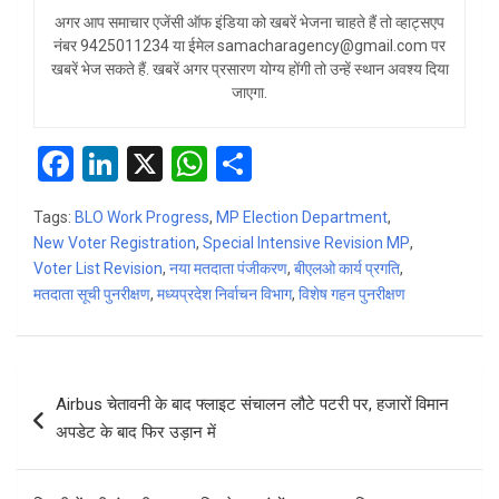
अगर आप समाचार एजेंसी ऑफ इंडिया को खबरें भेजना चाहते हैं तो व्हाट्सएप
नंबर 9425011234 या ईमेल samacharagency@gmail.com पर
खबरें भेज सकते हैं. खबरें अगर प्रसारण योग्य होंगी तो उन्हें स्थान अवश्य दिया
जाएगा.
F
Li
X
W
S
a
n
h
h
Tags:
BLO Work Progress
,
MP Election Department
,
ce
ke
at
ar
New Voter Registration
,
Special Intensive Revision MP
,
b
dI
s
e
Voter List Revision
,
नया मतदाता पंजीकरण
,
बीएलओ कार्य प्रगति
,
मतदाता सूची पुनरीक्षण
o
n
,
मध्यप्रदेश निर्वाचन विभाग
A
,
विशेष गहन पुनरीक्षण
o
p
k
p
Post
Airbus चेतावनी के बाद फ्लाइट संचालन लौटे पटरी पर, हजारों विमान
navigation
अपडेट के बाद फिर उड़ान में