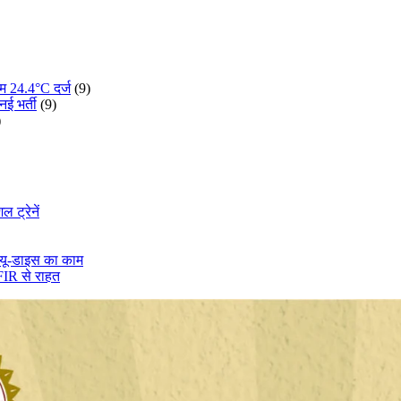
म 24.4°C दर्ज
(9)
ई भर्ती
(9)
)
 ट्रेनें
ा यू-डाइस का काम
 FIR से राहत