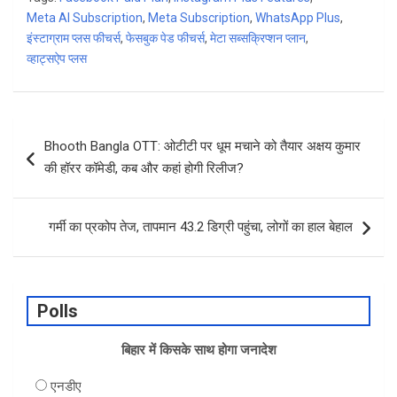
ce
ke
at
ar
Meta AI Subscription
,
Meta Subscription
,
WhatsApp Plus
,
b
dI
s
e
इंस्टाग्राम प्लस फीचर्स
,
फेसबुक पेड फीचर्स
,
मेटा सब्सक्रिप्शन प्लान
,
व्हाट्सऐप प्लस
o
n
A
o
p
k
p
Post
Bhooth Bangla OTT: ओटीटी पर धूम मचाने को तैयार अक्षय कुमार
navigation
की हॉरर कॉमेडी, कब और कहां होगी रिलीज?
गर्मी का प्रकोप तेज, तापमान 43.2 डिग्री पहुंचा, लोगों का हाल बेहाल
Polls
बिहार में किसके साथ होगा जनादेश
एनडीए