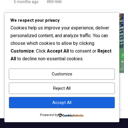
5 months ago
श्वेता यादव
We respect your privacy
Cookies help us improve your experience, deliver
personalized content, and analyze traffic. You can
choose which cookies to allow by clicking
Customize
. Click
Accept All
to consent or
Reject
All
to decline non-essential cookies.
ओटीटी प्लेटफार्म
देश विदेश
Customize
‘Taskaree: The Smuggler’s Web’ रिलीज—इमरान
हाशमी की रियलिस्टिक क्राइम थ्रिलर ने खोली स्मगलिंग नेटवर्क
Reject All
की परतें
7 months ago
दीपक अग्रवाल
Accept All
Powered by