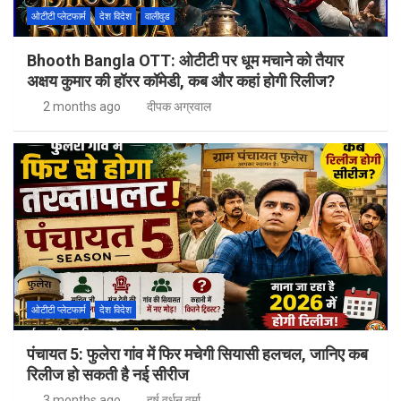
ओटीटी प्लेटफार्म
देश विदेश
वालीवुड
Bhooth Bangla OTT: ओटीटी पर धूम मचाने को तैयार
अक्षय कुमार की हॉरर कॉमेडी, कब और कहां होगी रिलीज?
2 months ago
दीपक अग्रवाल
ओटीटी प्लेटफार्म
देश विदेश
पंचायत 5: फुलेरा गांव में फिर मचेगी सियासी हलचल, जानिए कब
रिलीज हो सकती है नई सीरीज
3 months ago
हर्ष वर्धन वर्मा