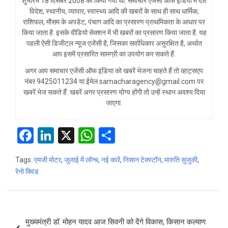
शुभारंभ 18 दिसंबर 2008 को किया गया था. समाचार एजेंसी ऑफ इंडिया में देश
विदेश, स्थानीय, व्यापार, स्वास्थ्य आदि की खबरों के साथ ही साथ धार्मिक,
राशिफल, मौसम के अपडेट, पंचाग आदि का प्रसारण प्राथमिकता के आधार पर
किया जाता है. इसके वीडियो सेक्शन में भी खबरों का प्रसारण किया जाता है. यह
पहली ऐसी डिजीटल न्यूज एजेंसी है, जिसका सर्वाधिकार असुरक्षित है, अर्थात
आप इसमें प्रसारित सामग्री का उपयोग कर सकते हैं.
अगर आप समाचार एजेंसी ऑफ इंडिया को खबरें भेजना चाहते हैं तो व्हाट्सएप
नंबर 9425011234 या ईमेल samacharagency@gmail.com पर
खबरें भेज सकते हैं. खबरें अगर प्रसारण योग्य होंगी तो उन्हें स्थान अवश्य दिया
जाएगा.
F
Li
X
W
S
a
n
h
h
Tags:
एमजी मोटर
,
जुलाई में लॉन्च
,
नई कारें
,
निसान टेक्स्टॉन
,
मारुति सुजुकी
,
ce
ke
at
ar
रेनो क्विड
b
dI
s
e
o
n
A
Post
o
p
मुख्यमंत्री डॉ. मोहन यादव आज सिवनी को देंगे विकास, किसान कल्याण