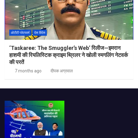
ओटीटी प्लेटफार्म
देश विदेश
‘Taskaree: The Smuggler’s Web’ रिलीज—इमरान
हाशमी की रियलिस्टिक क्राइम थ्रिलर ने खोली स्मगलिंग नेटवर्क
की परतें
7 months ago
दीपक अग्रवाल