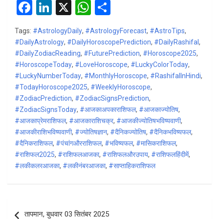
F
Li
X
W
S
a
n
h
h
Tags:
#AstrologyDaily
,
#AstrologyForecast
,
#AstroTips
,
ce
ke
at
ar
#DailyAstrology
,
#DailyHoroscopePrediction
,
#DailyRashifal
,
b
dI
s
e
#DailyZodiacReading
,
#FuturePrediction
,
#Horoscope2025
,
#HoroscopeToday
o
n
,
#LoveHoroscope
A
,
#LuckyColorToday
,
#LuckyNumberToday
,
#MonthlyHoroscope
,
#RashifalInHindi
,
o
p
#TodayHoroscope2025
,
#WeeklyHoroscope
,
k
p
#ZodiacPrediction
,
#ZodiacSignsPrediction
,
#ZodiacSignsToday
,
#आजकाअपकाराशिफल
,
#आजकाज्योतिष
,
#आजकाप्रेमराशिफल
,
#आजकाराशिचक्र
,
#आजकीज्योतिषभविष्यवाणी
,
#आजकीराशिभविष्यवाणी
,
#ज्योतिषज्ञान
,
#दैनिकज्योतिष
,
#दैनिकभविष्यफल
,
#दैनिकराशिफल
,
#पंचांगऔरराशिफल
,
#भविष्यफल
,
#मासिकराशिफल
,
#राशिफल2025
,
#राशिफलआजका
,
#राशिफलऔरउपाय
,
#राशिफलहिंदीमें
,
#लकीकलरआजका
,
#लकीनंबरआजका
,
#साप्ताहिकराशिफल
Post
तापमान, बुधवार 03 सितंबर 2025