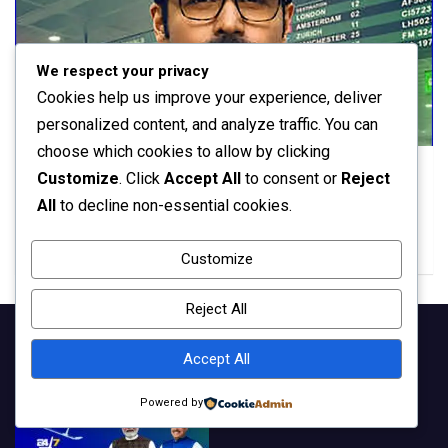
We respect your privacy
Cookies help us improve your experience, deliver
personalized content, and analyze traffic. You can
ओटीटी प्लेटफार्म
देश विदेश
choose which cookies to allow by clicking
‘Taskaree: The Smuggler’s Web’ रिलीज—इमरान
Customize
. Click
Accept All
to consent or
Reject
हाशमी की रियलिस्टिक क्राइम थ्रिलर ने खोली स्मगलिंग नेटवर्क
All
to decline non-essential cookies.
की परतें
7 months ago
दीपक अग्रवाल
Customize
Reject All
Accept All
Powered by