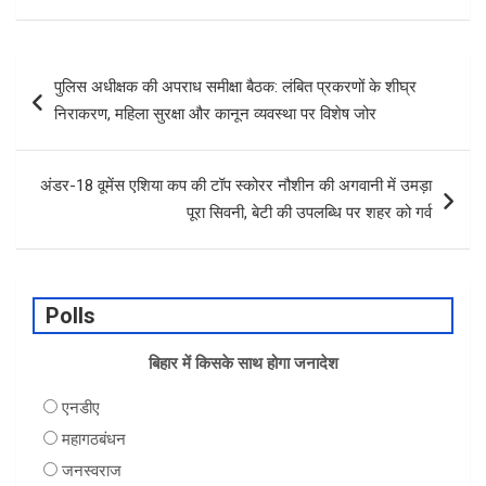
b
dI
s
e
o
n
A
Post
पुलिस अधीक्षक की अपराध समीक्षा बैठक: लंबित प्रकरणों के शीघ्र
o
p
navigation
निराकरण, महिला सुरक्षा और कानून व्यवस्था पर विशेष जोर
k
p
अंडर-18 वूमेंस एशिया कप की टॉप स्कोरर नौशीन की अगवानी में उमड़ा
पूरा सिवनी, बेटी की उपलब्धि पर शहर को गर्व
Polls
बिहार में किसके साथ होगा जनादेश
एनडीए
महागठबंधन
जनस्वराज