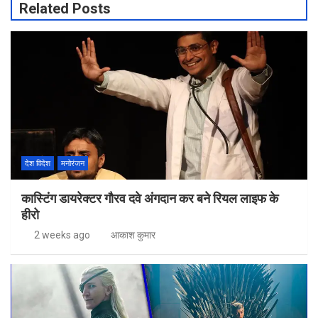
Related Posts
देश विदेश
मनोरंजन
कास्टिंग डायरेक्टर गौरव दवे अंगदान कर बने रियल लाइफ के
हीरो
2 weeks ago
आकाश कुमार