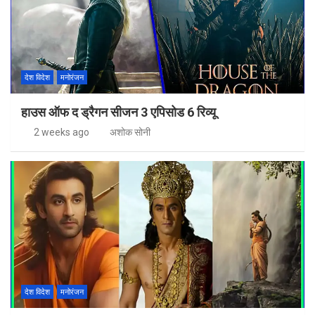
देश विदेश
मनोरंजन
हाउस ऑफ द ड्रैगन सीजन 3 एपिसोड 6 रिव्यू
2 weeks ago
अशोक सोनी
देश विदेश
मनोरंजन