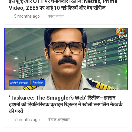
इस शुक्रवार OTT पर धमाकेदार रिलीज: Netflix, Prime
Video, ZEE5 पर आई 10 नई फिल्में और वेब सीरीज
5 months ago
श्वेता यादव
ओटीटी प्लेटफार्म
देश विदेश
‘Taskaree: The Smuggler’s Web’ रिलीज—इमरान
हाशमी की रियलिस्टिक क्राइम थ्रिलर ने खोली स्मगलिंग नेटवर्क
की परतें
7 months ago
दीपक अग्रवाल