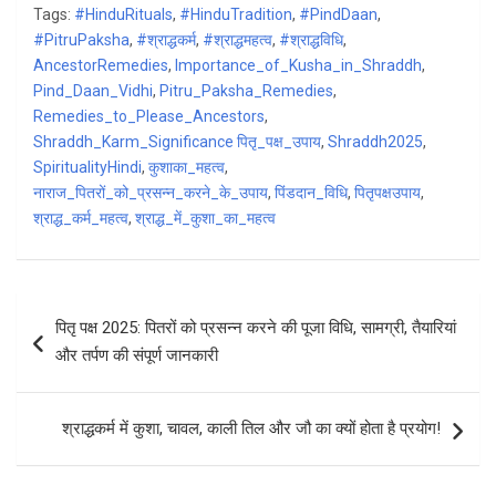
Tags:
#HinduRituals
,
#HinduTradition
,
#PindDaan
,
ce
ke
at
ar
#PitruPaksha
,
#श्राद्धकर्म
,
#श्राद्धमहत्व
,
#श्राद्धविधि
,
b
dI
s
e
AncestorRemedies
,
Importance_of_Kusha_in_Shraddh
,
Pind_Daan_Vidhi
o
n
,
Pitru_Paksha_Remedies
A
,
Remedies_to_Please_Ancestors
,
o
p
Shraddh_Karm_Significance पितृ_पक्ष_उपाय
,
Shraddh2025
,
k
p
SpiritualityHindi
,
कुशाका_महत्व
,
नाराज_पितरों_को_प्रसन्न_करने_के_उपाय
,
पिंडदान_विधि
,
पितृपक्षउपाय
,
श्राद्ध_कर्म_महत्व
,
श्राद्ध_में_कुशा_का_महत्व
Post
पितृ पक्ष 2025: पितरों को प्रसन्न करने की पूजा विधि, सामग्री, तैयारियां
navigation
और तर्पण की संपूर्ण जानकारी
श्राद्धकर्म में कुशा, चावल, काली तिल और जौ का क्यों होता है प्रयोग!