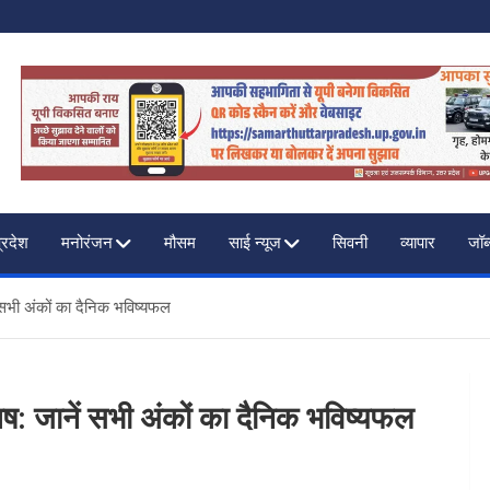
F INDIA
प्रदेश
मनोरंजन
मौसम
साई न्यूज
सिवनी
व्यापार
जॉब
सभी अंकों का दैनिक भविष्यफल
: जानें सभी अंकों का दैनिक भविष्यफल