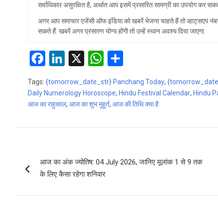
सर्वाधिकार असुरक्षित है, अर्थात आप इसमें प्रसारित सामग्री का उपयोग कर सकते 
अगर आप समाचार एजेंसी ऑफ इंडिया को खबरें भेजना चाहते हैं तो व्हा
सकते हैं. खबरें अगर प्रसारण योग्य होंगी तो उन्हें स्थान अवश्य दिया जाएगा.
F
Li
X
W
S
a
n
h
h
Tags:
{tomorrow_date_str} Panchang Today
,
{tomorrow_date_str
ce
ke
at
ar
Daily Numerology Horoscope
,
Hindu Festival Calendar
,
Hindu P
b
dI
s
e
आज का राहुकाल
,
आज का शुभ मुहूर्त
,
आज की तिथि क्या है
o
n
A
o
p
Post
k
p
आज का अंक ज्योतिष: 04 July 2026, जानिए मूलांक 1 से 9 तक
navigation
के लिए कैसा रहेगा शनिवार