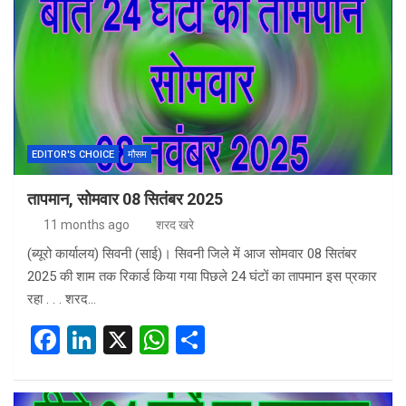
b
dI
s
e
o
n
A
o
p
k
p
EDITOR'S CHOICE
मौसम
तापमान, सोमवार 08 सितंबर 2025
11 months ago
शरद खरे
(ब्यूरो कार्यालय) सिवनी (साई)। सिवनी जिले में आज सोमवार 08 सितंबर
2025 की शाम तक रिकार्ड किया गया पिछले 24 घंटों का तापमान इस प्रकार
रहा . . . शरद…
F
Li
X
W
S
a
n
h
h
ce
ke
at
ar