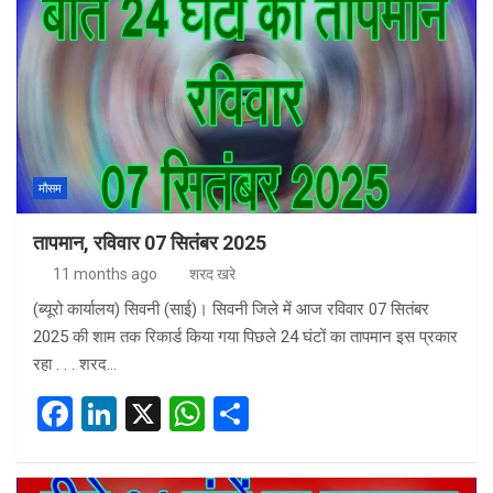
b
dI
s
e
o
n
A
o
p
k
p
मौसम
तापमान, रविवार 07 सितंबर 2025
11 months ago
शरद खरे
(ब्यूरो कार्यालय) सिवनी (साई)। सिवनी जिले में आज रविवार 07 सितंबर
2025 की शाम तक रिकार्ड किया गया पिछले 24 घंटों का तापमान इस प्रकार
रहा . . . शरद…
F
Li
X
W
S
a
n
h
h
ce
ke
at
ar