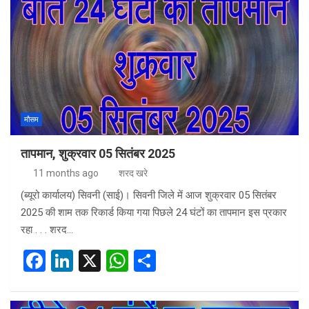
b
dI
s
e
o
n
A
o
p
k
p
मौसम
तापमान, शुक्रवार 05 सितंबर 2025
11 months ago
शरद खरे
(ब्यूरो कार्यालय) सिवनी (साई)। सिवनी जिले में आज शुक्रवार 05 सितंबर
2025 की शाम तक रिकार्ड किया गया पिछले 24 घंटों का तापमान इस प्रकार
रहा . . . शरद…
F
Li
X
W
S
a
n
h
h
ce
ke
at
ar