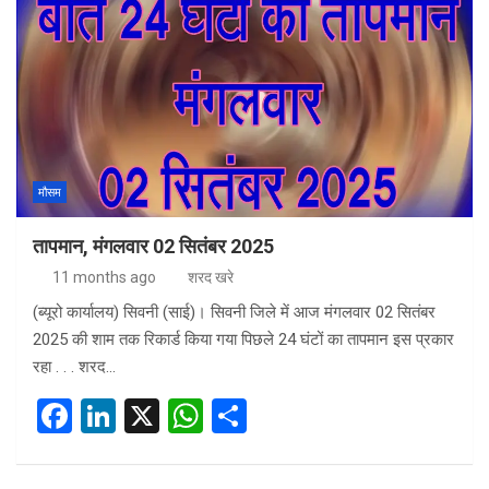
b
dI
s
e
o
n
A
o
p
k
p
मौसम
तापमान, मंगलवार 02 सितंबर 2025
11 months ago
शरद खरे
(ब्यूरो कार्यालय) सिवनी (साई)। सिवनी जिले में आज मंगलवार 02 सितंबर
2025 की शाम तक रिकार्ड किया गया पिछले 24 घंटों का तापमान इस प्रकार
रहा . . . शरद…
F
Li
X
W
S
a
n
h
h
ce
ke
at
ar