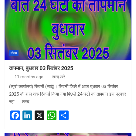
b
dI
s
e
o
n
A
o
p
k
p
मौसम
तापमान, बुधवार 03 सितंबर 2025
11 months ago
शरद खरे
(ब्यूरो कार्यालय) सिवनी (साई)। सिवनी जिले में आज बुधवार 03 सितंबर
2025 की शाम तक रिकार्ड किया गया पिछले 24 घंटों का तापमान इस प्रकार
रहा . . . शरद…
F
Li
X
W
S
a
n
h
h
ce
ke
at
ar