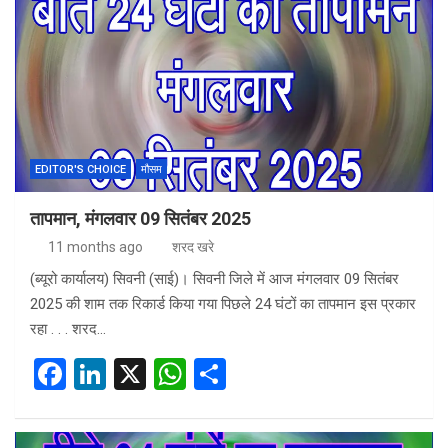
b
dI
s
e
o
n
A
o
p
k
p
EDITOR'S CHOICE
मौसम
तापमान, मंगलवार 09 सितंबर 2025
11 months ago
शरद खरे
(ब्यूरो कार्यालय) सिवनी (साई)। सिवनी जिले में आज मंगलवार 09 सितंबर
2025 की शाम तक रिकार्ड किया गया पिछले 24 घंटों का तापमान इस प्रकार
रहा . . . शरद…
F
Li
X
W
S
a
n
h
h
ce
ke
at
ar