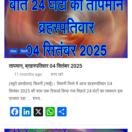
b
dI
s
e
o
n
A
o
p
k
p
मौसम
सिवनी
तापमान, ब्रहस्पतिवार 04 सितंबर 2025
11 months ago
शरद खरे
(ब्यूरो कार्यालय) सिवनी (साई)। सिवनी जिले में आज ब्रहस्पतिवार 04
सितंबर 2025 की शाम तक रिकार्ड किया गया पिछले 24 घंटों का तापमान इस
प्रकार रहा . . . शरद…
F
Li
X
W
S
a
n
h
h
ce
ke
at
ar