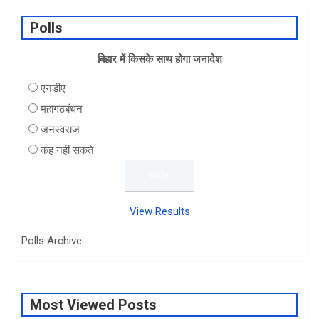
b
dI
s
e
Polls
o
n
A
o
बिहार में किसके साथ होगा जनादेश
p
k
p
एनडीए
महागठबंधन
जनस्वराज
कह नहीं सकते
View Results
Polls Archive
Most Viewed Posts