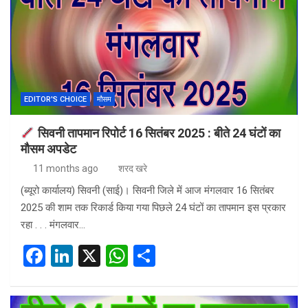
EDITOR'S CHOICE
मौसम
सिवनी तापमान रिपोर्ट 16 सितंबर 2025 : बीते 24 घंटों का
मौसम अपडेट
11 months ago
शरद खरे
(ब्यूरो कार्यालय) सिवनी (साई)। सिवनी जिले में आज मंगलवार 16 सितंबर
2025 की शाम तक रिकार्ड किया गया पिछले 24 घंटों का तापमान इस प्रकार
रहा . . . मंगलवार…
F
Li
X
W
S
a
n
h
h
ce
ke
at
ar