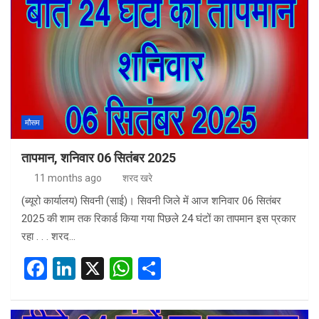
b
dI
s
e
o
n
A
o
p
k
p
मौसम
तापमान, शनिवार 06 सितंबर 2025
11 months ago
शरद खरे
(ब्यूरो कार्यालय) सिवनी (साई)। सिवनी जिले में आज शनिवार 06 सितंबर
2025 की शाम तक रिकार्ड किया गया पिछले 24 घंटों का तापमान इस प्रकार
रहा . . . शरद…
F
Li
X
W
S
a
n
h
h
ce
ke
at
ar