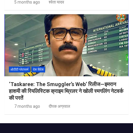
5 months ago
श्वेता यादव
ओटीटी प्लेटफार्म
देश विदेश
‘Taskaree: The Smuggler’s Web’ रिलीज—इमरान
हाशमी की रियलिस्टिक क्राइम थ्रिलर ने खोली स्मगलिंग नेटवर्क
की परतें
7 months ago
दीपक अग्रवाल