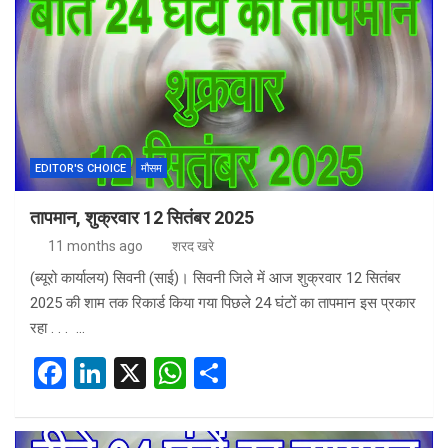
b
dI
s
e
o
n
A
o
p
k
p
EDITOR'S CHOICE
मौसम
तापमान, शुक्रवार 12 सितंबर 2025
11 months ago
शरद खरे
(ब्यूरो कार्यालय) सिवनी (साई)। सिवनी जिले में आज शुक्रवार 12 सितंबर
2025 की शाम तक रिकार्ड किया गया पिछले 24 घंटों का तापमान इस प्रकार
रहा . . . …
F
Li
X
W
S
a
n
h
h
ce
ke
at
ar