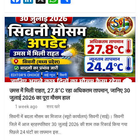
a
n
h
h
ce
ke
at
ar
b
dI
s
e
o
n
A
o
p
k
p
EDITOR'S CHOICE
साई न्यूज
सिवनी
उमस में मिली राहत, 27.8°C रहा अधिकतम तापमान, जानिए 30
जुलाई 2026 का पूरा मौसम हाल
1 week ago
शरद खरे
सिवनी में बदला मौसम का मिजाज (ब्यूरो कार्यालय) सिवनी (साई)। सिवनी
जिले में आज ब्रहस्पतिवार 30 जुलाई 2026 की शाम तक रिकार्ड किया गया
पिछले 24 घंटों का तापमान इस…