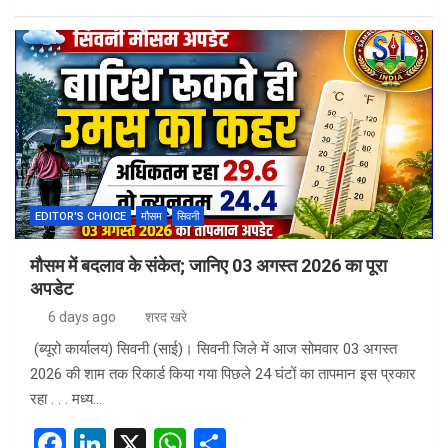
a
n
h
h
ce
ke
at
ar
b
dI
s
e
o
n
A
o
p
k
p
EDITOR'S CHOICE
मौसम
सिवनी
मौसम में बदलाव के संकेत; जानिए 03 अगस्त 2026 का पूरा
अपडेट
6 days ago
शरद खरे
(ब्यूरो कार्यालय) सिवनी (साई)। सिवनी जिले में आज सोमवार 03 अगस्त
2026 की शाम तक रिकार्ड किया गया पिछले 24 घंटों का तापमान इस प्रकार
रहा . . . मध्य…
F
Li
X
W
S