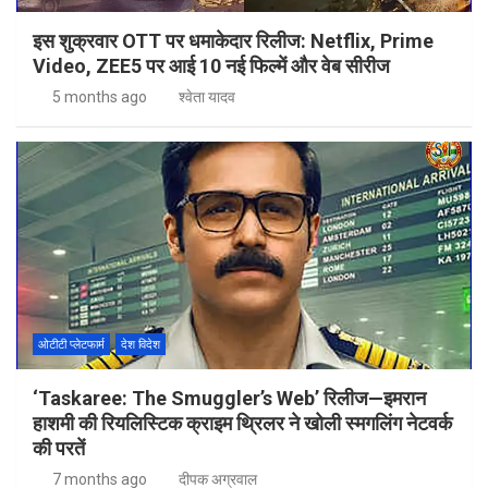
इस शुक्रवार OTT पर धमाकेदार रिलीज: Netflix, Prime
Video, ZEE5 पर आई 10 नई फिल्में और वेब सीरीज
5 months ago
श्वेता यादव
ओटीटी प्लेटफार्म
देश विदेश
‘Taskaree: The Smuggler’s Web’ रिलीज—इमरान
हाशमी की रियलिस्टिक क्राइम थ्रिलर ने खोली स्मगलिंग नेटवर्क
की परतें
7 months ago
दीपक अग्रवाल