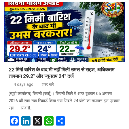
ce
ke
at
ar
b
dI
s
e
o
n
A
o
p
k
p
EDITOR'S CHOICE
मौसम
सिवनी
22 मिमी बारिश के बाद भी नहीं मिली उमस से राहत, अधिकतम
तापमान 29.2° और न्यूनतम 24° दर्ज
4 days ago
शरद खरे
(ब्यूरो कार्यालय) सिवनी (साई)। सिवनी जिले में आज बुधवार 05 अगस्त
2026 की शाम तक रिकार्ड किया गया पिछले 24 घंटों का तापमान इस प्रकार
रहा . . . सिवनी…
F
Li
X
W
S