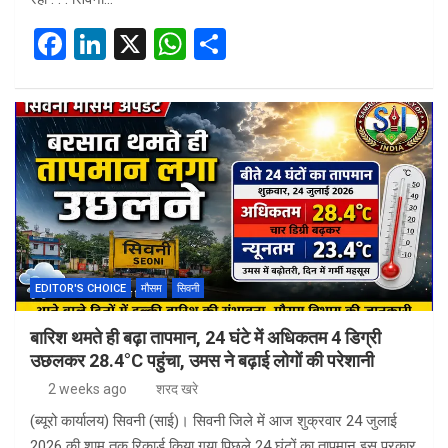
F
Li
X
W
S
a
n
h
h
ce
ke
at
ar
b
dI
s
e
o
n
A
o
p
k
p
EDITOR'S CHOICE
मौसम
सिवनी
बारिश थमते ही बढ़ा तापमान, 24 घंटे में अधिकतम 4 डिग्री
उछलकर 28.4°C पहुंचा, उमस ने बढ़ाई लोगों की परेशानी
2 weeks ago
शरद खरे
(ब्यूरो कार्यालय) सिवनी (साई)। सिवनी जिले में आज शुक्रवार 24 जुलाई
2026 की शाम तक रिकार्ड किया गया पिछले 24 घंटों का तापमान इस प्रकार