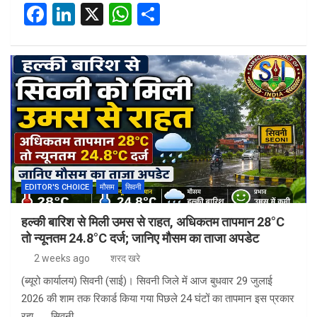
F
Li
X
W
S
a
n
h
h
ce
ke
at
ar
b
dI
s
e
o
n
A
o
p
k
p
EDITOR'S CHOICE
मौसम
सिवनी
हल्की बारिश से मिली उमस से राहत, अधिकतम तापमान 28°C
तो न्यूनतम 24.8°C दर्ज; जानिए मौसम का ताजा अपडेट
2 weeks ago
शरद खरे
(ब्यूरो कार्यालय) सिवनी (साई)। सिवनी जिले में आज बुधवार 29 जुलाई
2026 की शाम तक रिकार्ड किया गया पिछले 24 घंटों का तापमान इस प्रकार
रहा . . . सिवनी…