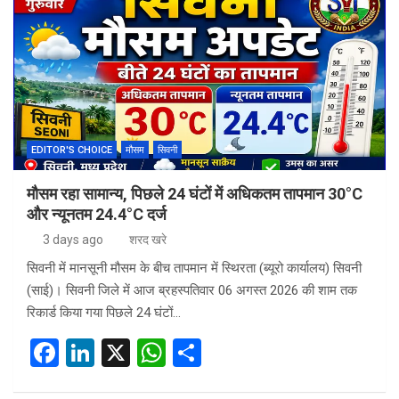
b
dI
s
e
o
n
A
o
p
k
p
EDITOR'S CHOICE
मौसम
सिवनी
मौसम रहा सामान्य, पिछले 24 घंटों में अधिकतम तापमान 30°C
और न्यूनतम 24.4°C दर्ज
3 days ago
शरद खरे
सिवनी में मानसूनी मौसम के बीच तापमान में स्थिरता (ब्यूरो कार्यालय) सिवनी
(साई)। सिवनी जिले में आज ब्रहस्पतिवार 06 अगस्त 2026 की शाम तक
रिकार्ड किया गया पिछले 24 घंटों…
F
Li
X
W
S
a
n
h
h