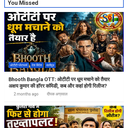
You Missed
ओटीटी प्लेटफार्म
देश विदेश
वालीवुड
Bhooth Bangla OTT: ओटीटी पर धूम मचाने को तैयार
अक्षय कुमार की हॉरर कॉमेडी, कब और कहां होगी रिलीज?
2 months ago
दीपक अग्रवाल