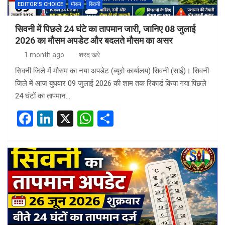
EDITOR'S CHOICE
मौसम
सिवनी
सिवनी में पिछले 24 घंटे का तापमान जारी, जानिए 08 जुलाई
2026 का मौसम अपडेट और बदलते मौसम का असर
1 month ago
शरद खरे
सिवनी जिले में मौसम का नया अपडेट (ब्यूरो कार्यालय) सिवनी (साई)। सिवनी
जिले में आज बुधवार 09 जुलाई 2026 की शाम तक रिकार्ड किया गया पिछले
24 घंटों का तापमान…
F
Li
X
W
S
a
n
h
h
ce
ke
at
ar
b
dI
s
e
o
n
A
o
p
k
p