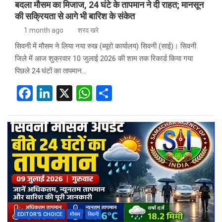
बदला मौसम का मिजाज, 24 घंटे के तापमान ने दी राहत; मानसून
की सक्रियता से आगे भी बारिश के संकेत
1 month ago
शरद खरे
सिवनी में मौसम ने लिया नया रुख (ब्यूरो कार्यालय) सिवनी (साई)। सिवनी
जिले में आज शुक्रवार 10 जुलाई 2026 की शाम तक रिकार्ड किया गया
पिछले 24 घंटों का तापमान…
F
Li
X
W
S
a
n
h
h
ce
ke
at
ar
b
dI
s
e
o
n
A
o
p
k
p
EDITOR'S CHOICE
मौसम
सिवनी