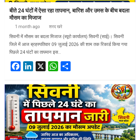
बीते 24 घंटों में ऐसा रहा तापमान, बारिश और उमस के बीच बदला
मौसम का मिजाज
1 month ago
शरद खरे
सिवनी में मौसम का बदला मिजाज (ब्यूरो कार्यालय) सिवनी (साई)। सिवनी
जिले में आज ब्रहस्पतिवार 09 जुलाई 2026 की शाम तक रिकार्ड किया गया
पिछले 24 घंटों का तापमान इस…
F
Li
X
W
S
a
n
h
h
ce
ke
at
ar
b
dI
s
e
o
n
A
o
p
k
p