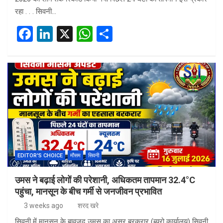
रहा . . . सिवनी…
F
Li
X
W
S
a
n
h
h
ce
ke
at
ar
b
dI
s
e
o
n
A
o
p
k
p
EDITOR'S CHOICE
मौसम
सिवनी
उमस ने बढ़ाई लोगों की परेशानी, अधिकतम तापमान 32.4°C
पहुंचा, मानसून के बीच गर्मी से जनजीवन प्रभावित
3 weeks ago
शरद खरे
सिवनी में मानसून के बावजूद उमस का असर बरकरार (ब्यूरो कार्यालय) सिवनी