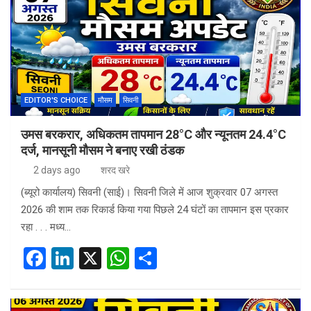
EDITOR'S CHOICE
मौसम
सिवनी
उमस बरकरार, अधिकतम तापमान 28°C और न्यूनतम 24.4°C
दर्ज, मानसूनी मौसम ने बनाए रखी ठंडक
2 days ago
शरद खरे
(ब्यूरो कार्यालय) सिवनी (साई)। सिवनी जिले में आज शुक्रवार 07 अगस्त
2026 की शाम तक रिकार्ड किया गया पिछले 24 घंटों का तापमान इस प्रकार
रहा . . . मध्य…
F
Li
X
W
S
a
n
h
h
ce
ke
at
ar