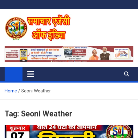
Skip
to
content
SAMACHAR AGENCY OF INDIA
My WordPress Blog
Home
Seoni Weather
Tag:
Seoni Weather