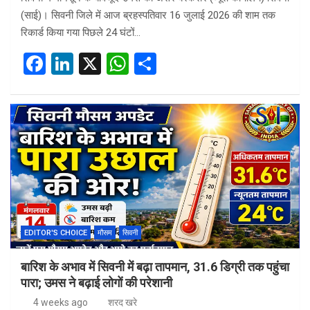
(साई)। सिवनी जिले में आज ब्रहस्पतिवार 16 जुलाई 2026 की शाम तक
रिकार्ड किया गया पिछले 24 घंटों…
F
Li
X
W
S
a
n
h
h
ce
ke
at
ar
b
dI
s
e
o
n
A
o
p
k
p
EDITOR'S CHOICE
मौसम
सिवनी
बारिश के अभाव में सिवनी में बढ़ा तापमान, 31.6 डिग्री तक पहुंचा
पारा; उमस ने बढ़ाई लोगों की परेशानी
4 weeks ago
शरद खरे