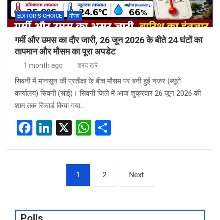
EDITOR'S CHOICE
मौसम
गर्मी और उमस का दौर जारी, 26 जून 2026 के बीते 24 घंटों का
तापमान और मौसम का पूरा अपडेट
1 month ago
शरद खरे
सिवनी में मानसून की प्रतीक्षा के बीच मौसम पर बनी हुई नजर (ब्यूरो
कार्यालय) सिवनी (साई)। सिवनी जिले में आज शुक्रवार 26 जून 2026 की
शाम तक रिकार्ड किया गया…
F
Li
X
W
S
a
n
h
h
ce
ke
at
ar
Posts
b
dI
s
e
1
2
Next
pagination
o
n
A
o
p
Polls