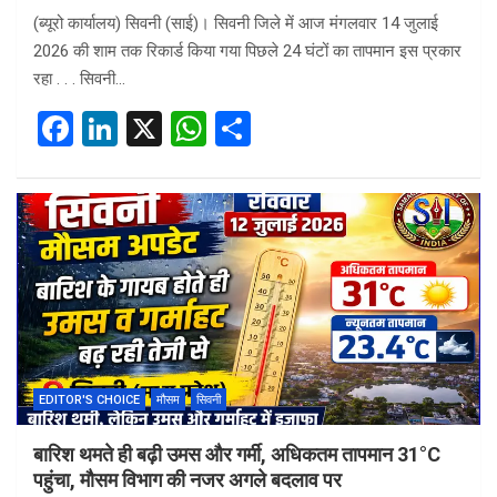
(ब्यूरो कार्यालय) सिवनी (साई)। सिवनी जिले में आज मंगलवार 14 जुलाई
2026 की शाम तक रिकार्ड किया गया पिछले 24 घंटों का तापमान इस प्रकार
रहा . . . सिवनी…
F
Li
X
W
S
a
n
h
h
ce
ke
at
ar
b
dI
s
e
o
n
A
o
p
k
p
EDITOR'S CHOICE
मौसम
सिवनी
बारिश थमते ही बढ़ी उमस और गर्मी, अधिकतम तापमान 31°C
पहुंचा, मौसम विभाग की नजर अगले बदलाव पर