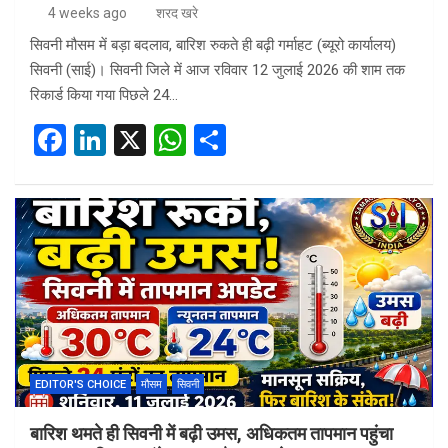
4 weeks ago
शरद खरे
सिवनी मौसम में बड़ा बदलाव, बारिश रुकते ही बढ़ी गर्माहट (ब्यूरो कार्यालय)
सिवनी (साई)। सिवनी जिले में आज रविवार 12 जुलाई 2026 की शाम तक
रिकार्ड किया गया पिछले 24…
F
Li
X
W
S
a
n
h
h
ce
ke
at
ar
b
dI
s
e
o
n
A
o
p
k
p
EDITOR'S CHOICE
मौसम
सिवनी
बारिश थमते ही सिवनी में बढ़ी उमस, अधिकतम तापमान पहुंचा