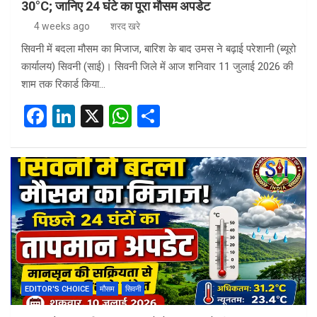
30°C; जानिए 24 घंटे का पूरा मौसम अपडेट
4 weeks ago
शरद खरे
सिवनी में बदला मौसम का मिजाज, बारिश के बाद उमस ने बढ़ाई परेशानी (ब्यूरो
कार्यालय) सिवनी (साई)। सिवनी जिले में आज शनिवार 11 जुलाई 2026 की
शाम तक रिकार्ड किया…
F
Li
X
W
S
a
n
h
h
ce
ke
at
ar
b
dI
s
e
o
n
A
o
p
k
p
EDITOR'S CHOICE
मौसम
सिवनी