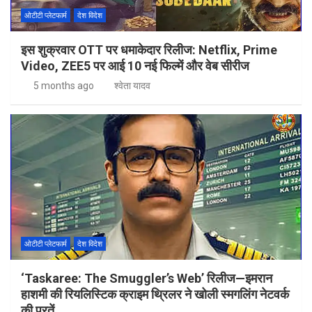
ओटीटी प्लेटफार्म
देश विदेश
इस शुक्रवार OTT पर धमाकेदार रिलीज: Netflix, Prime
Video, ZEE5 पर आई 10 नई फिल्में और वेब सीरीज
5 months ago
श्वेता यादव
ओटीटी प्लेटफार्म
देश विदेश
‘Taskaree: The Smuggler’s Web’ रिलीज—इमरान
हाशमी की रियलिस्टिक क्राइम थ्रिलर ने खोली स्मगलिंग नेटवर्क
की परतें