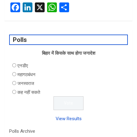
F
Li
X
W
S
a
n
h
h
ce
ke
at
ar
b
dI
s
e
Polls
o
n
A
o
बिहार में किसके साथ होगा जनादेश
p
k
p
एनडीए
महागठबंधन
जनस्वराज
कह नहीं सकते
View Results
Polls Archive