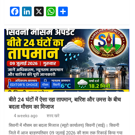
F
Li
X
W
S
a
n
h
h
ce
ke
at
ar
b
dI
s
e
o
n
A
o
p
k
p
EDITOR'S CHOICE
मौसम
सिवनी
बीते 24 घंटों में ऐसा रहा तापमान, बारिश और उमस के बीच
बदला मौसम का मिजाज
4 weeks ago
शरद खरे
सिवनी में मौसम का बदला मिजाज (ब्यूरो कार्यालय) सिवनी (साई)। सिवनी
जिले में आज ब्रहस्पतिवार 09 जुलाई 2026 की शाम तक रिकार्ड किया गया