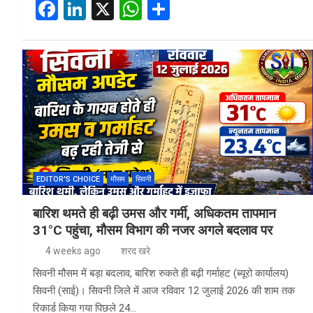
F
Li
X
W
S
a
n
h
h
ce
ke
at
ar
b
dI
s
e
o
n
A
o
p
k
p
EDITOR'S CHOICE
मौसम
सिवनी
बारिश थमते ही बढ़ी उमस और गर्मी, अधिकतम तापमान
31°C पहुंचा, मौसम विभाग की नजर अगले बदलाव पर
4 weeks ago
शरद खरे
सिवनी मौसम में बड़ा बदलाव, बारिश रुकते ही बढ़ी गर्माहट (ब्यूरो कार्यालय)
सिवनी (साई)। सिवनी जिले में आज रविवार 12 जुलाई 2026 की शाम तक
रिकार्ड किया गया पिछले 24…