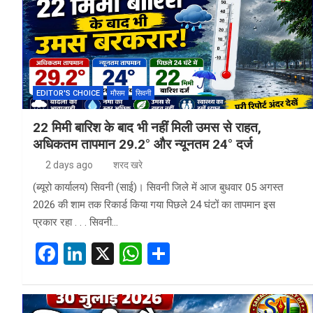
EDITOR'S CHOICE
मौसम
सिवनी
22 मिमी बारिश के बाद भी नहीं मिली उमस से राहत,
अधिकतम तापमान 29.2° और न्यूनतम 24° दर्ज
2 days ago
शरद खरे
(ब्यूरो कार्यालय) सिवनी (साई)। सिवनी जिले में आज बुधवार 05 अगस्त
2026 की शाम तक रिकार्ड किया गया पिछले 24 घंटों का तापमान इस
प्रकार रहा . . . सिवनी…
F
Li
X
W
S
a
n
h
h
ce
ke
at
ar