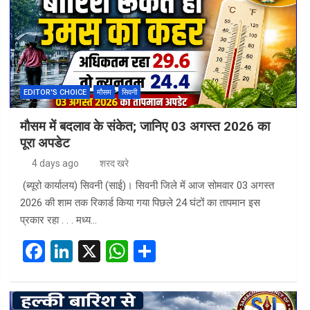
EDITOR'S CHOICE
मौसम
सिवनी
मौसम में बदलाव के संकेत; जानिए 03 अगस्त 2026 का
पूरा अपडेट
4 days ago
शरद खरे
(ब्यूरो कार्यालय) सिवनी (साई)। सिवनी जिले में आज सोमवार 03 अगस्त
2026 की शाम तक रिकार्ड किया गया पिछले 24 घंटों का तापमान इस
प्रकार रहा . . . मध्य…
F
Li
X
W
S
a
n
h
h
ce
ke
at
ar