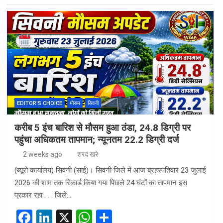
ce
ke
at
ar
b
dI
s
e
o
n
A
o
p
k
p
EDITOR'S CHOICE
मौसम
सिवनी
करीब 5 इंच बारिश से मौसम हुआ ठंडा, 24.8 डिग्री पर
पहुंचा अधिकतम तापमान; न्यूनतम 22.2 डिग्री दर्ज
2 weeks ago
शरद खरे
(ब्यूरो कार्यालय) सिवनी (साई)। सिवनी जिले में आज ब्रहस्पतिवार 23 जुलाई
2026 की शाम तक रिकार्ड किया गया पिछले 24 घंटों का तापमान इस
प्रकार रहा . . . जिले…
F
Li
X
W
S