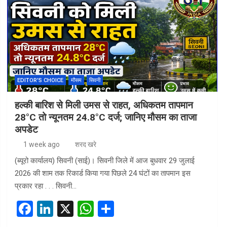
b
dI
s
e
o
n
A
o
p
k
p
EDITOR'S CHOICE
मौसम
सिवनी
हल्की बारिश से मिली उमस से राहत, अधिकतम तापमान
28°C तो न्यूनतम 24.8°C दर्ज; जानिए मौसम का ताजा
अपडेट
1 week ago
शरद खरे
(ब्यूरो कार्यालय) सिवनी (साई)। सिवनी जिले में आज बुधवार 29 जुलाई
2026 की शाम तक रिकार्ड किया गया पिछले 24 घंटों का तापमान इस
प्रकार रहा . . . सिवनी…
F
Li
X
W
S
a
n
h
h