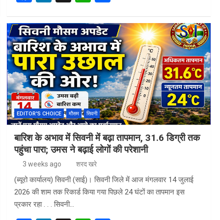
a
n
h
h
ce
ke
at
ar
b
dI
s
e
o
n
A
o
p
k
p
EDITOR'S CHOICE
मौसम
सिवनी
बारिश के अभाव में सिवनी में बढ़ा तापमान, 31.6 डिग्री तक
पहुंचा पारा; उमस ने बढ़ाई लोगों की परेशानी
3 weeks ago
शरद खरे
(ब्यूरो कार्यालय) सिवनी (साई)। सिवनी जिले में आज मंगलवार 14 जुलाई
2026 की शाम तक रिकार्ड किया गया पिछले 24 घंटों का तापमान इस
प्रकार रहा . . . सिवनी…