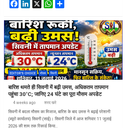
F
Li
X
W
S
a
n
h
h
ce
ke
at
ar
b
dI
s
e
o
n
A
o
p
k
p
EDITOR'S CHOICE
मौसम
सिवनी
बारिश थमते ही सिवनी में बढ़ी उमस, अधिकतम तापमान
पहुंचा 30°C; जानिए 24 घंटे का पूरा मौसम अपडेट
4 weeks ago
शरद खरे
सिवनी में बदला मौसम का मिजाज, बारिश के बाद उमस ने बढ़ाई परेशानी
(ब्यूरो कार्यालय) सिवनी (साई)। सिवनी जिले में आज शनिवार 11 जुलाई
2026 की शाम तक रिकार्ड किया…