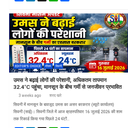
a
n
h
h
ce
ke
at
ar
b
dI
s
e
o
n
A
o
p
k
p
EDITOR'S CHOICE
मौसम
सिवनी
उमस ने बढ़ाई लोगों की परेशानी, अधिकतम तापमान
32.4°C पहुंचा, मानसून के बीच गर्मी से जनजीवन प्रभावित
3 weeks ago
शरद खरे
सिवनी में मानसून के बावजूद उमस का असर बरकरार (ब्यूरो कार्यालय)
सिवनी (साई)। सिवनी जिले में आज ब्रहस्पतिवार 16 जुलाई 2026 की शाम
तक रिकार्ड किया गया पिछले 24 घंटों…