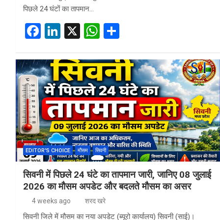
पिछले 24 घंटों का तापमान…
F
Li
X
W
S
a
n
h
h
ce
ke
at
ar
b
dI
s
e
o
n
A
o
p
k
p
EDITOR'S CHOICE
मौसम
सिवनी
सिवनी में पिछले 24 घंटे का तापमान जारी, जानिए 08 जुलाई
2026 का मौसम अपडेट और बदलते मौसम का असर
4 weeks ago
शरद खरे
सिवनी जिले में मौसम का नया अपडेट (ब्यूरो कार्यालय) सिवनी (साई)।