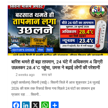
ce
ke
at
ar
b
dI
s
e
o
n
A
o
p
k
p
EDITOR'S CHOICE
मौसम
सिवनी
बारिश थमते ही बढ़ा तापमान, 24 घंटे में अधिकतम 4 डिग्री
उछलकर 28.4°C पहुंचा, उमस ने बढ़ाई लोगों की परेशानी
2 weeks ago
शरद खरे
(ब्यूरो कार्यालय) सिवनी (साई)। सिवनी जिले में आज शुक्रवार 24 जुलाई
2026 की शाम तक रिकार्ड किया गया पिछले 24 घंटों का तापमान इस
प्रकार रहा . . . सिवनी…
F
Li
X
W
S