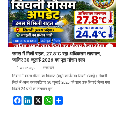
b
dI
s
e
o
n
A
o
p
k
p
EDITOR'S CHOICE
साई न्यूज
सिवनी
उमस में मिली राहत, 27.8°C रहा अधिकतम तापमान,
जानिए 30 जुलाई 2026 का पूरा मौसम हाल
1 week ago
शरद खरे
सिवनी में बदला मौसम का मिजाज (ब्यूरो कार्यालय) सिवनी (साई)। सिवनी
जिले में आज ब्रहस्पतिवार 30 जुलाई 2026 की शाम तक रिकार्ड किया गया
पिछले 24 घंटों का तापमान इस…
F
Li
X
W
S
a
n
h
h