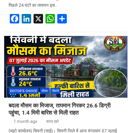
पिछले 24 घंटों का तापमान इस…
F
Li
X
W
S
a
n
h
h
ce
ke
at
ar
b
dI
s
e
o
n
A
o
p
k
p
EDITOR'S CHOICE
मौसम
सिवनी
बदला मौसम का मिजाज, तापमान गिरकर 26.6 डिग्री
पहुंचा, 1.4 मिमी बारिश से मिली राहत
1 month ago
शरद खरे
(ब्यूरो कार्यालय) सिवनी (साई)। सिवनी जिले में आज मंगलवार 07 जुलाई