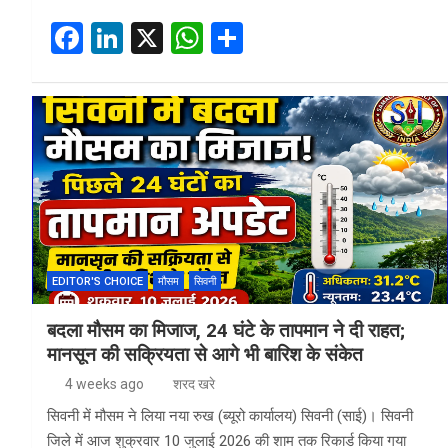
F
Li
X
W
S
a
n
h
h
ce
ke
at
ar
b
dI
s
e
o
n
A
o
p
k
p
EDITOR'S CHOICE
मौसम
सिवनी
बदला मौसम का मिजाज, 24 घंटे के तापमान ने दी राहत;
मानसून की सक्रियता से आगे भी बारिश के संकेत
4 weeks ago
शरद खरे
सिवनी में मौसम ने लिया नया रुख (ब्यूरो कार्यालय) सिवनी (साई)। सिवनी
जिले में आज शुक्रवार 10 जुलाई 2026 की शाम तक रिकार्ड किया गया