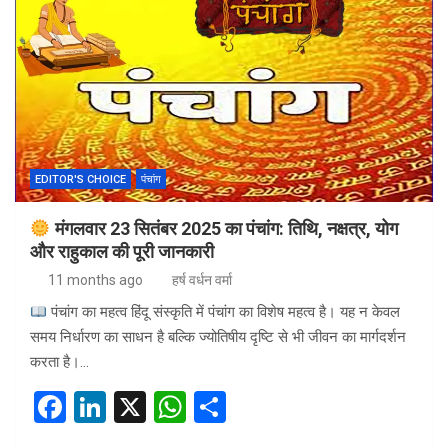
b
dI
s
e
o
n
A
o
p
k
p
EDITOR'S CHOICE
पंचांग
मंगलवार 23 सितंबर 2025 का पंचांग: तिथि, नक्षत्र, योग
और राहुकाल की पूरी जानकारी
11 months ago
हर्ष वर्धन वर्मा
पंचांग का महत्व हिंदू संस्कृति में पंचांग का विशेष महत्व है। यह न केवल
समय निर्धारण का साधन है बल्कि ज्योतिषीय दृष्टि से भी जीवन का मार्गदर्शन
करता है।…
F
Li
X
W
S
a
n
h
h