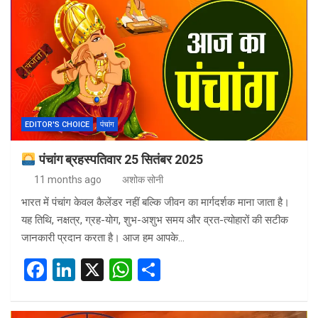
b
dI
s
e
o
n
A
o
p
k
p
EDITOR'S CHOICE
पंचांग
पंचांग ब्रहस्पतिवार 25 सितंबर 2025
11 months ago
अशोक सोनी
भारत में पंचांग केवल कैलेंडर नहीं बल्कि जीवन का मार्गदर्शक माना जाता है।
यह तिथि, नक्षत्र, ग्रह-योग, शुभ-अशुभ समय और व्रत-त्योहारों की सटीक
जानकारी प्रदान करता है। आज हम आपके…
F
Li
X
W
S
a
n
h
h
ce
ke
at
ar