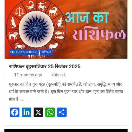
b
dI
s
e
o
n
A
o
p
k
p
EDITOR'S CHOICE
राशिफल
राशिफल बृहस्पतिवार 25 सितंबर 2025
11 months ago
विनीत खरे
गुरुवार का दिन गुरु ग्रह (बृहस्पति) को समर्पित है, जो ज्ञान, समृद्धि, भाग्य और
धर्म के कारक माने जाते हैं। इस दिन पूजा-पाठ और दान-पुण्य का विशेष महत्व
होता है।…
F
Li
X
W
S
a
n
h
h
ce
ke
at
ar