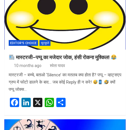
b
dI
s
e
o
n
A
o
p
k
p
EDITOR'S CHOICE
चुटकुले
मास्टरजी–पप्पू का मजेदार जोक, हंसी रोकना मुश्किल!
10 months ago
श्वेता यादव
मास्टरजी – बच्चे, बताओ ‘Silence’ का मतलब क्या होता है? पप्पू – व्हाट्सएप
ग्रुप में फोटो डालने के बाद… जब कोई Reply ही न करे!
क्यों
पप्पू जोक्स…
F
Li
X
W
S
a
n
h
h
ce
ke
at
ar