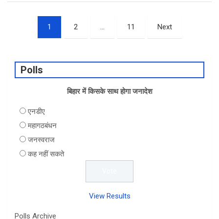
ce
ke
at
ar
Posts
b
dI
s
e
1
2
…
11
Next
pagination
o
n
A
o
p
Polls
k
p
बिहार में किसके साथ होगा जनादेश
एनडीए
महागठबंधन
जनस्वराज
कह नहीं सकते
View Results
Polls Archive