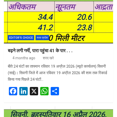
EDITOR'S CHOICE
मध्य प्रदेश
बढ़ने लगी गर्मी, पारा पहुंचा 41 के पार . . .
4 months ago
शरद खरे
बीते 24 घंटों का तापमान रविवार 19 अप्रैल 2026 (ब्यूरो कार्यालय) सिवनी
(साई)। सिवनी जिले में आज रविवार 19 अप्रैल 2026 की शाम तक रिकार्ड
किया गया पिछले 24 घंटों…
F
Li
X
W
S
a
n
h
h
ce
ke
at
ar
b
dI
s
e