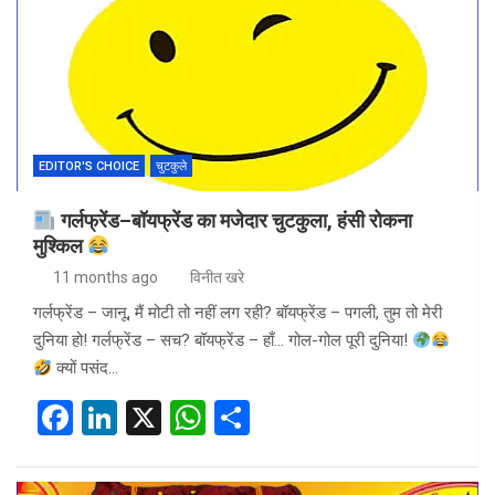
b
dI
s
e
o
n
A
o
p
k
p
EDITOR'S CHOICE
चुटकुले
गर्लफ्रेंड–बॉयफ्रेंड का मजेदार चुटकुला, हंसी रोकना
मुश्किल
11 months ago
विनीत खरे
गर्लफ्रेंड – जानू, मैं मोटी तो नहीं लग रही? बॉयफ्रेंड – पगली, तुम तो मेरी
दुनिया हो! गर्लफ्रेंड – सच? बॉयफ्रेंड – हाँ… गोल-गोल पूरी दुनिया!
क्यों पसंद…
F
Li
X
W
S
a
n
h
h
ce
ke
at
ar