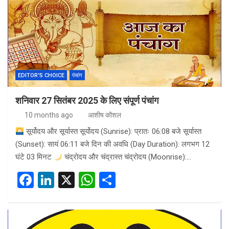
o
n
A
o
p
k
p
EDITOR'S CHOICE
पंचांग
शनिवार 27 सितंबर 2025 के लिए संपूर्ण पंचांग
10 months ago
आशीष कौशल
सूर्योदय और सूर्यास्त सूर्योदय (Sunrise): प्रातः 06:08 बजे सूर्यास्त
(Sunset): सायं 06:11 बजे दिन की अवधि (Day Duration): लगभग 12
घंटे 03 मिनट
चंद्रोदय और चंद्रास्त चंद्रोदय (Moonrise):…
F
Li
X
W
S
a
n
h
h
ce
ke
at
ar