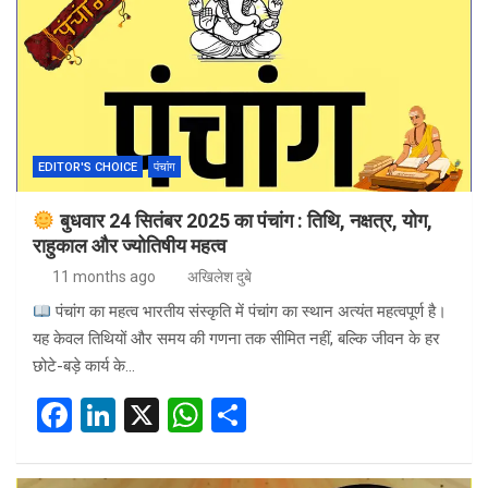
b
dI
s
e
o
n
A
o
p
k
p
EDITOR'S CHOICE
पंचांग
बुधवार 24 सितंबर 2025 का पंचांग : तिथि, नक्षत्र, योग,
राहुकाल और ज्योतिषीय महत्व
11 months ago
अखिलेश दुबे
पंचांग का महत्व भारतीय संस्कृति में पंचांग का स्थान अत्यंत महत्वपूर्ण है।
यह केवल तिथियों और समय की गणना तक सीमित नहीं, बल्कि जीवन के हर
छोटे-बड़े कार्य के…
F
Li
X
W
S
a
n
h
h
ce
ke
at
ar