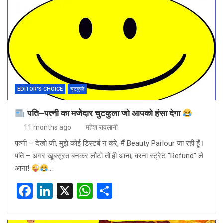
b
dI
s
e
o
n
A
o
p
k
p
EDITOR'S CHOICE
चुटकुले
पति–पत्नी का मजेदार चुटकुला जो आपको हंसा देगा
11 months ago
महेश रावलानी
पत्नी – देखो जी, मुझे कोई डिस्टर्ब न करे, मैं Beauty Parlour जा रही हूँ।
पति – अगर खूबसूरत बनकर लौटो तो ही आना, वरना स्ट्रेट “Refund” ले
आना!
…
F
Li
X
W
S
a
n
h
h
ce
ke
at
ar