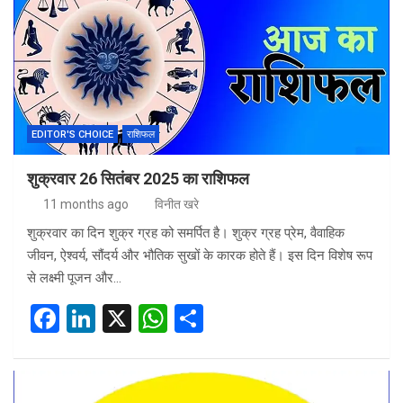
b
dI
s
e
o
n
A
o
p
k
p
EDITOR'S CHOICE
राशिफल
शुक्रवार 26 सितंबर 2025 का राशिफल
11 months ago
विनीत खरे
शुक्रवार का दिन शुक्र ग्रह को समर्पित है। शुक्र ग्रह प्रेम, वैवाहिक
जीवन, ऐश्वर्य, सौंदर्य और भौतिक सुखों के कारक होते हैं। इस दिन विशेष रूप
से लक्ष्मी पूजन और…
F
Li
X
W
S
a
n
h
h
ce
ke
at
ar