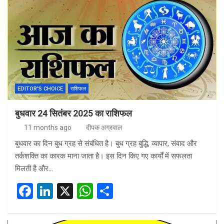
b
dI
s
e
o
n
A
o
p
k
p
EDITOR'S CHOICE
राशिफल
बुधवार 24 सितंबर 2025 का राशिफल
11 months ago
दीपक अग्रवाल
बुधवार का दिन बुध ग्रह से संबंधित है। बुध ग्रह बुद्धि, व्यापार, संवाद और
तर्कशक्ति का कारक माना जाता है। इस दिन किए गए कार्यों में सफलता
मिलती है और…
F
Li
X
W
S
a
n
h
h
ce
ke
at
ar