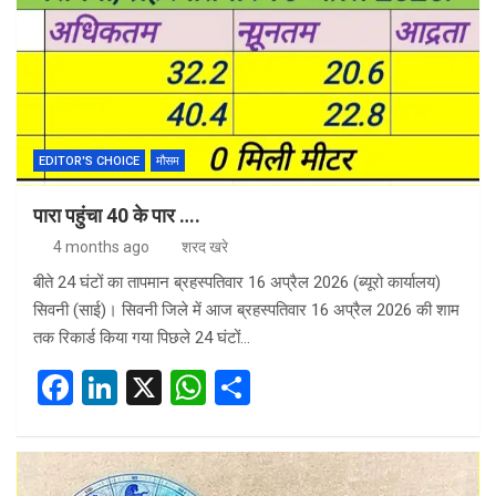
o
n
A
o
p
k
p
EDITOR'S CHOICE
मौसम
पारा पहुंचा 40 के पार ….
4 months ago
शरद खरे
बीते 24 घंटों का तापमान ब्रहस्पतिवार 16 अप्रैल 2026 (ब्यूरो कार्यालय)
सिवनी (साई)। सिवनी जिले में आज ब्रहस्पतिवार 16 अप्रैल 2026 की शाम
तक रिकार्ड किया गया पिछले 24 घंटों…
F
Li
X
W
S
a
n
h
h
ce
ke
at
ar
b
dI
s
e