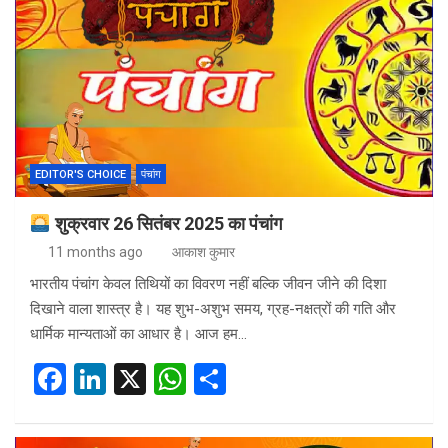
b
dI
s
e
o
n
A
o
p
k
p
EDITOR'S CHOICE
पंचांग
शुक्रवार 26 सितंबर 2025 का पंचांग
11 months ago
आकाश कुमार
भारतीय पंचांग केवल तिथियों का विवरण नहीं बल्कि जीवन जीने की दिशा
दिखाने वाला शास्त्र है। यह शुभ-अशुभ समय, ग्रह-नक्षत्रों की गति और
धार्मिक मान्यताओं का आधार है। आज हम…
F
Li
X
W
S
a
n
h
h
ce
ke
at
ar