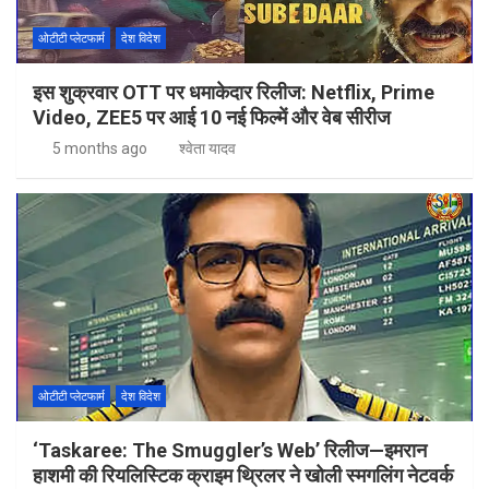
ओटीटी प्लेटफार्म
देश विदेश
इस शुक्रवार OTT पर धमाकेदार रिलीज: Netflix, Prime
Video, ZEE5 पर आई 10 नई फिल्में और वेब सीरीज
5 months ago
श्वेता यादव
ओटीटी प्लेटफार्म
देश विदेश
‘Taskaree: The Smuggler’s Web’ रिलीज—इमरान
हाशमी की रियलिस्टिक क्राइम थ्रिलर ने खोली स्मगलिंग नेटवर्क