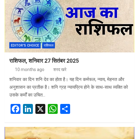
o
n
A
o
p
k
p
EDITOR'S CHOICE
राशिफल
राशिफल, शनिवार 27 सितंबर 2025
10 months ago
शरद खरे
शनिवार का दिन शनि देव का होता है। यह दिन कर्मफल, न्याय, मेहनत और
अनुशासन का प्रतीक है। शनि ग्रह न्यायप्रिय होने के साथ-साथ व्यक्ति को
उसके कर्मों का उचित…
F
Li
X
W
S
a
n
h
h
ce
ke
at
ar
b
dI
s
e