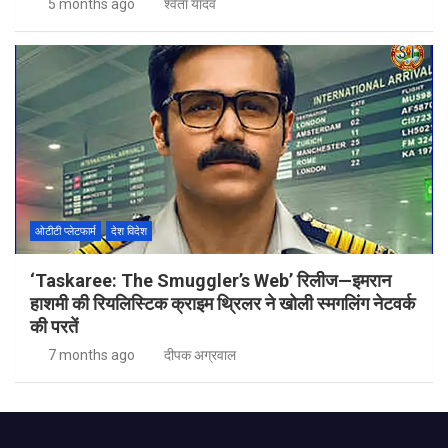
5 months ago
श्वेता यादव
ओटीटी प्लेटफार्म
देश विदेश
‘Taskaree: The Smuggler’s Web’ रिलीज—इमरान
हाशमी की रियलिस्टिक क्राइम थ्रिलर ने खोली स्मगलिंग नेटवर्क
की परतें
7 months ago
दीपक अग्रवाल