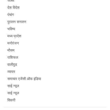
जॉब्स
देश विदेश
पंचांग
पुरातन सनातन
भविष्य
मध्य प्रदेश
मनोरंजन
मौसम
राशिफल
वालीवुड
व्यापार
समाचार एजेंसी ऑफ इंडिया
साई न्यूज
साई न्यूज
सिवनी