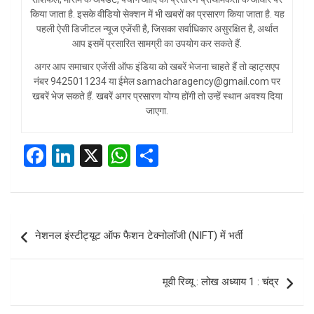
किया जाता है. इसके वीडियो सेक्शन में भी खबरों का प्रसारण किया जाता है. यह
पहली ऐसी डिजीटल न्यूज एजेंसी है, जिसका सर्वाधिकार असुरक्षित है, अर्थात
आप इसमें प्रसारित सामग्री का उपयोग कर सकते हैं.
अगर आप समाचार एजेंसी ऑफ इंडिया को खबरें भेजना चाहते हैं तो व्हाट्सएप
नंबर 9425011234 या ईमेल samacharagency@gmail.com पर
खबरें भेज सकते हैं. खबरें अगर प्रसारण योग्य होंगी तो उन्हें स्थान अवश्य दिया
जाएगा.
F
Li
X
W
S
a
n
h
h
ce
ke
at
ar
b
dI
s
e
Post
नेशनल इंस्टीट्यूट ऑफ फैशन टेक्नोलॉजी (NIFT) में भर्ती
o
n
A
navigation
o
p
मूवी रिव्यू : लोख अध्याय 1 : चंद्र
k
p