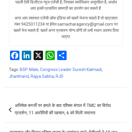
पहली ऐसी डिजीटल न्यूज एजेंसी है, जिसका सर्वाधिकार असुरक्षित है, अर्थात
आप इसमें प्रसारित सामग्री का उपयोग कर सकते हैं.
अगर आप समाचार एजेंसी ऑफ इंडिया को खबरें भेजना चाहते हैं तो व्हाट्सएप
नंबर 9425011234 या ईमेल samacharagency@gmail.com पर
खबरें भेज सकते हैं. खबरें अगर प्रसारण योग्य होंगी तो उन्हें स्थान अवश्य दिया
जाएगा.
F
Li
X
W
S
a
n
h
h
Tags:
BSP-Male
,
Congress Leader Suresh Kalmadi
,
ce
ke
at
ar
Jharkhand
,
Rajya Sabha
,
RJD
b
dI
s
e
o
n
A
Post
o
p
अभिषेक बनर्जी पर हमले के बाद पश्चिम बंगाल में TMC का विरोध
navigation
k
p
प्रदर्शन, 11 आरोपियों की पहचान, 6 को मिली जमानत