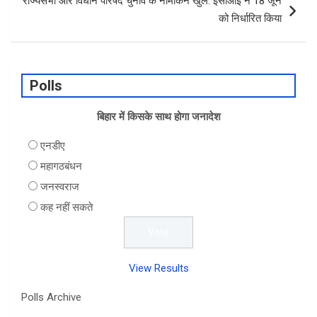
राज्यसभा और विधान परिषद चुनाव के नामांकन खुले: ईसीआई ने 18 जून
को निर्धारित किया
Polls
बिहार में किसके साथ होगा जनादेश
एनडीए
महागठबंधन
जनस्वराज
कह नहीं सकते
View Results
Polls Archive