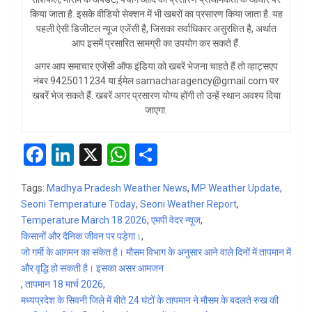
किया जाता है. इसके वीडियो सेक्शन में भी खबरों का प्रसारण किया जाता है. यह
पहली ऐसी डिजीटल न्यूज एजेंसी है, जिसका सर्वाधिकार असुरक्षित है, अर्थात
आप इसमें प्रसारित सामग्री का उपयोग कर सकते हैं.
अगर आप समाचार एजेंसी ऑफ इंडिया को खबरें भेजना चाहते हैं तो व्हाट्सएप
नंबर 9425011234 या ईमेल samacharagency@gmail.com पर
खबरें भेज सकते हैं. खबरें अगर प्रसारण योग्य होंगी तो उन्हें स्थान अवश्य दिया
जाएगा.
F
Li
X
W
S
a
n
h
h
Tags:
Madhya Pradesh Weather News
,
MP Weather Update
,
ce
ke
at
ar
Seoni Temperature Today
,
Seoni Weather Report
,
b
dI
s
e
Temperature March 18 2026
,
एमपी वेदर न्यूज
,
किसानों और दैनिक जीवन पर पड़ेगा।
o
n
A
,
जो गर्मी के आगमन का संकेत है। मौसम विभाग के अनुसार आने वाले दिनों में तापमान में
o
p
और वृद्धि हो सकती है। इसका असर आमजन
k
p
,
तापमान 18 मार्च 2026
,
मध्यप्रदेश के सिवनी जिले में बीते 24 घंटों के तापमान ने मौसम के बदलते रुख की