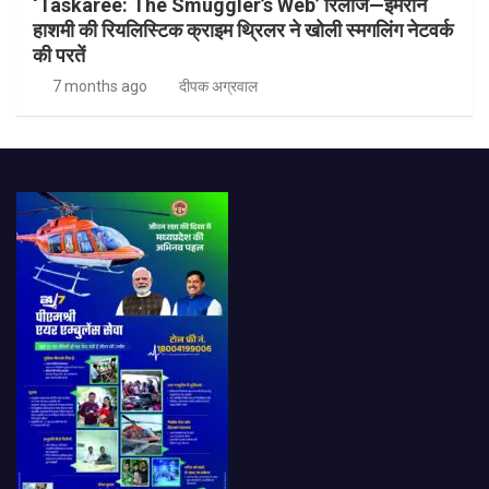
‘Taskaree: The Smuggler’s Web’ रिलीज—इमरान
हाशमी की रियलिस्टिक क्राइम थ्रिलर ने खोली स्मगलिंग नेटवर्क
की परतें
7 months ago
दीपक अग्रवाल