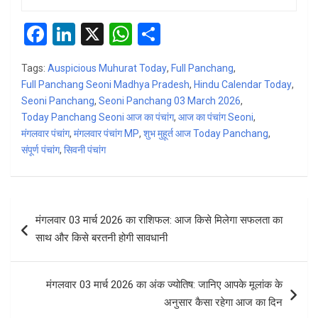
F
Li
X
W
S
a
n
h
h
Tags:
Auspicious Muhurat Today
,
Full Panchang
,
ce
ke
at
ar
Full Panchang Seoni Madhya Pradesh
,
Hindu Calendar Today
,
b
dI
s
e
Seoni Panchang
,
Seoni Panchang 03 March 2026
,
Today Panchang Seoni आज का पंचांग
o
n
A
,
आज का पंचांग Seoni
,
मंगलवार पंचांग
,
मंगलवार पंचांग MP
,
शुभ मुहूर्त आज Today Panchang
,
o
p
संपूर्ण पंचांग
,
सिवनी पंचांग
k
p
Post
मंगलवार 03 मार्च 2026 का राशिफल: आज किसे मिलेगा सफलता का
navigation
साथ और किसे बरतनी होगी सावधानी
मंगलवार 03 मार्च 2026 का अंक ज्योतिष: जानिए आपके मूलांक के
अनुसार कैसा रहेगा आज का दिन