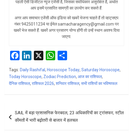
पहली ऐसी डिजीटल न्यूज एजेंसी है, जिसका सर्वाधिकार असुरक्षित है, अर्थात
आप इसमें प्रसारित सामग्री का उपयोग कर सकते हैं.
अगर आप समाचार एजेंसी ऑफ इंडिया को खबरें भेजना चाहते हैं तो व्हाट्सएप
नंबर 9425011234 या ईमेल samacharagency@gmail.com पर
खबरें भेज सकते हैं. खबरें अगर प्रसारण योग्य होंगी तो उन्हें स्थान अवश्य दिया
जाएगा.
F
Li
X
W
S
a
n
h
h
Tags:
Daily Rashifal
,
Horoscope Today
,
Saturday Horoscope
,
ce
ke
at
ar
Today Horoscope
,
Zodiac Prediction
,
आज का राशिफल
,
b
dI
s
e
दैनिक राशिफल
,
राशिफल 2026
,
शनिवार राशिफल
,
सभी राशियों का भविष्यफल
o
n
A
o
p
Post
k
p
SAIL में बड़ा प्रशासनिक फेरबदल, 23 अधिकारियों का ट्रांसफर; स्टील
navigation
कीमतों में भारी बढ़ोतरी से बाजार में हलचल