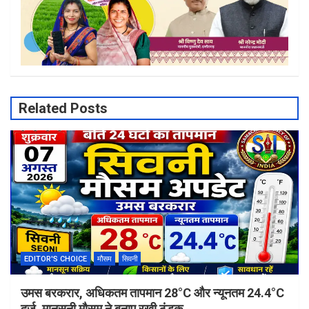
Related Posts
EDITOR'S CHOICE
मौसम
सिवनी
उमस बरकरार, अधिकतम तापमान 28°C और न्यूनतम 24.4°C
दर्ज, मानसूनी मौसम ने बनाए रखी ठंडक