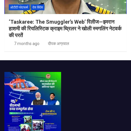
ओटीटी प्लेटफार्म
देश विदेश
‘Taskaree: The Smuggler’s Web’ रिलीज—इमरान
हाशमी की रियलिस्टिक क्राइम थ्रिलर ने खोली स्मगलिंग नेटवर्क
की परतें
7 months ago
दीपक अग्रवाल