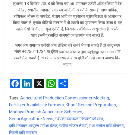
शुभारंभ 18 दिसंबर 2008 को किया गया था. समाचार एजेंसी ऑफ इंडिया में देश
विदेश, स्थानीय, व्यापार, स्वास्थ्य आदि की खबरों के साथ ही साथ धार्मिक,
राशिफल, मौसम के अपडेट, पंचाग आदि का प्रसारण प्राथमिकता के आधार पर
किया जाता है. इसके वीडियो सेक्शन में भी खबरों का प्रसारण किया जाता है. यह
पहली ऐसी डिजीटल न्यूज एजेंसी है, जिसका सर्वाधिकार असुरक्षित है, अर्थात
आप इसमें प्रसारित सामग्री का उपयोग कर सकते हैं.
अगर आप समाचार एजेंसी ऑफ इंडिया को खबरें भेजना चाहते हैं तो व्हाट्सएप
नंबर 9425011234 या ईमेल samacharagency@gmail.com पर
खबरें भेज सकते हैं. खबरें अगर प्रसारण योग्य होंगी तो उन्हें स्थान अवश्य दिया
जाएगा.
F
Li
X
W
S
a
n
h
h
Tags:
Agricultural Production Commissioner Meeting
,
ce
ke
at
ar
Fertilizer Availability Farmers
,
Kharif Season Preparation
,
b
dI
s
e
Madhya Pradesh Agriculture Schemes
,
Seoni Agriculture News
o
n
,
उर्वरक उपलब्धता किसानों को लाभ
A
,
कृषि उत्पादन आयुक्त समीक्षा बैठक
,
खरीफ सीजन तैयारी
,
मध्य प्रदेश कृषि योजनाएं
,
o
p
सिवनी कृषि समाचार