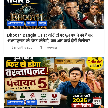
ओटीटी प्लेटफार्म
देश विदेश
वालीवुड
Bhooth Bangla OTT: ओटीटी पर धूम मचाने को तैयार
अक्षय कुमार की हॉरर कॉमेडी, कब और कहां होगी रिलीज?
2 months ago
दीपक अग्रवाल
ओटीटी प्लेटफार्म
देश विदेश