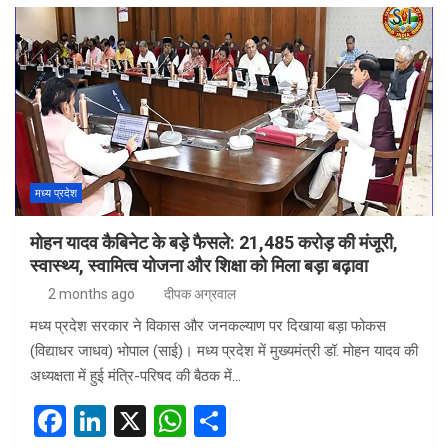
ce
ke
at
ar
b
dI
s
e
o
n
A
o
p
k
p
मध्य प्रदेश
मोहन यादव कैबिनेट के बड़े फैसले: 21,485 करोड़ की मंजूरी,
स्वास्थ्य, स्वामित्व योजना और शिक्षा को मिला बड़ा बढ़ावा
2 months ago
दीपक अग्रवाल
मध्य प्रदेश सरकार ने विकास और जनकल्याण पर दिखाया बड़ा फोकस
(विद्याधर जाधव) भोपाल (साई)। मध्य प्रदेश में मुख्यमंत्री डॉ. मोहन यादव की
अध्यक्षता में हुई मंत्रि-परिषद की बैठक में…
F
Li
X
W
S