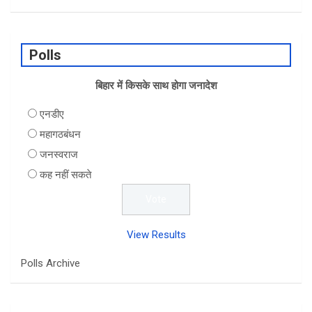
a
n
h
h
ce
ke
at
ar
b
dI
s
e
Polls
o
n
A
o
बिहार में किसके साथ होगा जनादेश
p
k
p
एनडीए
महागठबंधन
जनस्वराज
कह नहीं सकते
View Results
Polls Archive