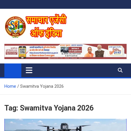
Skip
to
content
SAMACHAR AGENCY OF INDIA
My WordPress Blog
Home
Swamitva Yojana 2026
Tag:
Swamitva Yojana 2026