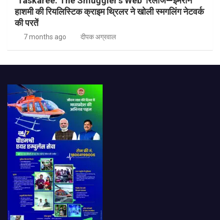
‘Taskaree: The Smuggler’s Web’ रिलीज—इमरान
हाशमी की रियलिस्टिक क्राइम थ्रिलर ने खोली स्मगलिंग नेटवर्क
की परतें
7 months ago
दीपक अग्रवाल