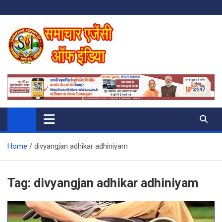
Skip
to
content
SAMACHAR AGENCY OF INDIA
My WordPress Blog
Home
divyangjan adhikar adhiniyam
Tag:
divyangjan adhikar adhiniyam