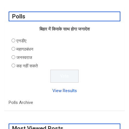
ce
ke
at
ar
b
dI
s
e
Polls
o
n
A
o
बिहार में किसके साथ होगा जनादेश
p
k
p
एनडीए
महागठबंधन
जनस्वराज
कह नहीं सकते
View Results
Polls Archive
Most Viewed Posts