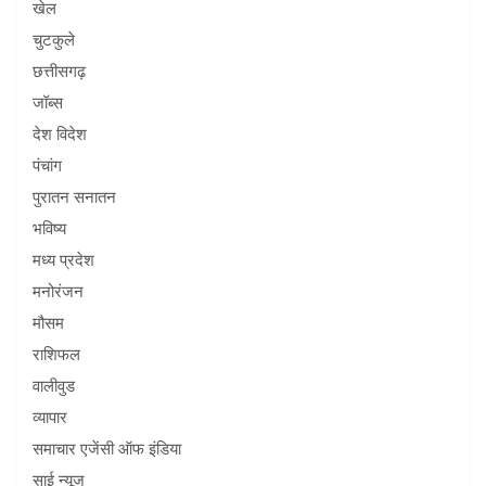
खेल
चुटकुले
छत्तीसगढ़
जॉब्स
देश विदेश
पंचांग
पुरातन सनातन
भविष्य
मध्य प्रदेश
मनोरंजन
मौसम
राशिफल
वालीवुड
व्यापार
समाचार एजेंसी ऑफ इंडिया
साई न्यूज