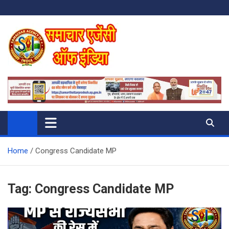
Skip
to
content
SAMACHAR AGENCY OF INDIA
My WordPress Blog
Home
Congress Candidate MP
Tag:
Congress Candidate MP