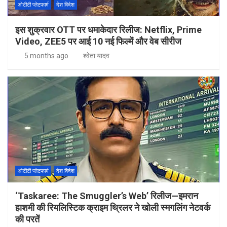
ओटीटी प्लेटफार्म
देश विदेश
इस शुक्रवार OTT पर धमाकेदार रिलीज: Netflix, Prime
Video, ZEE5 पर आई 10 नई फिल्में और वेब सीरीज
5 months ago
श्वेता यादव
ओटीटी प्लेटफार्म
देश विदेश
‘Taskaree: The Smuggler’s Web’ रिलीज—इमरान
हाशमी की रियलिस्टिक क्राइम थ्रिलर ने खोली स्मगलिंग नेटवर्क
की परतें