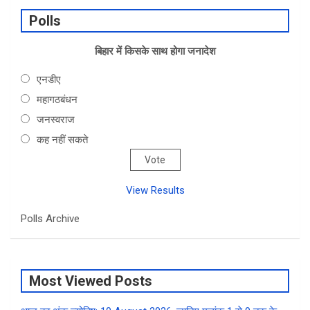
b
dI
s
e
Polls
o
n
A
o
बिहार में किसके साथ होगा जनादेश
p
k
p
एनडीए
महागठबंधन
जनस्वराज
कह नहीं सकते
View Results
Polls Archive
Most Viewed Posts