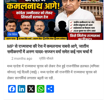
देश विदेश
MP से राज्यसभा की रेस में कमलनाथ सबसे आगे, जातीय
समीकरणों में अरुण यादव-सज्जन वर्मा समेत कई नाम चर्चा में
2 months ago
प्रीति भौसले
मध्य प्रदेश में राज्यसभा चुनाव को लेकर तेज हुई राजनीतिक हलचल (मणिका
सोनल) नई दिल्ली (साई)। मध्य प्रदेश की राजनीति में राज्यसभा चुनाव को
लेकर सरगर्मियां लगातार बढ़ती जा रही…
F
Li
X
W
S
a
n
h
h
ce
ke
at
ar