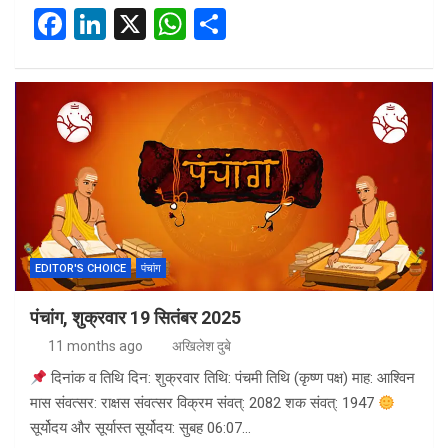
F
Li
X
W
S
a
n
h
h
ce
ke
at
ar
b
dI
s
e
o
n
A
o
p
k
p
EDITOR'S CHOICE
पंचांग
पंचांग, शुक्रवार 19 सितंबर 2025
11 months ago
अखिलेश दुबे
दिनांक व तिथि दिन: शुक्रवार तिथि: पंचमी तिथि (कृष्ण पक्ष) माह: आश्विन
मास संवत्सर: राक्षस संवत्सर विक्रम संवत्: 2082 शक संवत्: 1947
सूर्योदय और सूर्यास्त सूर्योदय: सुबह 06:07…