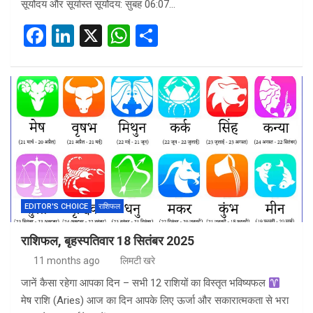
सूर्योदय और सूर्यास्त सूर्योदय: सुबह 06:07…
F
Li
X
W
S
a
n
h
h
ce
ke
at
ar
b
dI
s
e
o
n
A
o
p
k
p
EDITOR'S CHOICE
राशिफल
राशिफल, बृहस्पतिवार 18 सितंबर 2025
11 months ago
लिमटी खरे
जानें कैसा रहेगा आपका दिन – सभी 12 राशियों का विस्तृत भविष्यफल
मेष राशि (Aries) आज का दिन आपके लिए ऊर्जा और सकारात्मकता से भरा