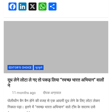
F
Li
X
W
S
a
n
h
h
ce
ke
at
ar
b
dI
s
e
o
n
A
o
p
k
p
EDITOR'S CHOICE
चुटकुले
दूध लेने लोटा ले गए तो पकड़ लिया “स्वच्छ भारत अभियान” वालों
ने
11 months ago
दीपक अग्रवाल
पोलीथीन बैग बैन होने की वजह से एक आदमी दूध लेने के लिए लोटा लेकर
निकल पड़ा। इतने में “स्वच्छ भारत अभियान” वाले टीम के सदस्य उसे