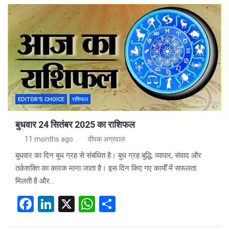
ce
ke
at
ar
b
dI
s
e
o
n
A
o
p
k
p
EDITOR'S CHOICE
राशिफल
बुधवार 24 सितंबर 2025 का राशिफल
11 months ago
दीपक अग्रवाल
बुधवार का दिन बुध ग्रह से संबंधित है। बुध ग्रह बुद्धि, व्यापार, संवाद और
तर्कशक्ति का कारक माना जाता है। इस दिन किए गए कार्यों में सफलता
मिलती है और…
F
Li
X
W
S
a
n
h
h