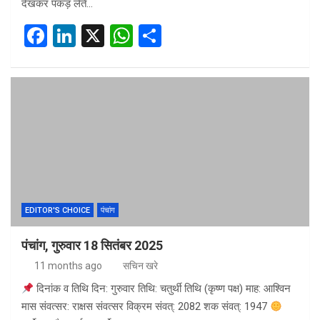
देखकर पकड़ लेते…
F
Li
X
W
S
a
n
h
h
ce
ke
at
ar
b
dI
s
e
o
n
A
o
p
k
p
EDITOR'S CHOICE
पंचांग
पंचांग, गुरुवार 18 सितंबर 2025
11 months ago
सचिन खरे
दिनांक व तिथि दिन: गुरुवार तिथि: चतुर्थी तिथि (कृष्ण पक्ष) माह: आश्विन
मास संवत्सर: राक्षस संवत्सर विक्रम संवत्: 2082 शक संवत्: 1947