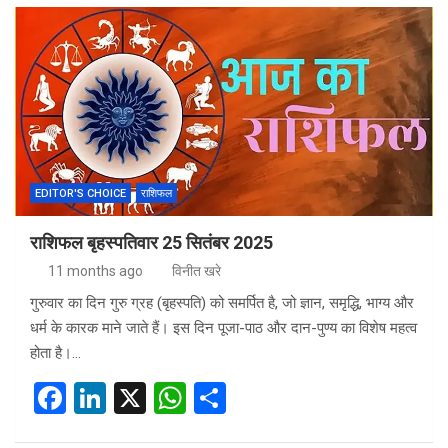
ce
ke
at
ar
b
dI
s
e
o
n
A
o
p
k
p
EDITOR'S CHOICE
राशिफल
राशिफल बृहस्पतिवार 25 सितंबर 2025
11 months ago
विनीत खरे
गुरुवार का दिन गुरु ग्रह (बृहस्पति) को समर्पित है, जो ज्ञान, समृद्धि, भाग्य और
धर्म के कारक माने जाते हैं। इस दिन पूजा-पाठ और दान-पुण्य का विशेष महत्व
होता है।…
F
Li
X
W
S
a
n
h
h