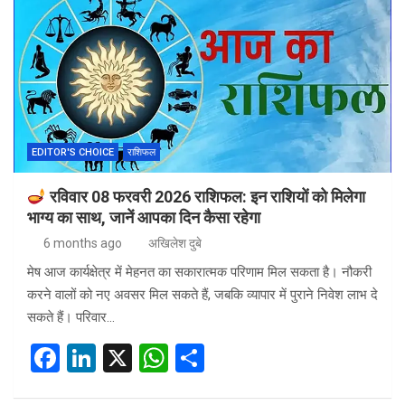
b
dI
s
e
o
n
A
o
p
k
p
EDITOR'S CHOICE
राशिफल
रविवार 08 फरवरी 2026 राशिफल: इन राशियों को मिलेगा
भाग्य का साथ, जानें आपका दिन कैसा रहेगा
6 months ago
अखिलेश दुबे
मेष आज कार्यक्षेत्र में मेहनत का सकारात्मक परिणाम मिल सकता है। नौकरी
करने वालों को नए अवसर मिल सकते हैं, जबकि व्यापार में पुराने निवेश लाभ दे
सकते हैं। परिवार…
F
Li
X
W
S
a
n
h
h