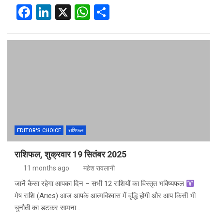
F
Li
X
W
S
a
n
h
h
ce
ke
at
ar
b
dI
s
e
o
n
A
o
p
k
p
EDITOR'S CHOICE
राशिफल
राशिफल, शुक्रवार 19 सितंबर 2025
11 months ago
महेश रावलानी
जानें कैसा रहेगा आपका दिन – सभी 12 राशियों का विस्तृत भविष्यफल
मेष राशि (Aries) आज आपके आत्मविश्वास में वृद्धि होगी और आप किसी भी
चुनौती का डटकर सामना…