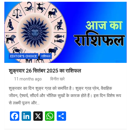
ce
ke
at
ar
b
dI
s
e
o
n
A
o
p
k
p
EDITOR'S CHOICE
राशिफल
शुक्रवार 26 सितंबर 2025 का राशिफल
11 months ago
विनीत खरे
शुक्रवार का दिन शुक्र ग्रह को समर्पित है। शुक्र ग्रह प्रेम, वैवाहिक
जीवन, ऐश्वर्य, सौंदर्य और भौतिक सुखों के कारक होते हैं। इस दिन विशेष रूप
से लक्ष्मी पूजन और…
F
Li
X
W
S
a
n
h
h