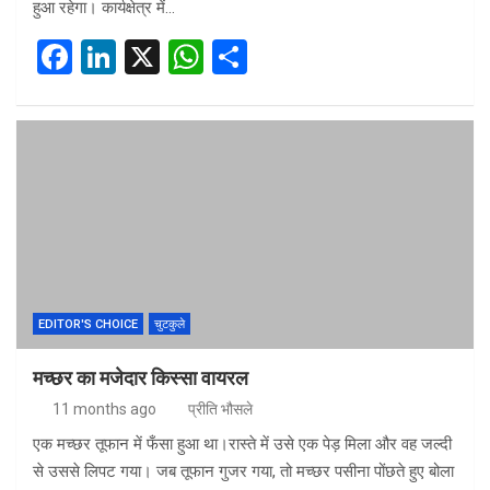
हुआ रहेगा। कार्यक्षेत्र में…
F
Li
X
W
S
a
n
h
h
ce
ke
at
ar
b
dI
s
e
o
n
A
o
p
k
p
EDITOR'S CHOICE
चुटकुले
मच्छर का मजेदार किस्सा वायरल
11 months ago
प्रीति भौसले
एक मच्छर तूफान में फँसा हुआ था।रास्ते में उसे एक पेड़ मिला और वह जल्दी
से उससे लिपट गया। जब तूफान गुजर गया, तो मच्छर पसीना पोंछते हुए बोला