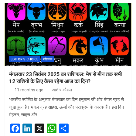
ce
ke
at
ar
b
dI
s
e
o
n
A
o
p
k
p
EDITOR'S CHOICE
राशिफल
मंगलवार 23 सितंबर 2025 का राशिफल: मेष से मीन तक सभी
12 राशियों के लिए कैसा रहेगा आज का दिन?
11 months ago
आशीष कौशल
भारतीय ज्योतिष के अनुसार मंगलवार का दिन हनुमान जी और मंगल ग्रह से
जुड़ा हुआ है। मंगल ग्रह साहस, ऊर्जा और पराक्रम के कारक हैं। इस दिन
मेहनत, साहस और…
F
Li
X
W
S