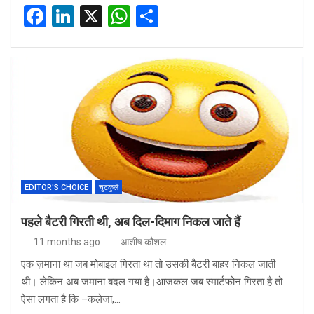
F
Li
X
W
S
a
n
h
h
ce
ke
at
ar
b
dI
s
e
o
n
A
o
p
k
p
EDITOR'S CHOICE
चुटकुले
पहले बैटरी गिरती थी, अब दिल-दिमाग निकल जाते हैं
11 months ago
आशीष कौशल
एक ज़माना था जब मोबाइल गिरता था तो उसकी बैटरी बाहर निकल जाती
थी। लेकिन अब जमाना बदल गया है।आजकल जब स्मार्टफोन गिरता है तो
ऐसा लगता है कि –कलेजा,…