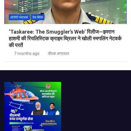
ओटीटी प्लेटफार्म
देश विदेश
‘Taskaree: The Smuggler’s Web’ रिलीज—इमरान
हाशमी की रियलिस्टिक क्राइम थ्रिलर ने खोली स्मगलिंग नेटवर्क
की परतें
7 months ago
दीपक अग्रवाल