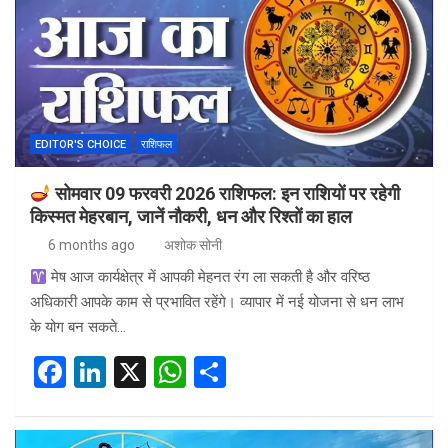
EDITOR'S CHOICE
राशिफल
सोमवार 09 फरवरी 2026 राशिफल: इन राशियों पर रहेगी
किस्मत मेहरबान, जानें नौकरी, धन और रिश्तों का हाल
6 months ago
अशोक सोनी
मेष आज कार्यक्षेत्र में आपकी मेहनत रंग ला सकती है और वरिष्ठ
अधिकारी आपके काम से प्रभावित रहेंगे। व्यापार में नई योजना से धन लाभ
के योग बन सकते…
F
Li
X
W
S
a
n
h
h
ce
ke
at
ar