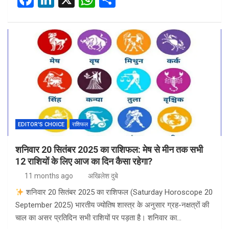
a
n
h
h
ce
ke
at
ar
b
dI
s
e
o
n
A
o
p
k
p
EDITOR'S CHOICE
राशिफल
शनिवार 20 सितंबर 2025 का राशिफल: मेष से मीन तक सभी
12 राशियों के लिए आज का दिन कैसा रहेगा?
11 months ago
अखिलेश दुबे
शनिवार 20 सितंबर 2025 का राशिफल (Saturday Horoscope 20
September 2025) भारतीय ज्योतिष शास्त्र के अनुसार ग्रह-नक्षत्रों की
चाल का असर प्रतिदिन सभी राशियों पर पड़ता है। शनिवार का…