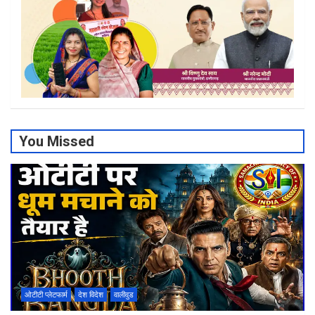
You Missed
ओटीटी प्लेटफार्म
देश विदेश
वालीवुड